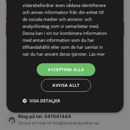
relevanta erbjudanden och information till dig.
vidarebefordrar även sådana identifierare
och annan information från din enhet till
*
indicates required
E-post
*
de sociala medier och annons- och
analysföretag som vi samarbetar med.
Ja tack, anmäl mig
Dessa kan i sin tur kombinera information
med annan information som du har
tillhandahållit eller som de har samlat in
när du har använt deras tjänster.
Läs mer
Frakt från 199 kr
ACCEPTERA ALLA
Vi skickar med DHL
AVVISA ALLT
AAA Rating
Högsta kreditvärdighet
VISA DETALJER
Strikt
Prestanda
Inriktning
Ring på tel. 041041444
nödvändigt
Skicka ett mail till
info@storkoksbutiken.se
.