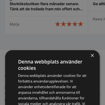
Storköksbutiken flera månader senare.
Ge allt
Tänk att de trollade fram min offert och
den gällde fortfarande. Det kallar jag
Rawa 
service. Snabb leverans och ett trevligt
Marja
bemötande. Man lägger kunden i
centrum och inget är omöjligt.
Rekommenderar varmt detta företag.
×
Denna webbplats använder
Få de bästa erbjudandena
cookies
först!
Denna webbplats använder cookies för att
förbättra användarupplevelsen. Vi
använder enhetsidentifierade för att
Kom ihåg att anmäla dig till vårt nyhetsbrev och vara
anpassa innehållet och annonserna till
först med att få de bästa erbjudandena. Och oroa dig
användarna, tillhandahålla funktioner för
inte, vi spammar dig inte utan skickar endast
sociala medier och analysera vår trafik. Vi