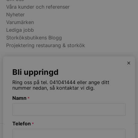
Våra kunder och referenser
Nyheter
Varumärken
Lediga jobb
PHPSESSID
PHP.net
storkoksbutiken
Storköksbutikens Blogg
Projektering restaurang & storkök
x
Kategorier
Bli uppringd
Restaurangmaskiner
Ring oss på tel. 041041444 eller ange ditt
Kök & Matsal
nummer nedan, så kontaktar vi dig.
Köksinredning & Rostfritt
Namn
*
Restaurangmöbler
Ribbväggar & Akustik
Telefon
*
pys_start_session
.storkoksbutiken