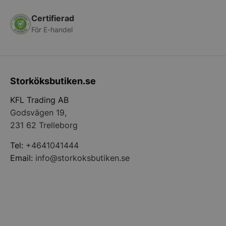
Certifierad
Funktioner
Oklassificerade
För E-handel
Storköksbutiken.se
Strikt nödvändigt
Prestanda
Inriktning
KFL Trading AB
Funktioner
Oklassificerade
Godsvägen 19,
Strikt nödvändiga kakor tillåter
231 62 Trelleborg
kärnwebbplatsfunktioner som användarinloggning
och kontohantering. Webbplatsen kan inte
Tel:
+4641041444
användas ordentligt utan strikt nödvändiga cookies.
Email:
info@storkoksbutiken.se
Namn
Leverantör
/
Do
VISITOR_PRIVACY_METADATA
YouTube
.youtube.com