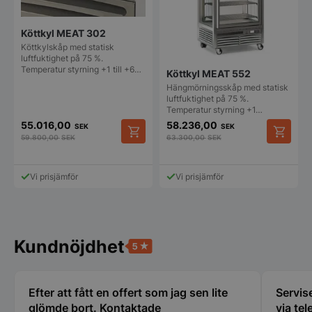
Köttkyl MEAT 302
Köttkylskåp med statisk
luftfuktighet på 75 %.
Temperatur styrning +1 till +6…
Köttkyl MEAT 552
Hängmörningsskåp med statisk
luftfuktighet på 75 %.
Temperatur styrning +1…
55.016,00
58.236,00
SEK
SEK
59.800,00
SEK
63.300,00
SEK
Vi prisjämför
Vi prisjämför
Kundnöjdhet
Efter att fått en offert som jag sen lite
Servise
glömde bort. Kontaktade
via tel