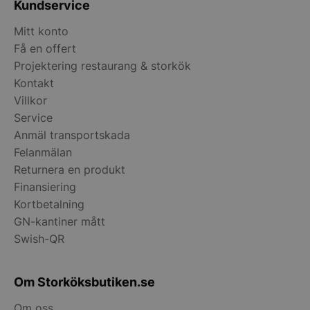
Kundservice
Mitt konto
Få en offert
Projektering restaurang & storkök
Kontakt
Villkor
pys_session_limit
.storkoksbutiken
Google
Service
Privacy Policy
Anmäl transportskada
Felanmälan
Returnera en produkt
Finansiering
Kortbetalning
GN-kantiner mått
Swish-QR
CookieScriptConsent
CookieScript
storkoksbutiken
Om Storköksbutiken.se
Om oss