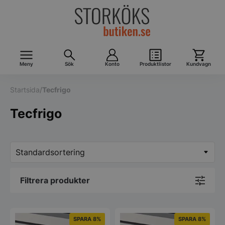
Meny
Sök
Konto
Produktlistor
Kundvagn
Startsida
/
Tecfrigo
Tecfrigo
Filtrera produkter
SPARA 8%
SPARA 8%