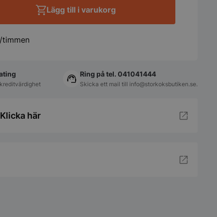
Lägg till i varukorg
g/timmen
ating
Ring på tel. 041041444
kreditvärdighet
Skicka ett mail till
info@storkoksbutiken.se
.
Klicka här