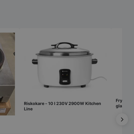
Frysskå
Riskokare - 10 l 230V 2900W Kitchen
glasdörr
Line