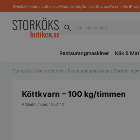
Swisha
Felanmälan
Service
Finansiering
Om oss
Hitta oss
Få en offert
Proje
Restaurangmaskiner
Kök & Mat
Startsida
/
Alla produkter
/
Restaurangmaskiner
/
Beredningsm
Köttkvarn – 100 kg/timmen
Artikelnummer: 1050110