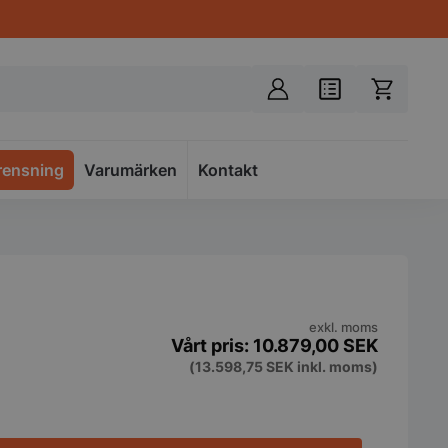
rensning
Varumärken
Spacer
Kontakt
exkl. moms
10.879,00
SEK
(
13.598,75
SEK
inkl. moms)