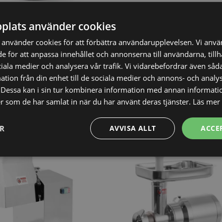
plats använder cookies
r 198 - 272x192x386 mm
använder cookies för att förbättra användarupplevelsen. Vi anv
de för att anpassa innehållet och annonserna till användarna, till
K
2.237,90
SEK
ciala medier och analysera vår trafik. Vi vidarebefordrar även såda
2.643,00
SEK
tion från din enhet till de sociala medier och annons- och analy
Dessa kan i sin tur kombinera information med annan informati
Vi prisjämför
ler som de har samlat in när du har använt deras tjänster.
Läs mer
ER
AVVISA ALLT
ACCE
Prestanda
Inriktning
Funktioner