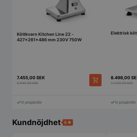
Strikt nödvändiga ka
användas ordentligt 
Elektrisk k
Namn
Köttkvarn Kitchen Line 22 -
427x261x486 mm 230V 750W
VISITOR_PRIVACY_
7.455,00
SEK
8.498,00
SE
9.940,00
SEK
11.330,00
SEK
pys_session_limit
Vi prisjämför
Vi prisjämför
Kundnöjdhet
CookieScriptConse