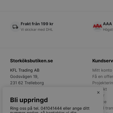
wp_woocommerce_s
{32}
woocommerce_cart
Frakt från 199 kr
AAA 
Vi skickar med DHL
Högst
woocommerce_item
woocommerce_rece
Storköksbutiken.se
Kundserv
Namn
KFL Trading AB
Mitt konto
Namn
Namn
__telemetric.v
Godsvägen 19,
Få en offe
Namn
pys_first_visit
231 62 Trelleborg
Projekteri
__Secure-YNID
sbjs_migrations
YSC
Kontakt
__Secure-ROLLOU
x
Tel:
+4641041444
last_pys_landing_p
Villkor
__oauth_redirect_d
_ga
Bli uppringd
Email:
info@storkoksbutiken.se
MUID
Service
Anmäl tra
Ring oss på tel. 041041444 eller ange ditt
_ga_2GMJ04SDX7
nummer nedan, så kontaktar vi dig.