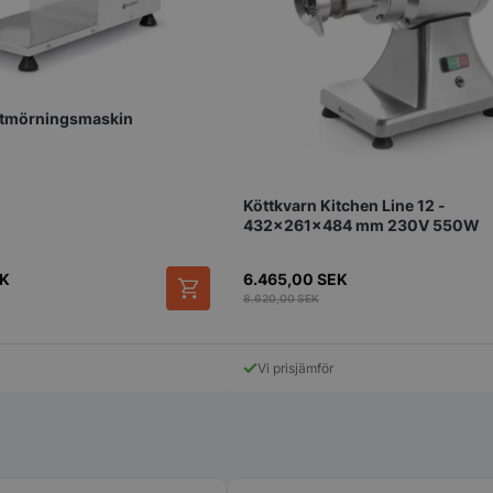
Strikt nödvändigt
Prestanda
Inriktning
Funktioner
Oklassificerade
kor tillåter kärnwebbplatsfunktioner som användarinloggning och kontohantering. We
utan strikt nödvändiga cookies.
öttmörningsmaskin
Leverantör
/
Domän
Utgång
Beskrivning
METADATA
5
Denna cookie 
YouTube
månader
lagra använd
.youtube.com
4 veckor
sekretessval f
med webbplats
Köttkvarn Kitchen Line 12 -
uppgifter om
432x261x484 mm 230V 550W
samtycke om 
sekretesspoli
inställningar, 
att deras pref
K
6.465,00
SEK
framtida sess
8.620,00
SEK
.storkoksbutiken.se
59
Denna cookie 
Google Privacy Policy
minuter
begränsa hur
54
användare kan
Vi prisjämför
sekunder
serverfunktio
tidsperiod, som
förbättra web
och förhindra
tjänster.
nt
2
Denna cookie
CookieScript
månader
Cookie-Script
storkoksbutiken.se