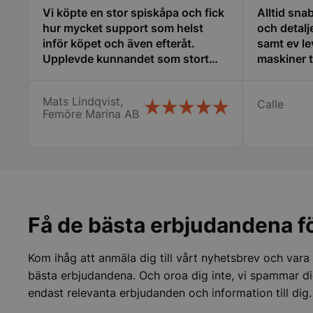
Vi köpte en stor spiskåpa och fick
Alltid sna
hur mycket support som helst
och detalj
inför köpet och även efteråt.
samt ev le
PHPSESSID
Upplevde kunnandet som stort
maskiner ti
och även att de hade egen
erfarenhet av
Mats Lindqvist,
Calle
restaurangbranschen som var till
Femöre Marina AB
stor hjälp för mig som är relativt
ny i detta. Tänker att detta företag
får bli min nya huvudleverantör
framöver när det blir dags för nya
inköp! Mats Lindqvist Femöre
pys_start_session
Marina AB
Få de bästa erbjudandena fö
Kom ihåg att anmäla dig till vårt nyhetsbrev och vara
__lc_cid
bästa erbjudandena. Och oroa dig inte, vi spammar di
endast relevanta erbjudanden och information till dig.
__lc_cst