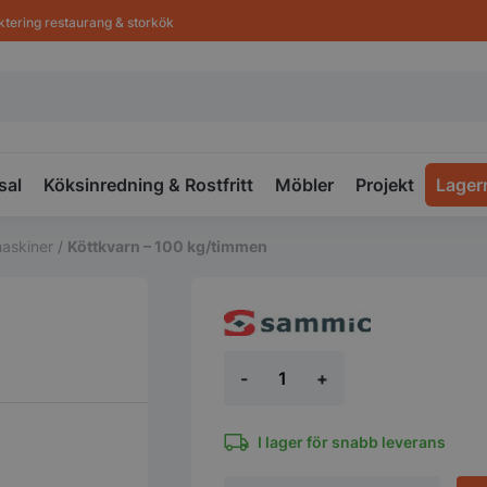
ktering restaurang & storkök
sal
Köksinredning & Rostfritt
Möbler
Projekt
Lager
askiner
/
Köttkvarn – 100 kg/timmen
Köttkvarn
-
+
-
100
kg/timmen
mängd
I lager för snabb leverans