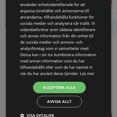
7.498,00
159.998,40
SEK
SEK
använder enhetsidentifierade för att
Den
Den
anpassa innehållet och annonserna till
här
här
produkten
produk
användarna, tillhandahålla funktioner för
Vi prisjämför
Vi prisjämför
har
har
sociala medier och analysera vår trafik. Vi
Liknande produkter
flera
flera
vidarebefordrar även sådana identifierare
varianter.
variant
De
De
och annan information från din enhet till
olika
olika
de sociala medier och annons- och
alternativen
alterna
analysföretag som vi samarbetar med.
kan
kan
väljas
väljas
Dessa kan i sin tur kombinera information
på
på
med annan information som du har
produktsidan
produk
tillhandahållit eller som de har samlat in
när du har använt deras tjänster.
Läs mer
ACCEPTERA ALLA
Klämgrill dubbel - räfflad
topp och slät botten
3600W
AVVISA ALLT
Klämgrill dubbel -
570x370x210mm -
230V/3,6kW
VISA DETALJER
3.645,00
3.645,00
SEK
SEK