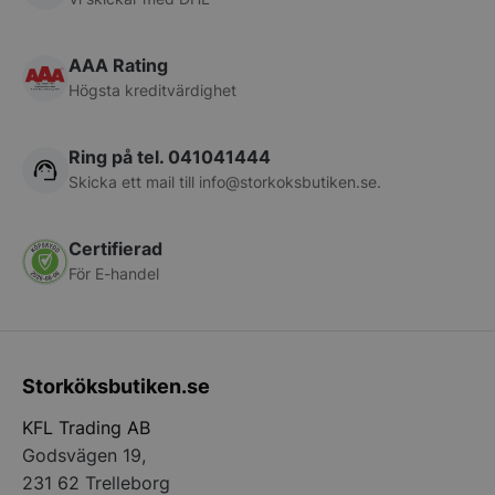
CookieScriptConsent
CookieScript
storkoksbutiken
AAA Rating
Högsta kreditvärdighet
Ring på tel. 041041444
Skicka ett mail till
info@storkoksbutiken.se
.
PHPSESSID
PHP.net
storkoksbutiken
Certifierad
För E-handel
Storköksbutiken.se
KFL Trading AB
Godsvägen 19,
231 62 Trelleborg