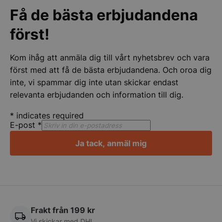
.youtube.com
Få de bästa erbjudandena
först!
Kom ihåg att anmäla dig till vårt nyhetsbrev och vara
först med att få de bästa erbjudandena. Och oroa dig
inte, vi spammar dig inte utan skickar endast
relevanta erbjudanden och information till dig.
*
indicates required
pys_session_limit
.storkoksbutiken
E-post
*
Google
Privacy Policy
Ja tack, anmäl mig
Frakt från 199 kr
Vi skickar med DHL