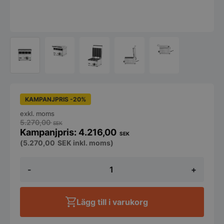
KAMPANJPRIS -20%
exkl. moms
5.270,00
SEK
4.216,00
SEK
(
5.270,00
SEK
inkl. moms)
Kontaktgrill
-
+
för
korvbröd
och
wraps,
Lägg till i varukorg
HENDI,
220–
240V/1800W,