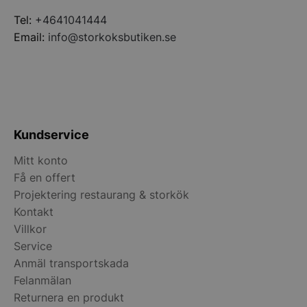
Tel:
+4641041444
Email:
info@storkoksbutiken.se
pys_start_session
.storkoksbutiken
Kundservice
__lc_cid
On Direct Busin
Mitt konto
Services Limite
.accounts.livech
Få en offert
Projektering restaurang & storkök
__lc_cst
On Direct Busin
Kontakt
Services Limite
.accounts.livech
Villkor
Service
wp_woocommerce_session_[abcdef0123456789]
storkoksbutiken
{32}
Anmäl transportskada
Felanmälan
Returnera en produkt
woocommerce_cart_hash
Automattic Inc