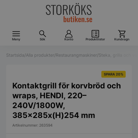
Meny
Sök
Konto
Produktlistor
Kundvagn
Startsida
/
Alla produkter
/
Restaurangmaskiner
/
Steka, grilla och v
SPARA 20%
Kontaktgrill för korvbröd och
wraps, HENDI, 220–
240V/1800W,
385x285x(H)254 mm
Artikelnummer: 263594