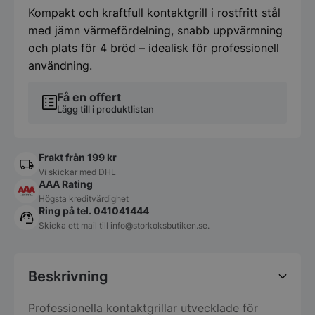
385x285x(H)254
Kompakt och kraftfull kontaktgrill i rostfritt stål
mm
med jämn värmefördelning, snabb uppvärmning
mängd
och plats för 4 bröd – idealisk för professionell
användning.
Få en offert
Lägg till i produktlistan
Frakt från 199 kr
Vi skickar med DHL
AAA Rating
Högsta kreditvärdighet
Ring på tel. 041041444
Skicka ett mail till
info@storkoksbutiken.se
.
Beskrivning
Professionella kontaktgrillar utvecklade för