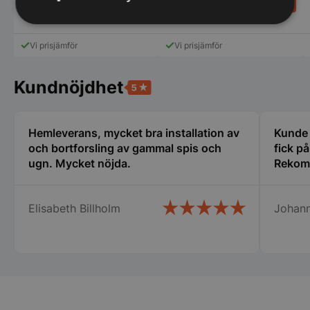
4.860,00
SEK
4.860,00
SEK
Strikt
Prestanda
Inriktning
nödvändigt
Vi prisjämför
Vi prisjämför
Kundnöjdhet
Funktioner
Oklassificerade
Hemleverans, mycket bra installation av
Kunde i
och bortforsling av gammal spis och
fick p
ugn. Mycket nöjda.
Rekom
Strikt nödvändigt
Prestanda
Inriktning
Elisabeth Billholm
Johan
Funktioner
Oklassificerade
Strikt nödvändiga kakor tillåter
kärnwebbplatsfunktioner som användarinloggning
och kontohantering. Webbplatsen kan inte
användas ordentligt utan strikt nödvändiga cookies.
Namn
Leverantör
/
Do
VISITOR_PRIVACY_METADATA
YouTube