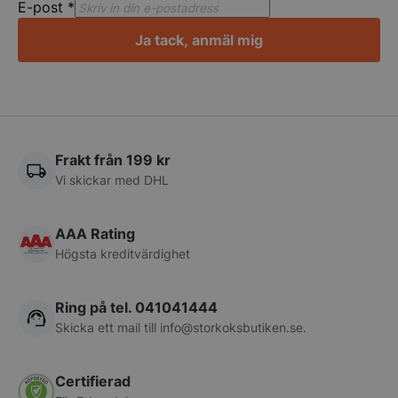
E-post
*
Ja tack, anmäl mig
pys_session_limit
.storkoksbutiken
Google
Privacy Policy
Frakt från 199 kr
Vi skickar med DHL
AAA Rating
Högsta kreditvärdighet
Ring på tel. 041041444
CookieScriptConsent
CookieScript
storkoksbutiken
Skicka ett mail till
info@storkoksbutiken.se
.
Certifierad