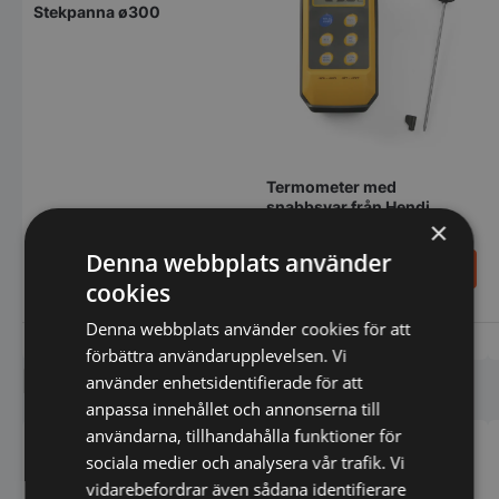
Stekpanna ø300
Termometer med
snabbsvar från Hendi
×
Denna webbplats använder
644,00
989,00
SEK
SEK
716,00
SEK
1.163,00
SEK
cookies
Denna webbplats använder cookies för att
Vi prisjämför
Vi prisjämför
förbättra användarupplevelsen. Vi
Liknande produkter
använder enhetsidentifierade för att
anpassa innehållet och annonserna till
användarna, tillhandahålla funktioner för
sociala medier och analysera vår trafik. Vi
vidarebefordrar även sådana identifierare