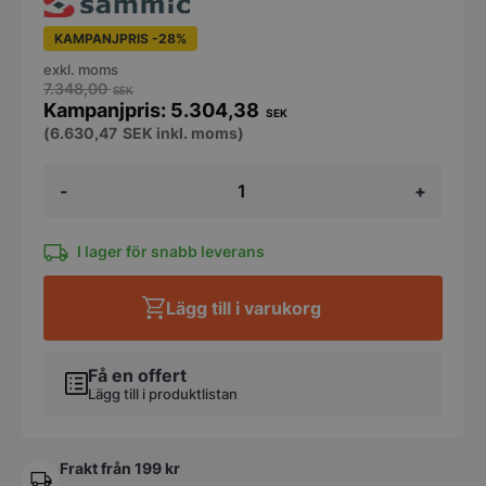
KAMPANJPRIS -28%
exkl. moms
7.348,00
SEK
5.304,38
SEK
(
6.630,47
SEK
inkl. moms)
Kombimixer
-
+
MB-
31
-
30L
I lager för snabb leverans
-
Sammic
Lägg till i varukorg
mängd
Få en offert
Lägg till i produktlistan
Frakt från 199 kr