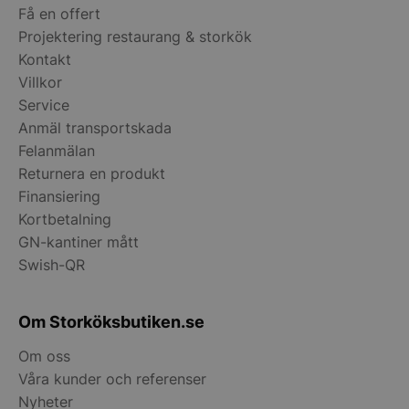
Få en offert
Projektering restaurang & storkök
Kontakt
Villkor
__lc_cid
On Direct Busin
Service
Services Limite
.accounts.livech
Anmäl transportskada
Felanmälan
__lc_cst
On Direct Busin
Returnera en produkt
Services Limite
.accounts.livech
Finansiering
Kortbetalning
wp_woocommerce_session_[abcdef0123456789]
storkoksbutiken
{32}
GN-kantiner mått
Swish-QR
woocommerce_cart_hash
Automattic Inc
storkoksbutiken
Om Storköksbutiken.se
Om oss
woocommerce_items_in_cart
Automattic Inc
Våra kunder och referenser
storkoksbutiken
Nyheter