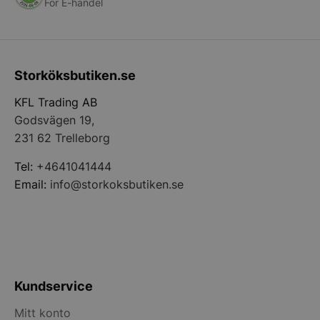
För E-handel
PHPSESSID
PHP.net
storkoksbutiken
Storköksbutiken.se
KFL Trading AB
Godsvägen 19,
231 62 Trelleborg
Tel:
+4641041444
Email:
info@storkoksbutiken.se
pys_start_session
.storkoksbutiken
Kundservice
Mitt konto