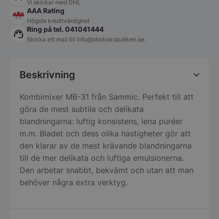
Vi skickar med DHL
AAA Rating
Högsta kreditvärdighet
Ring på tel. 041041444
Skicka ett mail till
info@storkoksbutiken.se
.
Beskrivning
Kombimixer MB-31 från Sammic. Perfekt till att
göra de mest subtila och delikata
blandningarna: luftig konsistens, lena puréer
m.m. Bladet och dess olika hastigheter gör att
den klarar av de mest krävande blandningarna
till de mer delikata och luftiga emulsionerna.
Den arbetar snabbt, bekvämt och utan att man
behöver några extra verktyg.