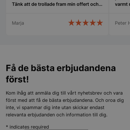
Funktioner
Oklassificerade
Tänk att de trollade fram min offert och
varmt
den gällde fortfarande. Det kallar jag
service. Snabb leverans och ett trevligt
Marja
Peter H
bemötande. Man lägger kunden i
centrum och inget är omöjligt.
Rekommenderar varmt detta företag.
Strikt nödvändigt
Prestanda
Inriktning
Funktioner
Oklassificerade
Strikt nödvändiga kakor tillåter
Få de bästa erbjudandena
kärnwebbplatsfunktioner som användarinloggning
och kontohantering. Webbplatsen kan inte
användas ordentligt utan strikt nödvändiga cookies.
först!
Namn
Leverantör
/
Do
Kom ihåg att anmäla dig till vårt nyhetsbrev och vara
VISITOR_PRIVACY_METADATA
YouTube
.youtube.com
först med att få de bästa erbjudandena. Och oroa dig
inte, vi spammar dig inte utan skickar endast
relevanta erbjudanden och information till dig.
*
indicates required