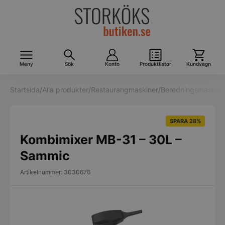
Meny
Sök
Konto
Produktlistor
Kundvagn
Startsida
/
Alla produkter
/
Restaurangmaskiner
/
Beredningsmaskine
SPARA 28%
Kombimixer MB-31 – 30L –
Sammic
Artikelnummer: 3030676