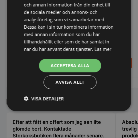
och annan information från din enhet till
de sociala medier och annons- och
analysföretag som vi samarbetar med.
Dessa kan i sin tur kombinera information
med annan information som du har
tillhandahållit eller som de har samlat in
Kombimixer MB-21 - 12L -
Stavmixer XM-51 - 80L -
när du har använt deras tjänster.
Läs mer
Sammic
Sammic
5.676,00
5.698,00
SEK
SEK
ACCEPTERA ALLA
AVVISA ALLT
Vi prisjämför
Vi prisjämför
VISA DETALJER
Kundnöjdhet
Strikt
Prestanda
Inriktning
nödvändigt
Efter att fått en offert som jag sen lite
Absolu
glömde bort. Kontaktade
trevli
Storköksbutiken flera månader senare.
produk