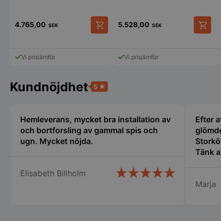
VISITOR_PRIVACY_METADATA
YouTube
.youtube.com
4.765,00
5.528,00
SEK
SEK
Vi prisjämför
Vi prisjämför
Kundnöjdhet
Hemleverans, mycket bra installation av
Efter a
och bortforsling av gammal spis och
glömde
pys_session_limit
.storkoksbutiken
Google
ugn. Mycket nöjda.
Storkö
Privacy Policy
Tänk a
den gäl
Elisabeth Billholm
servic
Marja
bemöta
centru
Rekomm