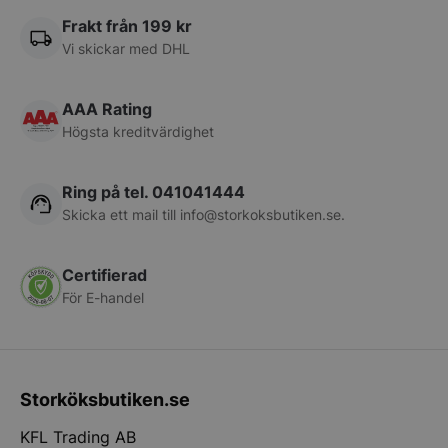
Frakt från 199 kr
Vi skickar med DHL
pys_start_session
.storkoksbutiken
AAA Rating
Högsta kreditvärdighet
Ring på tel. 041041444
Skicka ett mail till
info@storkoksbutiken.se
.
__lc_cid
On Direct Busin
Services Limite
Certifierad
.accounts.livech
För E-handel
__lc_cst
On Direct Busin
Services Limite
.accounts.livech
wp_woocommerce_session_[abcdef0123456789]
storkoksbutiken
Storköksbutiken.se
{32}
KFL Trading AB