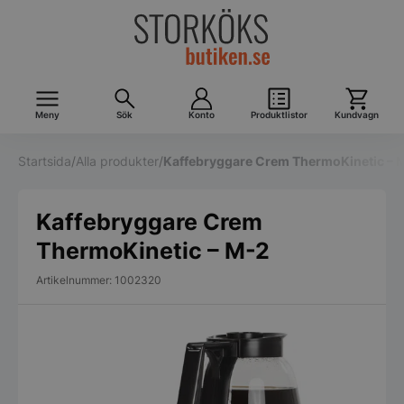
Meny
Sök
Konto
Produktlistor
Kundvagn
Startsida
/
Alla produkter
/
Kaffebryggare Crem ThermoKinetic – 
Kaffebryggare Crem
ThermoKinetic – M-2
Artikelnummer: 1002320