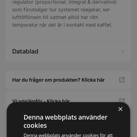
regulator (proportional, integral & derivative)
som förutsäger hur systemet reagerar, ser
lufttillförseln till vattnet alltid har rätt
temperatur när det är i kontakt med kaffet.
Datablad
Har du frågor om produkten? Klicka här
Vi prisjämför - Klicka här
×
Denna webbplats använder
cookies
Andra köpte även
Denna webbplats använder cookies för att