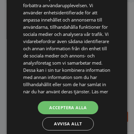
förbättra användarupplevelsen. Vi
använder enhetsidentifierade för att
anpassa innehållet och annonserna till
användarna, tillhandahålla funktioner för
sociala medier och analysera vår trafik. Vi
vidarebefordrar även sådana identifierare
och annan information från din enhet till
Frysaggregat -
de sociala medier och annons- och
Takmonterad monoblock
analysföretag som vi samarbetar med.
3-4m3 vid -20C, Kide
Crepesjärn Begagnat
Dessa kan i sin tur kombinera information
med annan information som du har
tillhandahållit eller som de har samlat in
när du har använt deras tjänster.
Läs mer
ACCEPTERA ALLA
2.237,90
27.998,00
SEK
SEK
2.643,00
SEK
37.818,00
SEK
AVVISA ALLT