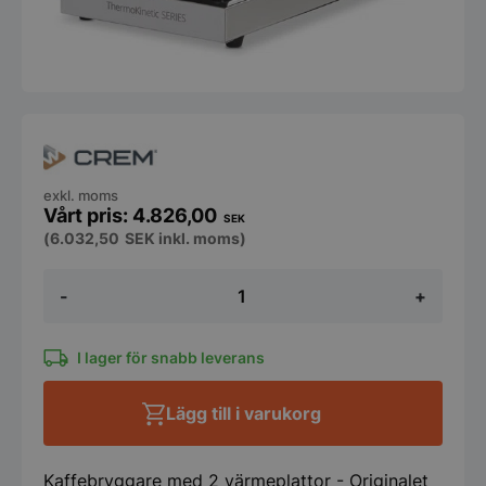
exkl. moms
4.826,00
SEK
(
6.032,50
SEK
inkl. moms)
Kaffebryggare
-
+
Crem
ThermoKinetic
-
M-
I lager för snabb leverans
2
mängd
Lägg till i varukorg
Kaffebryggare med 2 värmeplattor - Originalet