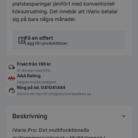
platsbesparingar jämfört med konventionell
köksutrustning. Det innebär att iVario betalar
sig på bara några månader.
Få en offert
Lägg till i produktlistan
Frakt från 199 kr
Vi skickar med DHL
AAA Rating
Högsta kreditvärdighet
Ring på tel. 041041444
Skicka ett mail till
info@storkoksbutiken.se
.
Beskrivning
iVario Pro: Det multifunktionella
matlagningssystemet – Multitalangen i