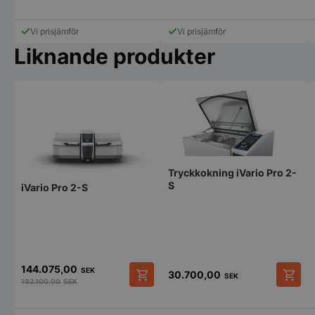
pys_start_session
.storkoksbutiken
Vi prisjämför
Vi prisjämför
Liknande produkter
__lc_cid
On Direct Busin
Services Limite
.accounts.livech
Tryckkokning iVario Pro 2-
S
iVario Pro 2-S
__lc_cst
On Direct Busin
Services Limite
.accounts.livech
wp_woocommerce_session_[abcdef0123456789]
storkoksbutiken
{32}
144.075,00
SEK
30.700,00
SEK
192.100,00
SEK
woocommerce_cart_hash
Automattic Inc
storkoksbutiken