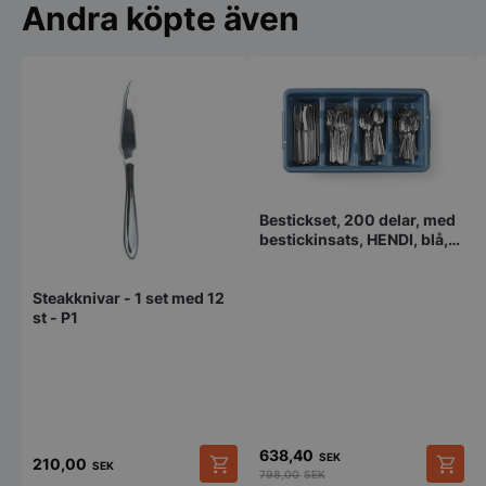
Andra köpte även
storkoksbutiken
PHPSESSID
PHP.net
storkoksbutiken
Bestickset, 200 delar, med
bestickinsats, HENDI, blå,
525x300x(H)95 mm,
rektangulär
Steakknivar - 1 set med 12
st - P1
638,40
SEK
210,00
SEK
798,00
SEK