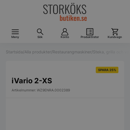
Meny
Sök
Konto
Produktlistor
Kundvagn
Startsida
/
Alla produkter
/
Restaurangmaskiner
/
Steka, grilla och v
SPARA 25%
iVario 2-XS
Artikelnummer: WZ9ENRA.0002389