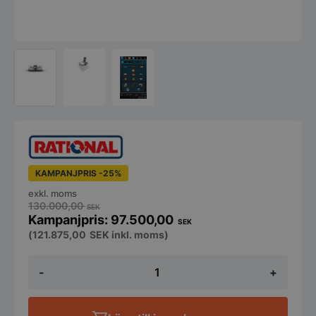
KAMPANJPRIS -25%
exkl. moms
130.000,00
SEK
97.500,00
SEK
(
121.875,00
SEK
inkl. moms)
iVario
-
+
2-
XS
mängd