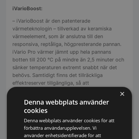
iVarioBoost:
– iVarioBoost är den patenterade
värmeteknologin – tillverkad av keramiska
värmeelement, som är anslutna till den
responsiva, reptåliga, högpresterande pannan.
iVario Pro värmer jämnt upp hela pannans
botten till 200 °C på mindre än 2,5 minuter och
sänker temperaturen extremt snabbt när det
behövs. Samtidigt finns det tillräckliga
effektreserver tillgängliga, så att
temperatursänkningar snabbt korrigeras även
×
vid stekning eller ösning av stora mängder. För
Denna webbplats använder
dig innebär det maximal prestanda utan att
cookies
maten bränner vid eller kokar över. Vilket i sin
Denna webbplats använder cookies för att
tur leder till förstklassig kvalitet på maten,
förbättra användarupplevelsen. Vi
högre produktivitet, mindre stekförluster och
använder enhetsidentifierade för att
lägre energiförbrukning.