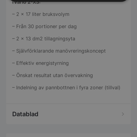
iVario 2-XS:
Strikt
Prestanda
Inriktning
nödvändigt
– 2 x 17 liter bruksvolym
– Från 30 portioner per dag
Funktioner
Oklassificerade
– 2 × 13 dm2 tillagningsyta
– Självförklarande manövreringskoncept
– Effektiv energistyrning
Strikt nödvändigt
Prestanda
Inriktning
– Önskat resultat utan övervakning
Funktioner
Oklassificerade
– Indelning av pannbottnen i fyra zoner (tillval)
Strikt nödvändiga kakor tillåter
kärnwebbplatsfunktioner som användarinloggning
och kontohantering. Webbplatsen kan inte
användas ordentligt utan strikt nödvändiga cookies.
Datablad
Namn
Leverantör
/
Do
VISITOR_PRIVACY_METADATA
YouTube
.youtube.com