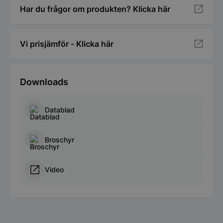
Har du frågor om produkten? Klicka här
Vi prisjämför - Klicka här
Downloads
pys_session_limit
.storkoksbutiken
Datablad
Google
Privacy Policy
Broschyr
Video
CookieScriptConsent
CookieScript