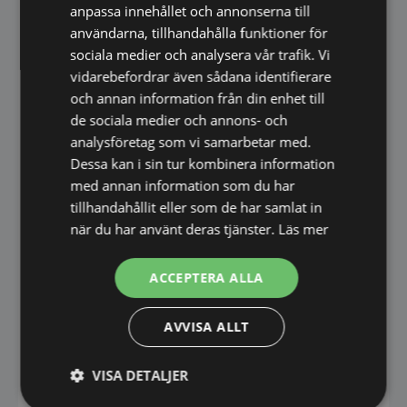
anpassa innehållet och annonserna till
iCookingSuite:
användarna, tillhandahålla funktioner för
sociala medier och analysera vår trafik. Vi
Intelligent styrning, med en knapptryckning.
vidarebefordrar även sådana identifierare
Med iCookingSuite, matlagningsintelligensen i
och annan information från din enhet till
iVario. Som individuellt anpassar
de sociala medier och annons- och
tillagningsprocessen efter varje rätt och ser till
analysföretag som vi samarbetar med.
att du får önskat resultat, lär sig, anpassar sig
Dessa kan i sin tur kombinera information
efter ditt sätt att laga mat och bara ber om din
med annan information som du har
hjälp när du behöver göra en insats. Till exempel
tillhandahållit eller som de har samlat in
vända köttet. Maten bränner inte vid eller kokar
när du har använt deras tjänster.
Läs mer
över. Tillagning på låg temperatur, känsliga
desserter – inga problem. Med AutoLift lyfts
ACCEPTERA ALLA
pastan till och med automatiskt upp ur vattnet.
Och om du vill ge rätterna personlig touch kan
AVVISA ALLT
du ändra i tillagningsprocessen.
VISA DETALJER
–