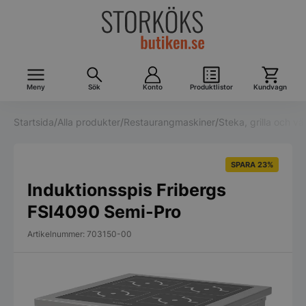
Meny
Sök
Konto
Produktlistor
Kundvagn
Startsida
/
Alla produkter
/
Restaurangmaskiner
/
Steka, grilla och v
SPARA 23%
Induktionsspis Fribergs
FSI4090 Semi-Pro
Artikelnummer: 703150-00