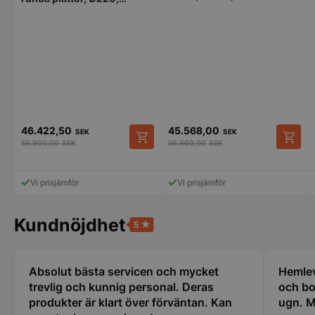
Funktioner
Oklassificerade
400V/25500W,
700x650x900mm, Norqi
1200x700x(H)890 mm
Strikt nödvändigt
Prestanda
Inriktning
Funktioner
Oklassificerade
46.422,50
45.568,00
SEK
SEK
59.900,00
SEK
56.960,00
SEK
Strikt nödvändiga kakor tillåter
kärnwebbplatsfunktioner som användarinloggning
och kontohantering. Webbplatsen kan inte
användas ordentligt utan strikt nödvändiga cookies.
Vi prisjämför
Vi prisjämför
Namn
Leverantör
/
Do
Kundnöjdhet
VISITOR_PRIVACY_METADATA
YouTube
.youtube.com
Absolut bästa servicen och mycket
Hemlev
trevlig och kunnig personal. Deras
och bo
produkter är klart över förväntan. Kan
ugn. M