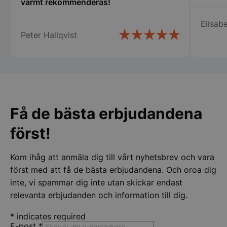
varmt rekommenderas!
Elisabe
Peter Hallqvist
pys_session_limit
.storkoksbutiken
Google
Privacy Policy
Få de bästa erbjudandena
först!
Kom ihåg att anmäla dig till vårt nyhetsbrev och vara
först med att få de bästa erbjudandena. Och oroa dig
CookieScriptConsent
CookieScript
inte, vi spammar dig inte utan skickar endast
storkoksbutiken
relevanta erbjudanden och information till dig.
*
indicates required
E-post
*