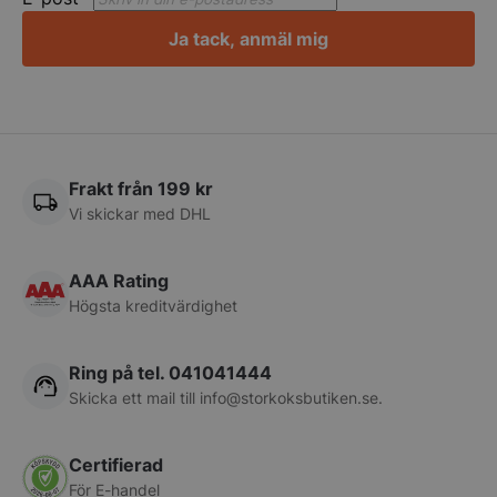
Ja tack, anmäl mig
PHPSESSID
PHP.net
storkoksbutiken
Frakt från 199 kr
Vi skickar med DHL
AAA Rating
Högsta kreditvärdighet
Ring på tel. 041041444
Skicka ett mail till
info@storkoksbutiken.se
.
pys_start_session
.storkoksbutiken
Certifierad
För E-handel