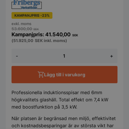
KAMPANJPRIS -23%
exkl. moms
53.600,00
SEK
41.540,00
SEK
(
51.925,00
SEK
inkl. moms)
Induktionsspis
-
+
Fribergs
FSI4090
Semi-
Pro
Lägg till i varukorg
mängd
Professionella induktionsspisar med 6mm
högkvalitets glashäll. Total effekt om 7,4 kW
med boostfunktion på 3,5 kW.
När platsen är begränsad men miljö, effektivitet
och kostnadsbesparingar är av största vikt har