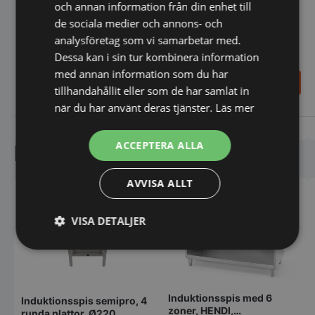
och annan information från din enhet till
1/1
Induktionsspis 4 plattor,
de sociala medier och annons- och
800x700mm, 400V/17kW
begagnad
analysföretag som vi samarbetar med.
Dessa kan i sin tur kombinera information
med annan information som du har
58.498,00
SEK
25.000,00
SEK
tillhandahållit eller som de har samlat in
91.400,00
SEK
när du har använt deras tjänster.
Läs mer
Vi prisjämför
Vi prisjämför
ACCEPTERA ALLA
Liknande produkter
AVVISA ALLT
VISA DETALJER
Strikt
Prestanda
Inriktning
nödvändigt
Induktionsspis med 6
Induktionsspis semipro, 4
zoner, HENDI,
runda plattor, Ø220,