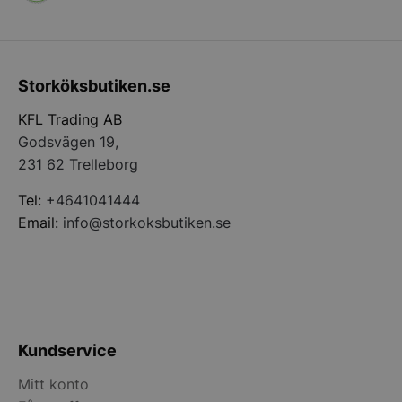
Storköksbutiken.se
__lc_cid
On Direct Busin
Services Limite
.accounts.livech
KFL Trading AB
Godsvägen 19,
__lc_cst
On Direct Busin
231 62 Trelleborg
Services Limite
.accounts.livech
Tel:
+4641041444
wp_woocommerce_session_[abcdef0123456789]
storkoksbutiken
Email:
info@storkoksbutiken.se
{32}
woocommerce_cart_hash
Automattic Inc
storkoksbutiken
Kundservice
woocommerce_items_in_cart
Automattic Inc
storkoksbutiken
Mitt konto