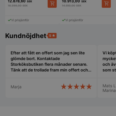
VISITOR_PRIVACY_METADATA
YouTube
12.878,60
10.913,00
SEK
SEK
.youtube.com
18.398,00
SEK
14.550,00
SEK
Vi prisjämför
Vi prisjämför
Kundnöjdhet
Efter att fått en offert som jag sen lite
Vi köp
glömde bort. Kontaktade
mycket
Storköksbutiken flera månader senare.
och äv
pys_session_limit
.storkoksbutiken
Google
Tänk att de trollade fram min offert och
som st
Privacy Policy
den gällde fortfarande. Det kallar jag
erfare
service. Snabb leverans och ett trevligt
var til
Mats L
Marja
bemötande. Man lägger kunden i
ny i de
Marina
centrum och inget är omöjligt.
min ny
Rekommenderar varmt detta företag.
det bl
Lindqv