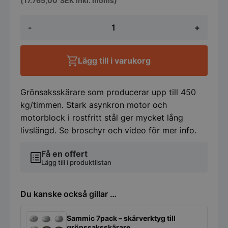
(
17.765,00
SEK
inkl. moms)
Grönsaksskärare
-
+
-
CA-
31-
450kg/t
Lägg till i varukorg
-
Single
speed
-
Grönsaksskärare som producerar upp till 450
Sammic
kg/timmen. Stark asynkron motor och
mängd
motorblock i rostfritt stål ger mycket lång
livslängd. Se broschyr och video för mer info.
Få en offert
Lägg till i produktlistan
Du kanske också gillar …
Sammic 7pack – skärverktyg till
grönssaksskärare