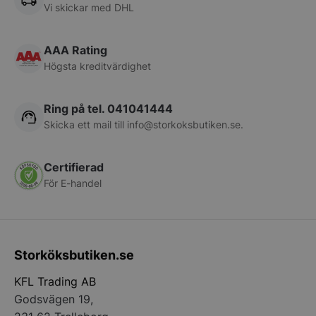
Vi skickar med DHL
pys_start_session
.storkoksbutiken
AAA Rating
Högsta kreditvärdighet
Ring på tel. 041041444
Skicka ett mail till
info@storkoksbutiken.se
.
__lc_cid
On Direct Busin
Certifierad
Services Limite
För E-handel
.accounts.livech
__lc_cst
On Direct Busin
Services Limite
.accounts.livech
Storköksbutiken.se
wp_woocommerce_session_[abcdef0123456789]
storkoksbutiken
{32}
KFL Trading AB
Godsvägen 19,
woocommerce_cart_hash
Automattic Inc