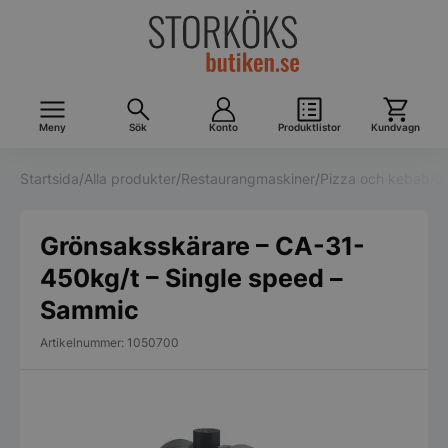
Meny
Sök
Konto
Produktlistor
Kundvagn
Startsida
/
Alla produkter
/
Restaurangmaskiner
/
Pizza och kebab
/
G
Grönsaksskärare – CA-31-
450kg/t – Single speed –
Sammic
Artikelnummer: 1050700