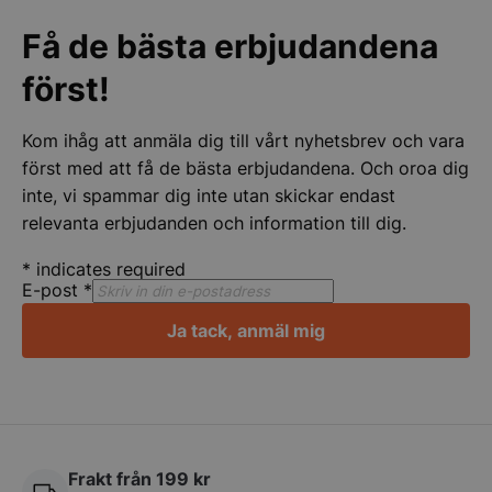
CookieScriptConsent
Få de bästa erbjudandena
CookieScript
storkoksbutiken
först!
Kom ihåg att anmäla dig till vårt nyhetsbrev och vara
först med att få de bästa erbjudandena. Och oroa dig
inte, vi spammar dig inte utan skickar endast
PHPSESSID
relevanta erbjudanden och information till dig.
PHP.net
storkoksbutiken
*
indicates required
E-post
*
Ja tack, anmäl mig
Frakt från 199 kr