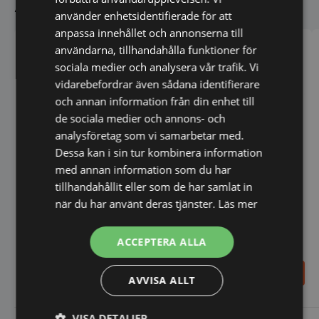
Andra köpte även
använder enhetsidentifierade för att
anpassa innehållet och annonserna till
användarna, tillhandahålla funktioner för
sociala medier och analysera vår trafik. Vi
vidarebefordrar även sådana identifierare
och annan information från din enhet till
de sociala medier och annons- och
analysföretag som vi samarbetar med.
Dessa kan i sin tur kombinera information
med annan information som du har
Varimixer Köttkvarn 82 mm
med standardkniv,
tillhandahållit eller som de har samlat in
Sammic 7pack -
förskärare och skiva (3
skärverktyg till
när du har använt deras tjänster.
Läs mer
mm)
grönssaksskärare
ACCEPTERA ALLA
13.188,00
6.457,00
SEK
SEK
AVVISA ALLT
VISA DETALJER