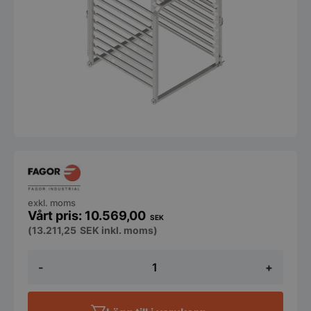
exkl. moms
10.569,00
SEK
(
13.211,25
SEK
inkl. moms)
Gejdervagn
-
+
iKore
102
mängd