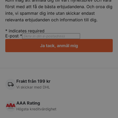
Funktioner
Oklassificerade
först med att få de bästa erbjudandena. Och oroa dig
inte, vi spammar dig inte utan skickar endast
Strikt nödvändiga kakor tillåter
kärnwebbplatsfunktioner som användarinloggning
relevanta erbjudanden och information till dig.
och kontohantering. Webbplatsen kan inte
användas ordentligt utan strikt nödvändiga cookies.
*
indicates required
Namn
Leverantör
/
Do
E-post
*
VISITOR_PRIVACY_METADATA
YouTube
Ja tack, anmäl mig
.youtube.com
Frakt från 199 kr
Vi skickar med DHL
AAA Rating
Högsta kreditvärdighet
pys_session_limit
.storkoksbutiken
Google
Privacy Policy