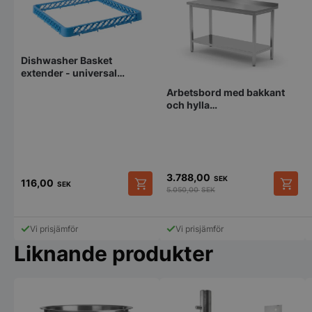
Dishwasher Basket
extender - universal
500x500x45
Arbetsbord med bakkant
och hylla
1200x600x850mm
3.788,00
SEK
116,00
SEK
5.050,00
SEK
Vi prisjämför
Vi prisjämför
Liknande produkter