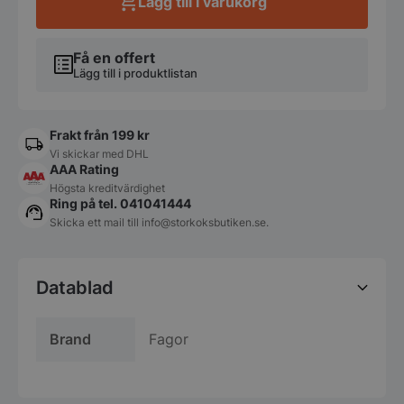
Lägg till i varukorg
Få en offert
Lägg till i produktlistan
Frakt från 199 kr
Vi skickar med DHL
AAA Rating
Högsta kreditvärdighet
Ring på tel. 041041444
Skicka ett mail till
info@storkoksbutiken.se
.
Datablad
Brand
Fagor