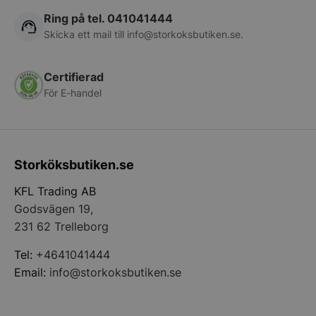
Ring på tel. 041041444
Skicka ett mail till
info@storkoksbutiken.se
.
Certifierad
För E-handel
CookieScriptConsent
CookieScript
storkoksbutiken
Storköksbutiken.se
KFL Trading AB
Godsvägen 19,
231 62 Trelleborg
Tel:
+4641041444
PHPSESSID
PHP.net
storkoksbutiken
Email:
info@storkoksbutiken.se