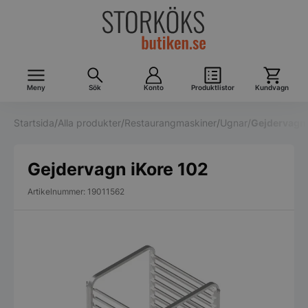
Meny
Sök
Konto
Produktlistor
Kundvagn
Startsida
/
Alla produkter
/
Restaurangmaskiner
/
Ugnar
/
Gejdervagn 
Gejdervagn iKore 102
Artikelnummer: 19011562