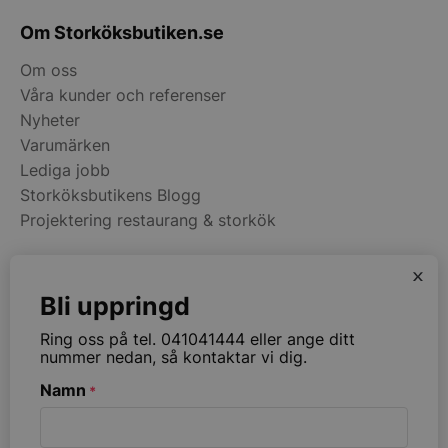
__lc_cst
On Direct Busin
Services Limite
Om Storköksbutiken.se
.accounts.livech
Om oss
wp_woocommerce_session_[abcdef0123456789]
storkoksbutiken
Våra kunder och referenser
{32}
Nyheter
Varumärken
woocommerce_cart_hash
Automattic Inc
Lediga jobb
storkoksbutiken
Storköksbutikens Blogg
Projektering restaurang & storkök
woocommerce_items_in_cart
Automattic Inc
storkoksbutiken
x
Kategorier
Bli uppringd
Restaurangmaskiner
woocommerce_recently_viewed
Automattic Inc
Ring oss på tel. 041041444 eller ange ditt
storkoksbutiken
Kök & Matsal
nummer nedan, så kontaktar vi dig.
Köksinredning & Rostfritt
Namn
*
Restaurangmöbler
Ribbväggar & Akustik
Namn
Levera
Leverantör
/