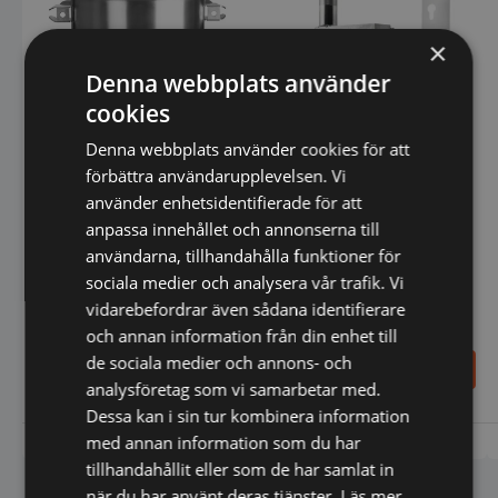
×
Denna webbplats använder
cookies
Varimixer 30 l skål, rostfritt
Denna webbplats använder cookies för att
stål med skåldetektering
förbättra användarupplevelsen. Vi
använder enhetsidentifierade för att
anpassa innehållet och annonserna till
användarna, tillhandahålla funktioner för
sociala medier och analysera vår trafik. Vi
Varimixer 30 l automatisk
vidarebefordrar även sådana identifierare
skrapa i rostfritt stål med
och annan information från din enhet till
skrapblad i teflon
de sociala medier och annons- och
9.240,00
13.220,00
SEK
SEK
analysföretag som vi samarbetar med.
Dessa kan i sin tur kombinera information
med annan information som du har
Vi prisjämför
Vi prisjämför
tillhandahållit eller som de har samlat in
när du har använt deras tjänster.
Läs mer