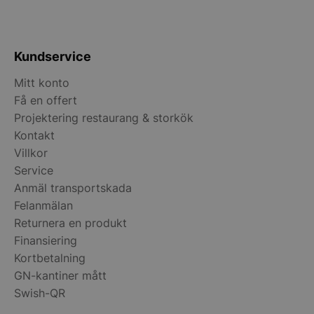
Kundservice
Mitt konto
Få en offert
Projektering restaurang & storkök
Kontakt
Villkor
pys_start_session
.storkoksbutiken
Service
Anmäl transportskada
Felanmälan
Returnera en produkt
Finansiering
Kortbetalning
__lc_cid
GN-kantiner mått
On Direct Busin
Services Limite
Swish-QR
.accounts.livech