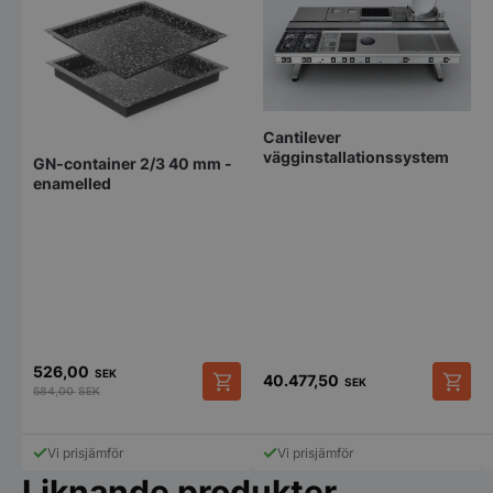
Cantilever
vägginstallationssystem
GN-container 2/3 40 mm -
enamelled
526,00
SEK
40.477,50
SEK
584,00
SEK
Den
här
produk
Vi prisjämför
Vi prisjämför
har
Liknande produkter
flera