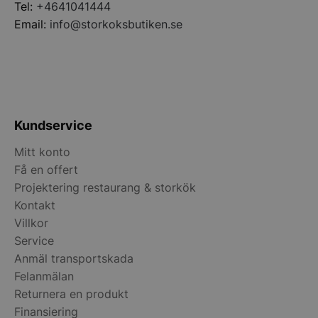
Tel:
+4641041444
Email:
info@storkoksbutiken.se
Kundservice
Mitt konto
Få en offert
Projektering restaurang & storkök
pys_start_session
.storkoksbutiken
Kontakt
Villkor
Service
Anmäl transportskada
Felanmälan
Returnera en produkt
Finansiering
__lc_cid
On Direct Busin