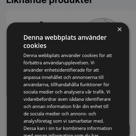
variant
De
olika
alterna
kan
×
väljas
Denna webbplats använder
på
produk
cookies
Denna webbplats använder cookies för att
förbättra användarupplevelsen. Vi
använder enhetsidentifierade för att
anpassa innehållet och annonserna till
Rivskiva - 5mm Robot
French Fries 8x8mm Robot
Coupe W
Coupe
användarna, tillhandahålla funktioner för
sociala medier och analysera vår trafik. Vi
vidarebefordrar även sådana identifierare
och annan information från din enhet till
de sociala medier och annons- och
analysföretag som vi samarbetar med.
Dessa kan i sin tur kombinera information
2.445,00
1.510,00
SEK
SEK
med annan information som du har