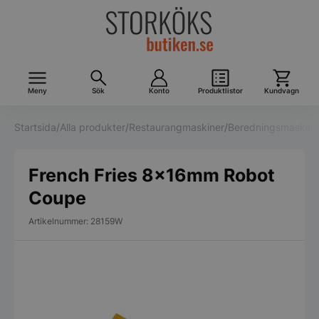
Meny
Sök
Konto
Produktlistor
Kundvagn
Startsida
/
Alla produkter
/
Restaurangmaskiner
/
Beredningsmaskine
French Fries 8x16mm Robot
Coupe
Artikelnummer: 28159W