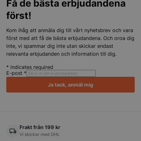
Få de bästa erbjudandena
Strikt nödvändigt
Prestanda
Inriktning
först!
Funktioner
Oklassificerade
Kom ihåg att anmäla dig till vårt nyhetsbrev och vara
Strikt nödvändiga kakor tillåter
kärnwebbplatsfunktioner som användarinloggning
först med att få de bästa erbjudandena. Och oroa dig
och kontohantering. Webbplatsen kan inte
inte, vi spammar dig inte utan skickar endast
användas ordentligt utan strikt nödvändiga cookies.
relevanta erbjudanden och information till dig.
Namn
Leverantör
/
Do
VISITOR_PRIVACY_METADATA
YouTube
*
indicates required
.youtube.com
E-post
*
Ja tack, anmäl mig
Frakt från 199 kr
Vi skickar med DHL