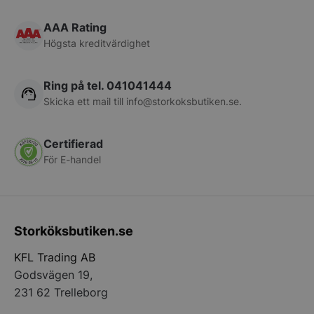
pys_session_limit
.storkoksbutiken
Google
Privacy Policy
AAA Rating
Högsta kreditvärdighet
Ring på tel. 041041444
Skicka ett mail till
info@storkoksbutiken.se
.
Certifierad
För E-handel
CookieScriptConsent
CookieScript
storkoksbutiken
Storköksbutiken.se
KFL Trading AB
Godsvägen 19,
PHPSESSID
PHP.net
231 62 Trelleborg
storkoksbutiken