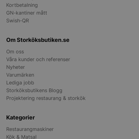
Services Limite
Kortbetalning
.accounts.livech
GN-kantiner mått
__lc_cst
On Direct Busin
Swish-QR
Services Limite
.accounts.livech
Om Storköksbutiken.se
wp_woocommerce_session_[abcdef0123456789]
storkoksbutiken
{32}
Om oss
Våra kunder och referenser
woocommerce_cart_hash
Automattic Inc
Nyheter
storkoksbutiken
Varumärken
Lediga jobb
woocommerce_items_in_cart
Storköksbutikens Blogg
Automattic Inc
storkoksbutiken
Projektering restaurang & storkök
woocommerce_recently_viewed
Automattic Inc
Kategorier
storkoksbutiken
Restaurangmaskiner
Kök & Matsal