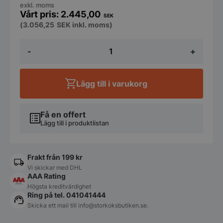
exkl. moms
2.445,00
SEK
(
3.056,25
SEK
inkl. moms)
French
-
+
Fries
8x16mm
Robot
Coupe
Lägg till i varukorg
mängd
Få en offert
Lägg till i produktlistan
Frakt från 199 kr
Vi skickar med DHL
AAA Rating
Högsta kreditvärdighet
Ring på tel. 041041444
Skicka ett mail till
info@storkoksbutiken.se
.