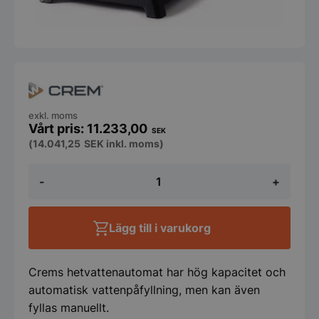
exkl. moms
11.233,00
SEK
(
14.041,25
SEK
inkl. moms)
Crem
-
+
Original
-
Hetvattenautomat
-
Lägg till i varukorg
7,5L
-
3-
fas
Crems hetvattenautomat har hög kapacitet och
mängd
automatisk vattenpåfyllning, men kan även
fyllas manuellt.