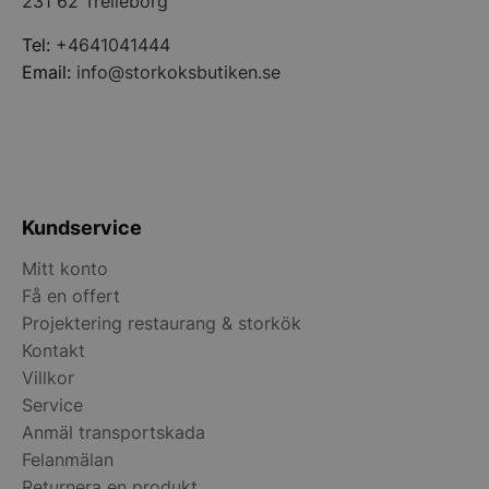
231 62 Trelleborg
Tel:
+4641041444
pys_start_session
.storkoksbutiken
Email:
info@storkoksbutiken.se
Kundservice
__lc_cid
On Direct Busin
Mitt konto
Services Limite
.accounts.livech
Få en offert
Projektering restaurang & storkök
__lc_cst
On Direct Busin
Services Limite
Kontakt
.accounts.livech
Villkor
Service
wp_woocommerce_session_[abcdef0123456789]
storkoksbutiken
{32}
Anmäl transportskada
Felanmälan
woocommerce_cart_hash
Returnera en produkt
Automattic Inc