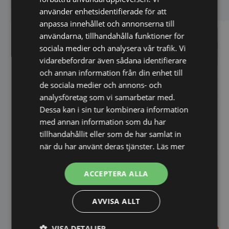
Liknande produkter
flera
variant
använder enhetsidentifierade för att
De
anpassa innehållet och annonserna till
olika
användarna, tillhandahålla funktioner för
alterna
kan
sociala medier och analysera vår trafik. Vi
väljas
vidarebefordrar även sådana identifierare
på
och annan information från din enhet till
produk
de sociala medier och annons- och
analysföretag som vi samarbetar med.
Dessa kan i sin tur kombinera information
med annan information som du har
tillhandahållit eller som de har samlat in
när du har använt deras tjänster.
Läs mer
ACCEPTERA ALLA
Crem Original -
Hetvattenautomat - 7,5L
AVVISA ALLT
Termosbryggare Crem
ThermoKinetic - Mega Gold
A
VISA DETALJER