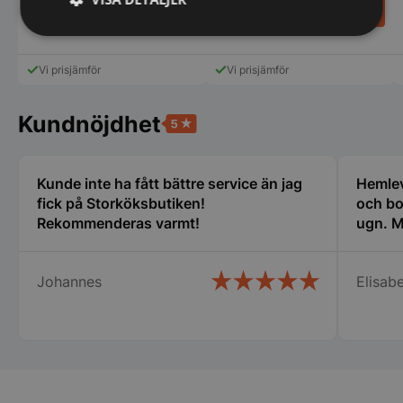
6.898,00
SEK
8.750,00
SEK
8.118,00
SEK
Strikt
Prestanda
Inriktning
nödvändigt
Vi prisjämför
Vi prisjämför
Kundnöjdhet
Funktioner
Oklassificerade
Kunde inte ha fått bättre service än jag
Hemlev
fick på Storköksbutiken!
och bo
Rekommenderas varmt!
ugn. M
Strikt nödvändigt
Prestanda
Inriktning
Funktioner
Oklassificerade
Johannes
Elisabe
Strikt nödvändiga kakor tillåter
kärnwebbplatsfunktioner som användarinloggning
och kontohantering. Webbplatsen kan inte
användas ordentligt utan strikt nödvändiga cookies.
Namn
Leverantör
/
Do