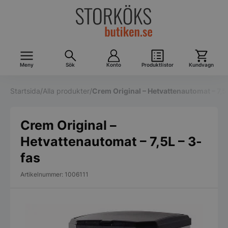
Meny
Sök
Konto
Produktlistor
Kundvagn
Startsida
/
Alla produkter
/
Crem Original – Hetvattenautomat – 7,5
Crem Original –
Hetvattenautomat – 7,5L – 3-
fas
Artikelnummer: 1006111