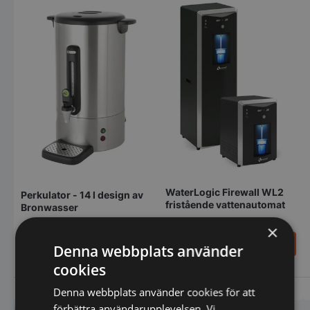
WaterLogic Firewall WL2
Perkulator - 14 l design av
fristående vattenautomat
Bronwasser
×
1.361,00
SEK
10.698,00
SEK
Denna webbplats använder
1.601,00
SEK
Den
cookies
här
produk
Vi prisjämför
Vi prisjämför
Denna webbplats använder cookies för att
har
förbättra användarupplevelsen. Vi