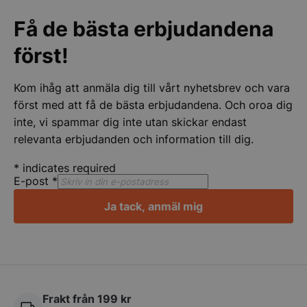
VISITOR_PRIVACY_METADATA
YouTube
.youtube.com
Få de bästa erbjudandena
först!
Kom ihåg att anmäla dig till vårt nyhetsbrev och vara
först med att få de bästa erbjudandena. Och oroa dig
inte, vi spammar dig inte utan skickar endast
relevanta erbjudanden och information till dig.
*
indicates required
pys_session_limit
.storkoksbutiken
Google
E-post
*
Privacy Policy
Ja tack, anmäl mig
Frakt från 199 kr