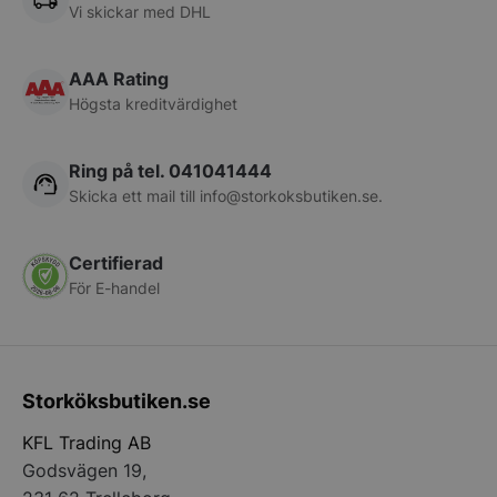
Vi skickar med DHL
CookieScriptConsent
CookieScript
storkoksbutiken
AAA Rating
Högsta kreditvärdighet
Ring på tel. 041041444
Skicka ett mail till
info@storkoksbutiken.se
.
PHPSESSID
PHP.net
storkoksbutiken
Certifierad
För E-handel
Storköksbutiken.se
KFL Trading AB
Godsvägen 19,