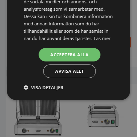
de sociala medier och annons- och
Fritös 8 liter - Profi Line
analysföretag som vi samarbetar med.
Dessa kan i sin tur kombinera information
med annan information som du har
tillhandahållit eller som de har samlat in
när du har använt deras tjänster.
Läs mer
3.349,00
SEK
16.798,00
SEK
3.940,00
SEK
Den
ACCEPTERA ALLA
här
produk
Vi prisjämför
Vi prisjämför
har
Liknande produkter
AVVISA ALLT
flera
variant
De
VISA DETALJER
olika
alterna
kan
Strikt
Prestanda
Inriktning
väljas
nödvändigt
på
produk
Funktioner
Oklassificerade