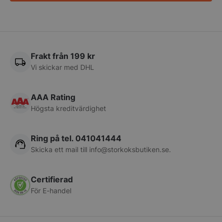
PHPSESSID
PHP.net
storkoksbutiken
Frakt från 199 kr
Vi skickar med DHL
AAA Rating
Högsta kreditvärdighet
Ring på tel. 041041444
Skicka ett mail till
info@storkoksbutiken.se
.
pys_start_session
.storkoksbutiken
Certifierad
För E-handel