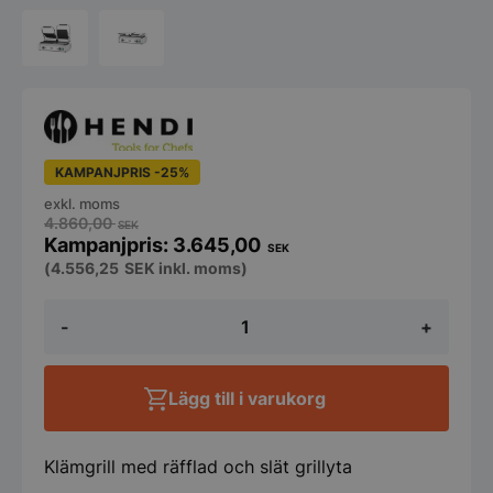
KAMPANJPRIS -25%
exkl. moms
4.860,00
SEK
3.645,00
SEK
(
4.556,25
SEK
inkl. moms)
Klämgrill
-
+
dubbel
-
med
räfflad
Lägg till i varukorg
och
slät
del
mängd
Klämgrill med räfflad och slät grillyta