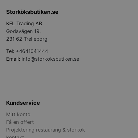
Storköksbutiken.se
__lc_cid
On Direct Busin
KFL Trading AB
Services Limite
.accounts.livech
Godsvägen 19,
231 62 Trelleborg
__lc_cst
On Direct Busin
Services Limite
Tel:
+4641041444
.accounts.livech
Email:
info@storkoksbutiken.se
wp_woocommerce_session_[abcdef0123456789]
storkoksbutiken
{32}
woocommerce_cart_hash
Automattic Inc
storkoksbutiken
Kundservice
woocommerce_items_in_cart
Automattic Inc
Mitt konto
storkoksbutiken
Få en offert
Projektering restaurang & storkök
Kontakt