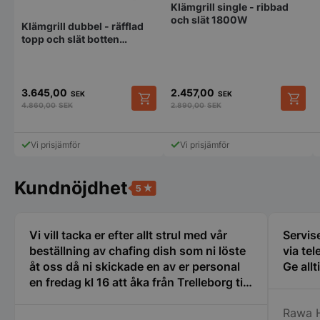
Klämgrill single - ribbad
och slät 1800W
Klämgrill dubbel - räfflad
topp och slät botten
3600W
Strikt nödvändigt
Prestanda
Inriktning
3.645,00
2.457,00
SEK
SEK
Funktioner
Oklassificerade
4.860,00
SEK
2.890,00
SEK
Strikt nödvändiga kakor tillåter
kärnwebbplatsfunktioner som användarinloggning
Vi prisjämför
Vi prisjämför
och kontohantering. Webbplatsen kan inte
användas ordentligt utan strikt nödvändiga cookies.
Kundnöjdhet
Namn
Leverantör
/
Do
VISITOR_PRIVACY_METADATA
YouTube
.youtube.com
Vi vill tacka er efter allt strul med vår
Servise
beställning av chafing dish som ni löste
via tel
åt oss då ni skickade en av er personal
Ge allt
en fredag kl 16 att åka från Trelleborg till
oss i Nyköping som jag inte tror att
Rawa 
många företag gör stor eloge för det så