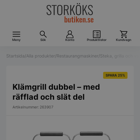
Meny
Sök
Konto
Produktlistor
Kundvagn
Startsida
/
Alla produkter
/
Restaurangmaskiner
/
Steka, grilla och v
SPARA 25%
Klämgrill dubbel – med
räfflad och slät del
Artikelnummer: 263907