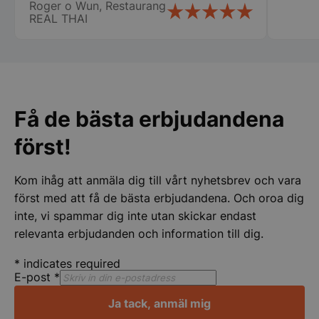
Roger o Wun, Restaurang
vi fick våra chafing dish och räddade vår
REAL THAI
stora catering idag lördag. Vi vill
speciellt tacka Therese, Samt er
chaufför som jag tyvärr inte kommer
pys_session_limit
.storkoksbutiken
Google
ihåg namnet på. Vi kommer att fortsätta
Privacy Policy
att handla av er Än en gång stort tack
för er hjälpen
Få de bästa erbjudandena
först!
Kom ihåg att anmäla dig till vårt nyhetsbrev och vara
först med att få de bästa erbjudandena. Och oroa dig
inte, vi spammar dig inte utan skickar endast
CookieScriptConsent
CookieScript
relevanta erbjudanden och information till dig.
storkoksbutiken
*
indicates required
E-post
*
Ja tack, anmäl mig