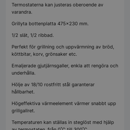
Termostaterna kan justeras oberoende av
varandra.
Grillyta bottenplatta 475x230 mm.
1/2 slät, 1/2 ribbad.
Perfekt för grillning och uppvärmning av bröd,
köttbitar, korv, grönsaker etc.
Emaljerade gjutjärnsgaller, enkla att rengöra och
underhålla.
Hölje av 18/10 rostfritt stål garanterar
hållbarhet.
Högeffektiva värmeelement värmer snabbt upp
grillgallret.
Temperaturen kan ställas in steglöst med hjälp
av termostaten, från 0˚C till 300˚C.