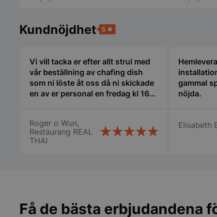
Kundnöjdhet
pys_start_session
Vi vill tacka er efter allt strul med
Hemlevera
vår beställning av chafing dish
installati
som ni löste åt oss då ni skickade
gammal sp
en av er personal en fredag kl 16
nöjda.
__lc_cid
att åka från Trelleborg till oss i
Nyköping som jag inte tror att
Roger o Wun,
Elisabeth 
många företag gör stor eloge för
__lc_cst
Restaurang REAL
det så vi fick våra chafing dish och
THAI
räddade vår stora catering idag
wp_woocommerce_s
lördag. Vi vill speciellt tacka
{32}
Therese, Samt er chaufför som jag
woocommerce_cart
tyvärr inte kommer ihåg namnet
på. Vi kommer att fortsätta att
handla av er Än en gång stort tack
woocommerce_item
Få de bästa erbjudandena fö
för er hjälpen