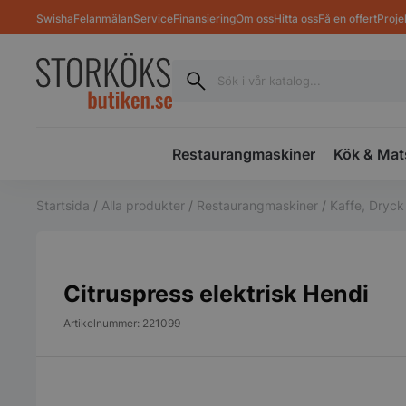
Swisha
Felanmälan
Service
Finansiering
Om oss
Hitta oss
Få en offert
Proje
Restaurangmaskiner
Kök & Mat
Startsida
/
Alla produkter
/
Restaurangmaskiner
/
Kaffe, Dryck
Citruspress elektrisk Hendi
Artikelnummer: 221099