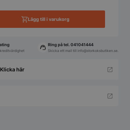
Lägg till i varukorg
ating
Ring på tel. 041041444
kreditvärdighet
Skicka ett mail till
info@storkoksbutiken.se
.
Klicka här