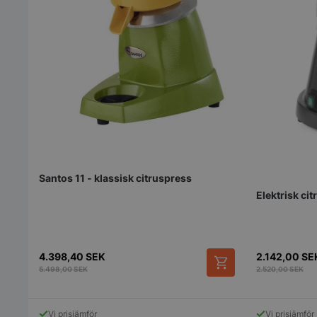
pys_session_limit
Santos 11 - klassisk citruspress
CookieScriptConse
Elektrisk ci
PHPSESSID
4.398,40
SEK
2.142,00
SE
5.498,00
SEK
2.520,00
SEK
Vi prisjämför
Vi prisjämför