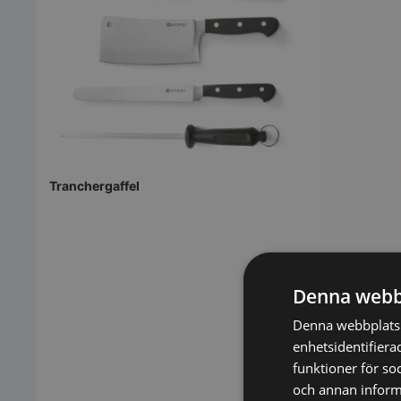
Tranchergaffel
Denna webb
Denna webbplats 
enhetsidentifiera
funktioner för so
och annan informa