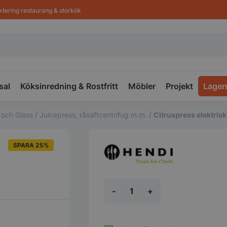
ktering restaurang & storkök
sal
Köksinredning & Rostfritt
Möbler
Projekt
Lager
 och Glass
/
Juicepress, råsaftcentrifug m.m.
/
Citruspress elektris
SPARA 25%
Citruspress
-
+
elektrisk
Hendi
mängd