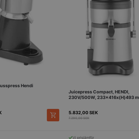
med webbplats
uppgifter om
samtycke om 
sekretesspoli
inställningar, 
att deras pref
framtida sess
.storkoksbutiken.se
59
Denna cookie 
Google Privacy Policy
minuter
begränsa hur
54
användare kan
sekunder
serverfunktio
tidsperiod, som
förbättra web
och förhindra
tjänster.
nt
2
Denna cookie
CookieScript
månader
Cookie-Script
storkoksbutiken.se
trusspress Hendi
4 veckor
komma ihåg p
besökarens co
Juicepress Compact, HENDI,
nödvändigt at
230V/500W, 233x416x(H)493 
cookiebanner 
Session
Cookie gener
PHP.net
K
5.832,00
SEK
applikationer
storkoksbutiken.se
språket. Detta
7.290,00
SEK
identifierare
underhålla var
användarsessi
normalt ett s
Vi prisjämför