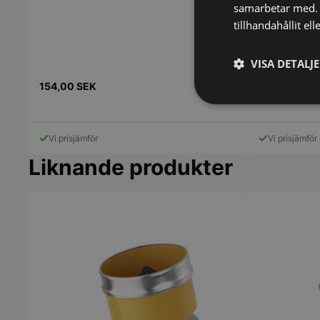
samarbetar med. 
tillhandahållit el
Citruspress
VISA DETALJ
864,00
SEK
154,00
SEK
1.016,00
SEK
Strikt
nödvändigt
Vi prisjämför
Vi prisjämför
Liknande produkter
Strikt nödvändiga ka
användas ordentligt 
Namn
VISITOR_PRIVACY_