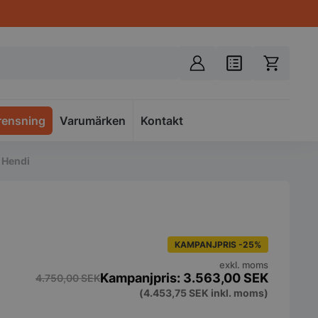
rensning
Varumärken
Spacer
Kontakt
k Hendi
KAMPANJPRIS -25%
exkl. moms
3.563,00
SEK
4.750,00
SEK
(
4.453,75
SEK
inkl. moms)