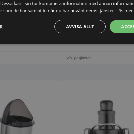
Dessa kan i sin tur kombinera information med annan informati
ler som de har samlat in när du har använt deras tjänster.
Läs mer
 manuell Hendi
ER
AVVISA ALLT
ACCE
273,00
SEK
303,00
SEK
Prestanda
Inriktning
Funktioner
Vi prisjämför
Strikt nödvändigt
Prestanda
Inriktning
Funktioner
Oklassificerade
kor tillåter kärnwebbplatsfunktioner som användarinloggning och kontohantering. We
utan strikt nödvändiga cookies.
Leverantör
/
Domän
Utgång
Beskrivning
METADATA
5
Denna cookie 
YouTube
månader
lagra använd
.youtube.com
4 veckor
sekretessval f