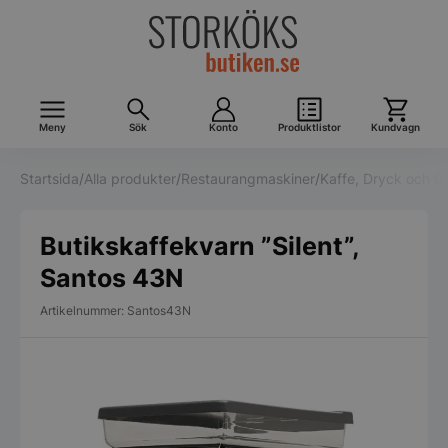
Meny
Sök
Konto
Produktlistor
Kundvagn
Startsida
/
Alla produkter
/
Restaurangmaskiner
/
Kaffe, Dryck och G
Butikskaffekvarn ”Silent”,
Santos 43N
Artikelnummer: Santos43N