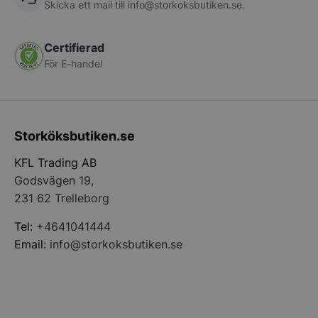
Skicka ett mail till
info@storkoksbutiken.se
.
Services Limite
.accounts.livech
wp_woocommerce_session_[abcdef0123456789]
storkoksbutiken
Certifierad
{32}
För E-handel
woocommerce_cart_hash
Automattic Inc
storkoksbutiken
Storköksbutiken.se
woocommerce_items_in_cart
Automattic Inc
KFL Trading AB
storkoksbutiken
Godsvägen 19,
231 62 Trelleborg
woocommerce_recently_viewed
Automattic Inc
Tel:
+4641041444
storkoksbutiken
Email:
info@storkoksbutiken.se
Namn
Levera
Leverantör
/
Namn
Utgång
Beskrivni
__telemetric.v
.storko
Leverantör
Domän
/