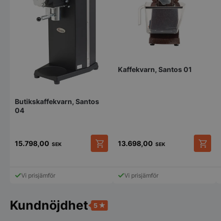
Strikt nödvändiga kakor tillåter
kärnwebbplatsfunktioner som användarinloggning
och kontohantering. Webbplatsen kan inte
användas ordentligt utan strikt nödvändiga cookies.
Namn
Leverantör
/
Do
Kaffekvarn, Santos 01
VISITOR_PRIVACY_METADATA
YouTube
.youtube.com
Butikskaffekvarn, Santos
04
15.798,00
13.698,00
SEK
SEK
Vi prisjämför
Vi prisjämför
pys_session_limit
.storkoksbutiken
Google
Kundnöjdhet
Privacy Policy