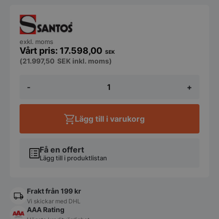
exkl. moms
17.598,00
SEK
(
21.997,50
SEK
inkl. moms)
Butikskaffekvarn
-
+
"Silent",
Santos
43N
mängd
Lägg till i varukorg
Få en offert
Lägg till i produktlistan
Frakt från 199 kr
Vi skickar med DHL
AAA Rating