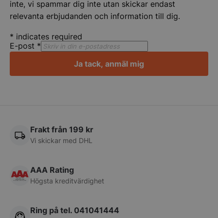
inte, vi spammar dig inte utan skickar endast
relevanta erbjudanden och information till dig.
*
indicates required
E-post
*
Ja tack, anmäl mig
pys_start_session
.storkoksbutiken
Frakt från 199 kr
Vi skickar med DHL
AAA Rating
__lc_cid
On Direct Busin
Högsta kreditvärdighet
Services Limite
.accounts.livech
Ring på tel. 041041444
__lc_cst
On Direct Busin