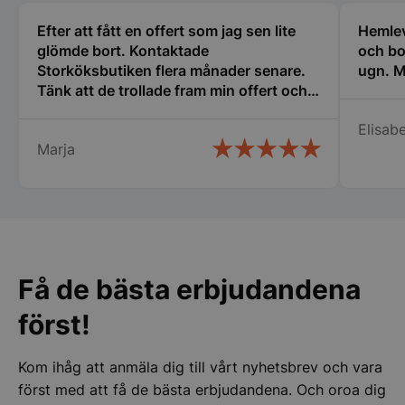
Efter att fått en offert som jag sen lite
Hemlev
glömde bort. Kontaktade
och bo
Storköksbutiken flera månader senare.
ugn. M
Tänk att de trollade fram min offert och
den gällde fortfarande. Det kallar jag
Elisabe
service. Snabb leverans och ett trevligt
Marja
bemötande. Man lägger kunden i
CookieScriptConsent
CookieScript
storkoksbutiken
centrum och inget är omöjligt.
Rekommenderar varmt detta företag.
Få de bästa erbjudandena
PHPSESSID
PHP.net
först!
storkoksbutiken
Kom ihåg att anmäla dig till vårt nyhetsbrev och vara
först med att få de bästa erbjudandena. Och oroa dig