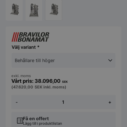
variant
exkl. moms
38.096,00
SEK
(
47.620,00
SEK
inkl. moms)
Bryggare
-
+
B10
HW
L/R
Bravilor
Få en offert
Bonamat
Lägg till i produktlistan