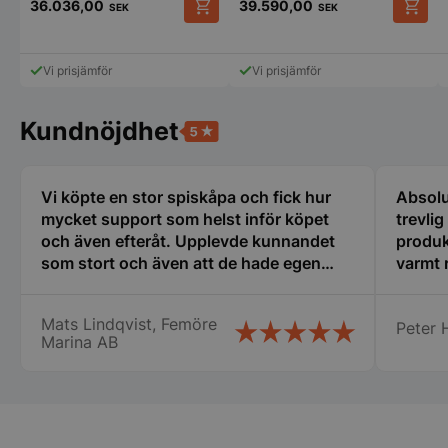
36.036,00
39.590,00
SEK
SEK
.youtube.com
Den
här
produkten
Vi prisjämför
Vi prisjämför
har
flera
varianter.
Kundnöjdhet
De
olika
alternativen
kan
Vi köpte en stor spiskåpa och fick hur
Absolu
väljas
mycket support som helst inför köpet
trevli
på
och även efteråt. Upplevde kunnandet
produk
produktsidan
pys_session_limit
.storkoksbutiken
Google
som stort och även att de hade egen
varmt
Privacy Policy
erfarenhet av restaurangbranschen som
var till stor hjälp för mig som är relativt
Mats Lindqvist, Femöre
Peter H
ny i detta. Tänker att detta företag får bli
Marina AB
min nya huvudleverantör framöver när
det blir dags för nya inköp! Mats
Lindqvist Femöre Marina AB