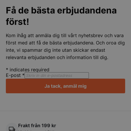
Få de bästa erbjudandena
CookieScriptConsent
CookieScript
storkoksbutiken
först!
Kom ihåg att anmäla dig till vårt nyhetsbrev och vara
först med att få de bästa erbjudandena. Och oroa dig
inte, vi spammar dig inte utan skickar endast
relevanta erbjudanden och information till dig.
PHPSESSID
PHP.net
storkoksbutiken
*
indicates required
E-post
*
Ja tack, anmäl mig
Frakt från 199 kr