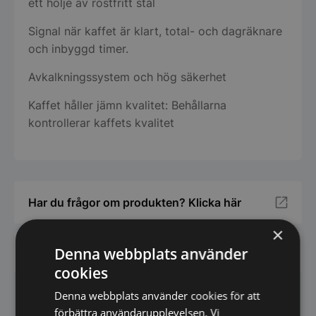
ett hölje av rostfritt stål
Signal när kaffet är klart, total- och dagräknare
och inbyggd timer.
Avkalkningssystem och hög säkerhet
Kaffet håller jämn kvalitet: Behållarna
kontrollerar kaffets kvalitet
Har du frågor om produkten? Klicka här
×
Denna webbplats använder
Vi prisjämför - Klicka här
cookies
Denna webbplats använder cookies för att
Andra köpte även
förbättra användarupplevelsen. Vi