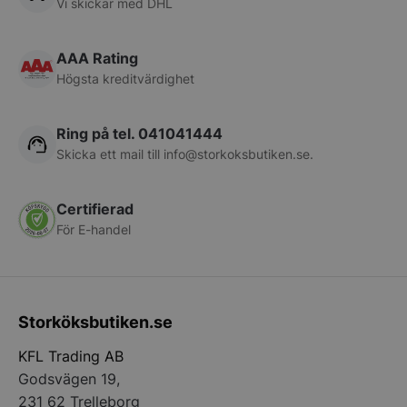
Vi skickar med DHL
pys_start_session
.storkoksbutiken
AAA Rating
Högsta kreditvärdighet
Ring på tel. 041041444
Skicka ett mail till
info@storkoksbutiken.se
.
__lc_cid
On Direct Busin
Certifierad
Services Limite
För E-handel
.accounts.livech
__lc_cst
On Direct Busin
Services Limite
.accounts.livech
Storköksbutiken.se
wp_woocommerce_session_[abcdef0123456789]
storkoksbutiken
{32}
KFL Trading AB
Godsvägen 19,
woocommerce_cart_hash
231 62 Trelleborg
Automattic Inc