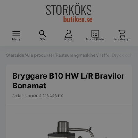
Meny
Sök
Konto
Produktlistor
Kundvagn
Startsida
/
Alla produkter
/
Restaurangmaskiner
/
Kaffe, Dryck och G
Bryggare B10 HW L/R Bravilor
Bonamat
Artikelnummer: 4.216.346.110