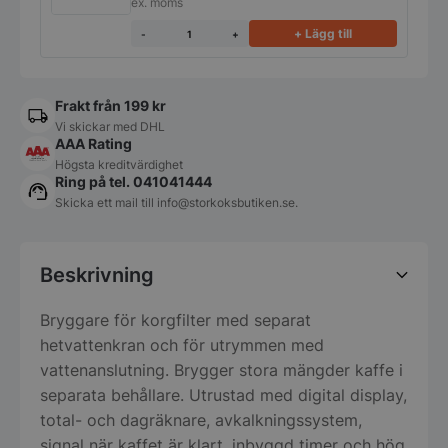
ex. moms
+ Lägg till
-
+
Frakt från 199 kr
Vi skickar med DHL
AAA Rating
Högsta kreditvärdighet
Ring på tel. 041041444
Skicka ett mail till
info@storkoksbutiken.se
.
Beskrivning
Bryggare för korgfilter med separat
hetvattenkran och för utrymmen med
vattenanslutning. Brygger stora mängder kaffe i
separata behållare. Utrustad med digital display,
total- och dagräknare, avkalkningssystem,
signal när kaffet är klart, inbyggd timer och hög