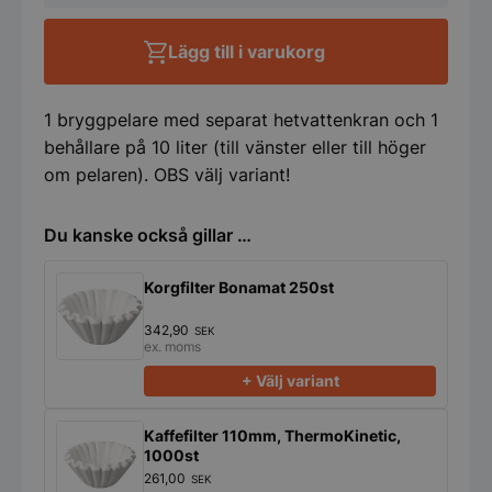
mängd
Lägg till i varukorg
1 bryggpelare med separat hetvattenkran och 1
behållare på 10 liter (till vänster eller till höger
om pelaren). OBS välj variant!
Du kanske också gillar …
Korgfilter Bonamat 250st
342,90
SEK
ex. moms
+ Välj variant
Kaffefilter 110mm, ThermoKinetic,
1000st
261,00
SEK