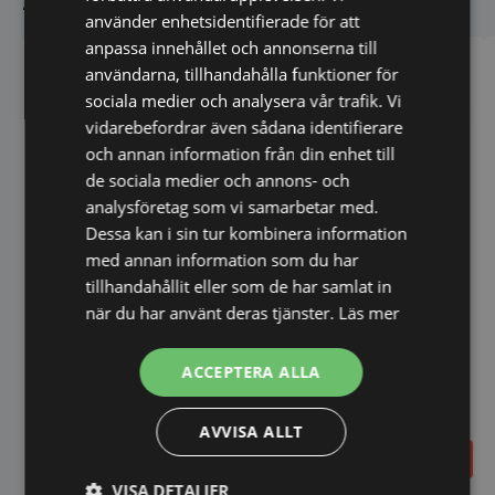
använder enhetsidentifierade för att
anpassa innehållet och annonserna till
användarna, tillhandahålla funktioner för
sociala medier och analysera vår trafik. Vi
vidarebefordrar även sådana identifierare
och annan information från din enhet till
de sociala medier och annons- och
analysföretag som vi samarbetar med.
Kakmonter 160L
Dessa kan i sin tur kombinera information
med annan information som du har
tillhandahållit eller som de har samlat in
när du har använt deras tjänster.
Läs mer
ACCEPTERA ALLA
Varimixer 20/12 l
standardvisp med trådar i
AVVISA ALLT
rostfritt stål
9.705,00
SEK
2.121,00
SEK
12.940,00
SEK
VISA DETALJER