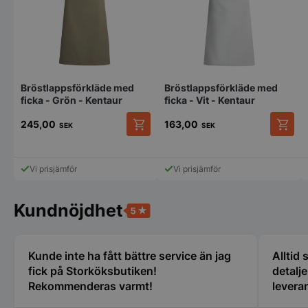
Bröstlappsförkläde med
Bröstlappsförkläde med
Strikt nödvändigt
Prestanda
Inriktning
ficka - Grön - Kentaur
ficka - Vit - Kentaur
Funktioner
Oklassificerade
245,00
163,00
SEK
SEK
Strikt nödvändiga kakor tillåter
kärnwebbplatsfunktioner som användarinloggning
och kontohantering. Webbplatsen kan inte
Vi prisjämför
Vi prisjämför
användas ordentligt utan strikt nödvändiga cookies.
Namn
Leverantör
/
Do
Kundnöjdhet
VISITOR_PRIVACY_METADATA
YouTube
.youtube.com
Kunde inte ha fått bättre service än jag
Alltid
fick på Storköksbutiken!
detalj
Rekommenderas varmt!
leveran