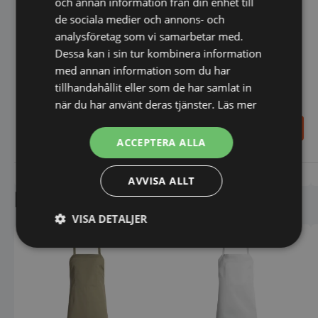
och annan information från din enhet till
de sociala medier och annons- och
Stekspade med trähandtag
150x110xL305 från Hendi
analysföretag som vi samarbetar med.
Dessa kan i sin tur kombinera information
med annan information som du har
tillhandahållit eller som de har samlat in
RAW Bröstlappsförkläde -
när du har använt deras tjänster.
Läs mer
Marinblå - Kentaur
124,00
487,00
SEK
SEK
ACCEPTERA ALLA
Vi prisjämför
Vi prisjämför
AVVISA ALLT
Liknande produkter
VISA DETALJER
Strikt
Prestanda
Inriktning
nödvändigt
Funktioner
Oklassificerade