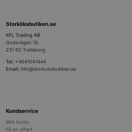
Storköksbutiken.se
__lc_cid
On Direct Busin
Services Limite
KFL Trading AB
.accounts.livech
Godsvägen 19,
__lc_cst
On Direct Busin
231 62 Trelleborg
Services Limite
.accounts.livech
Tel:
+4641041444
Email:
info@storkoksbutiken.se
wp_woocommerce_session_[abcdef0123456789]
storkoksbutiken
{32}
woocommerce_cart_hash
Automattic Inc
storkoksbutiken
Kundservice
woocommerce_items_in_cart
Automattic Inc
storkoksbutiken
Mitt konto
Få en offert