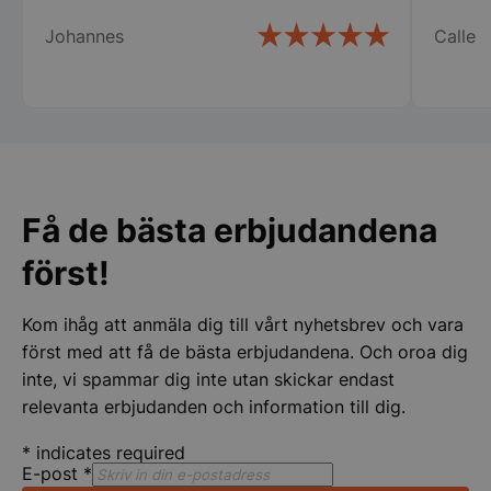
Johannes
Calle
pys_session_limit
.storkoksbutiken
Google
Privacy Policy
Få de bästa erbjudandena
först!
Kom ihåg att anmäla dig till vårt nyhetsbrev och vara
först med att få de bästa erbjudandena. Och oroa dig
CookieScriptConsent
CookieScript
inte, vi spammar dig inte utan skickar endast
storkoksbutiken
relevanta erbjudanden och information till dig.
*
indicates required
E-post
*