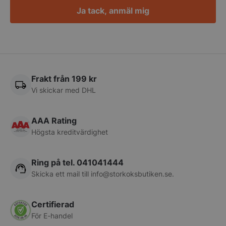
Ja tack, anmäl mig
PHPSESSID
PHP.net
storkoksbutiken
Frakt från 199 kr
Vi skickar med DHL
AAA Rating
Högsta kreditvärdighet
Ring på tel. 041041444
Skicka ett mail till
info@storkoksbutiken.se
.
pys_start_session
.storkoksbutiken
Certifierad
För E-handel