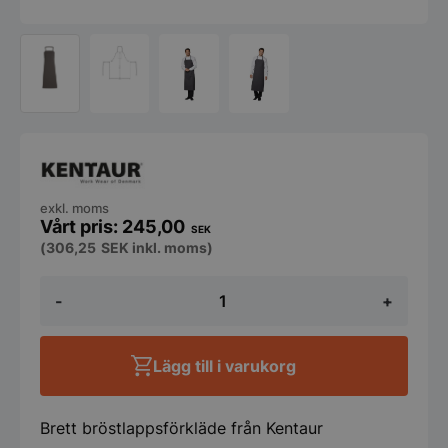
exkl. moms
245,00
SEK
(
306,25
SEK
inkl. moms)
Bröstlappsförkläde
-
+
med
ficka
-
Grå
Lägg till i varukorg
-
Kentaur
mängd
Brett bröstlappsförkläde från Kentaur