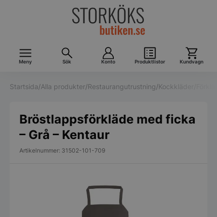
Meny
Sök
Konto
Produktlistor
Kundvagn
Startsida
/
Alla produkter
/
Restaurangutrustning
/
Kockkläder
/
Förklä
Bröstlappsförkläde med ficka
– Grå – Kentaur
Artikelnummer: 31502-101-709