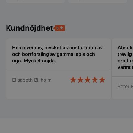
har
har
flera
flera
varianter
varianter.
De
De
olika
PHPSESSID
PHP.net
olika
Kundnöjdhet
alternat
storkoksbutiken
alternativen
kan
kan
väljas
väljas
på
på
Hemleverans, mycket bra installation av
Absolu
produkt
produktsidan
och bortforsling av gammal spis och
trevli
ugn. Mycket nöjda.
produk
varmt
Elisabeth Billholm
Peter H
pys_start_session
.storkoksbutiken