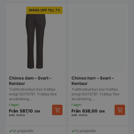
SPARA UPP TILL 7%
Chinos dam – Svart –
Chinos herr – Svart –
Kentaur
Kentaur
Tvättinstruktion Kan tvättas
Tvättinstruktion Kan tvättas
enligt ISO15797. Tvättas före
enligt ISO15797. Tvättas före
användning.…
användning.…
Från
587,10
Från
638,00
SEK
SEK
exkl. moms
exkl. moms
Den
Den
här
här
produkten
produkt
Vi prisjämför
Vi prisjämför
har
har