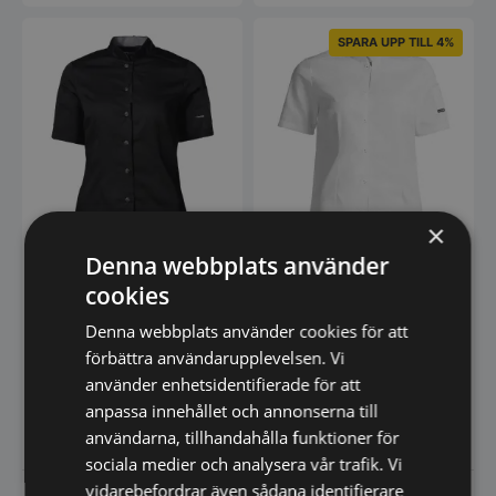
flera
flera
varianter.
varianter
SPARA UPP TILL 4%
De
De
olika
olika
alternativen
alternat
kan
kan
väljas
väljas
på
på
produktsidan
produkt
×
Denna webbplats använder
cookies
Kock-/serviceskjorta dam
Kock-/serviceskjorta dam
kort ärm – Svart – Kentaur
kort ärm – Vit – Kentaur
Denna webbplats använder cookies för att
Tvättinstruktion Kan tvättas
Tvättinstruktion Kan tvättas
enligt ISO15797. Tvättas före
enligt ISO15797. Tvättas före
förbättra användarupplevelsen. Vi
användning.…
användning.…
använder enhetsidentifierade för att
anpassa innehållet och annonserna till
Från
601,00
Från
503,06
SEK
SEK
exkl. moms
exkl. moms
användarna, tillhandahålla funktioner för
Den
Den
här
här
sociala medier och analysera vår trafik. Vi
produkten
produkt
vidarebefordrar även sådana identifierare
Vi prisjämför
Vi prisjämför