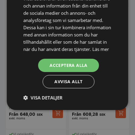
har
har
och annan information från din enhet till
flera
flera
varianter.
varianter
de sociala medier och annons- och
SPARA UPP TILL 6%
De
De
analysföretag som vi samarbetar med.
olika
olika
Dessa kan i sin tur kombinera information
alternativen
alternat
kan
kan
med annan information som du har
väljas
väljas
tillhandahållit eller som de har samlat in
på
på
när du har använt deras tjänster.
Läs mer
produktsidan
produkt
ACCEPTERA ALLA
Kock-/serviceskjorta
Kock-/serviceskjorta
AVVISA ALLT
denim kort ärm –
denim kort ärm – Dark
Chambray grå – Kentaur
ocean/denim – Kentaur
Tvättinstruktion Kan tvättas
Tvättinstruktion Kan tvättas
VISA DETALJER
enligt ISO15797. Tvättas före
enligt ISO15797. Tvättas före
användning.…
användning.…
Strikt
Prestanda
Inriktning
Från
648,00
Från
608,28
nödvändigt
SEK
SEK
exkl. moms
exkl. moms
Den
Den
här
här
produkten
produkt
Vi prisjämför
Vi prisjämför