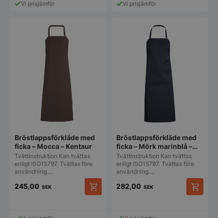
Vi prisjämför
Vi prisjämför
Bröstlappsförkläde med
Bröstlappsförkläde med
ficka – Mocca – Kentaur
ficka – Mörk marinblå –
Kentaur
Tvättinstruktion Kan tvättas
Tvättinstruktion Kan tvättas
enligt ISO15797. Tvättas före
enligt ISO15797. Tvättas före
användning.…
användning.…
245,00
282,00
SEK
SEK