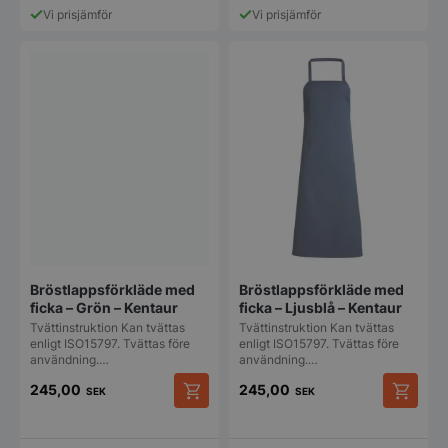
produkten
Vi prisjämför
Vi prisjämför
har
flera
varianter.
De
olika
alternativen
kan
väljas
på
produktsidan
Bröstlappsförkläde med
Bröstlappsförkläde med
ficka – Grön – Kentaur
ficka – Ljusblå – Kentaur
Tvättinstruktion Kan tvättas
Tvättinstruktion Kan tvättas
enligt ISO15797. Tvättas före
enligt ISO15797. Tvättas före
användning.…
användning.…
245,00
245,00
SEK
SEK