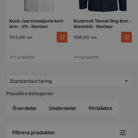
Kock-/serviceskjorta kort
Kockrock Tencel lång ärm -
ärm - Vit - Kentaur
Marinblå - Kentaur
503,06
596,00
SEK
SEK
Den
Den
här
här
produkten
produk
Vi prisjämför
Vi prisjämför
har
har
flera
flera
varianter.
variant
De
De
olika
olika
alternativen
alterna
Populära kategorier
kan
kan
väljas
väljas
på
på
Överdelar
Underdelar
Förkläden
produktsidan
produk
Filtrera produkter