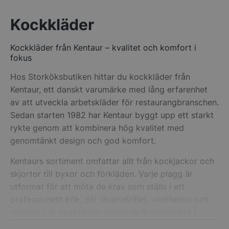
Kockkläder
Kockkläder från Kentaur – kvalitet och komfort i
__lc_cid
On Direct Busin
fokus
Services Limite
.accounts.livech
Hos Storköksbutiken hittar du kockkläder från
Kentaur, ett danskt varumärke med lång erfarenhet
__lc_cst
On Direct Busin
Services Limite
av att utveckla arbetskläder för restaurangbranschen.
.accounts.livech
Sedan starten 1982 har Kentaur byggt upp ett starkt
rykte genom att kombinera hög kvalitet med
wp_woocommerce_session_[abcdef0123456789]
storkoksbutiken
{32}
genomtänkt design och god komfort.
Kentaurs sortiment omfattar allt från kockjackor och
woocommerce_cart_hash
Automattic Inc
storkoksbutiken
skjortor till byxor och förkläden. Varje plagg är
utformat för att möta de krav som ställs i ett
professionellt kök, där rörelsefrihet, ventilation och
woocommerce_items_in_cart
Automattic Inc
slitstyrka är avgörande. Kläderna är tillverkade i
storkoksbutiken
material som tål daglig användning och frekvent