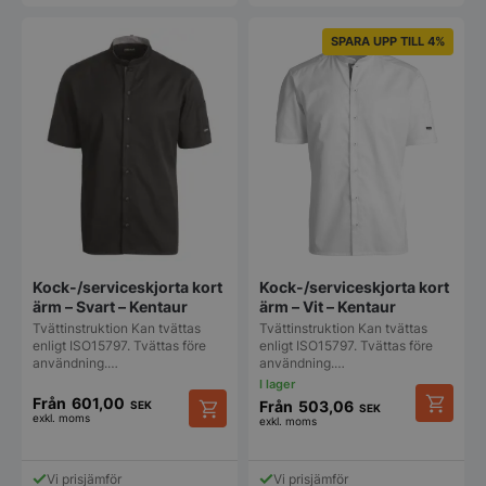
har
har
flera
flera
varianter.
varianter
SPARA UPP TILL 4%
De
De
olika
olika
alternativen
alternat
kan
kan
väljas
väljas
pys_session_limit
.storkoksbutiken
Google
på
på
Privacy Policy
produktsidan
produkt
Kock-/serviceskjorta kort
Kock-/serviceskjorta kort
ärm – Svart – Kentaur
ärm – Vit – Kentaur
Tvättinstruktion Kan tvättas
Tvättinstruktion Kan tvättas
enligt ISO15797. Tvättas före
enligt ISO15797. Tvättas före
användning.…
användning.…
CookieScriptConsent
CookieScript
storkoksbutiken
Från
601,00
Från
503,06
SEK
SEK
exkl. moms
exkl. moms
Den
Den
här
här
produkt
produkten
Vi prisjämför
Vi prisjämför