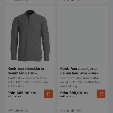
har
har
Funktioner
Oklassificerade
flera
flera
varianter.
varianter
De
De
olika
olika
alternativen
alternat
kan
kan
väljas
väljas
på
på
Strikt nödvändigt
Prestanda
Inriktning
produktsidan
produkt
Funktioner
Oklassificerade
Strikt nödvändiga kakor tillåter
kärnwebbplatsfunktioner som användarinloggning
och kontohantering. Webbplatsen kan inte
användas ordentligt utan strikt nödvändiga cookies.
Kock-/serviceskjorta
Kock-/serviceskjorta
denim lång ärm –
denim lång ärm – Dark
Namn
Leverantör
/
Do
Chambray grå – Kentaur
ocean/denim – Kentaur
Tvättinstruktion Kan tvättas
Tvättinstruktion Kan tvättas
VISITOR_PRIVACY_METADATA
enligt ISO15797. Tvättas före
enligt ISO15797. Tvättas före
YouTube
.youtube.com
användning.…
användning.…
Från
685,00
Från
685,00
SEK
SEK
exkl. moms
exkl. moms
Den
Den
här
här
produkten
produkt
Vi prisjämför
Vi prisjämför