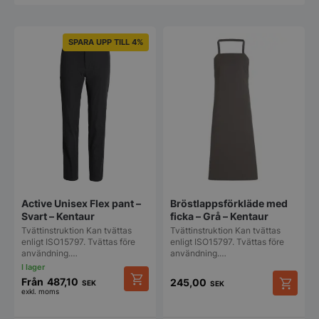
SPARA UPP TILL 4%
Bröstlappsförkläde med
Active Unisex Flex pant –
ficka – Grå – Kentaur
Svart – Kentaur
Tvättinstruktion Kan tvättas
Tvättinstruktion Kan tvättas
enligt ISO15797. Tvättas före
enligt ISO15797. Tvättas före
användning.…
användning.…
Från
487,10
245,00
SEK
SEK
exkl. moms
Den
här