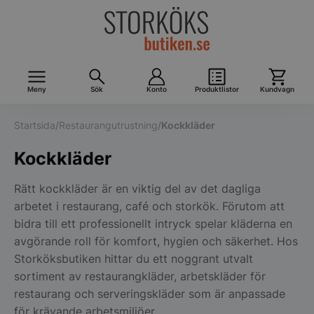
Meny
Sök
Konto
Produktlistor
Kundvagn
Startsida
/
Restaurangutrustning
/
Kockkläder
Kockkläder
Rätt kockkläder är en viktig del av det dagliga
arbetet i restaurang, café och storkök. Förutom att
bidra till ett professionellt intryck spelar kläderna en
avgörande roll för komfort, hygien och säkerhet. Hos
Storköksbutiken hittar du ett noggrant utvalt
sortiment av restaurangkläder, arbetskläder för
restaurang och serveringskläder som är anpassade
för krävande arbetsmiljöer.