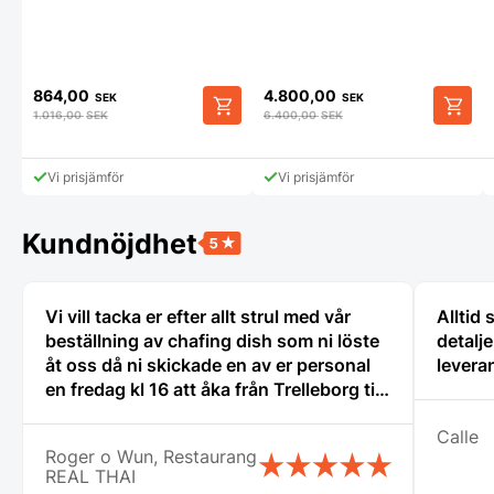
864,00
4.800,00
SEK
SEK
1.016,00
SEK
6.400,00
SEK
Vi prisjämför
Vi prisjämför
Kundnöjdhet
Vi vill tacka er efter allt strul med vår
Alltid
beställning av chafing dish som ni löste
detalj
åt oss då ni skickade en av er personal
leveran
en fredag kl 16 att åka från Trelleborg till
oss i Nyköping som jag inte tror att
Calle
många företag gör stor eloge för det så
Roger o Wun, Restaurang
vi fick våra chafing dish och räddade vår
REAL THAI
stora catering idag lördag. Vi vill