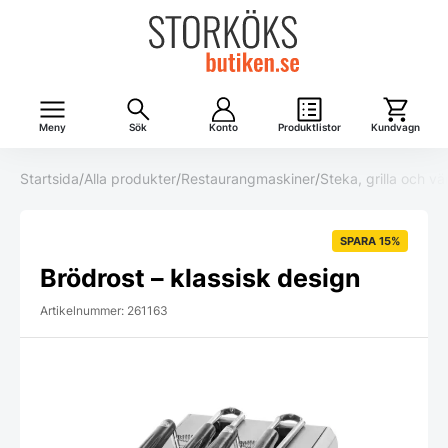
Meny
Sök
Konto
Produktlistor
Kundvagn
Startsida
/
Alla produkter
/
Restaurangmaskiner
/
Steka, grilla och v
SPARA 15%
Brödrost – klassisk design
Artikelnummer: 261163