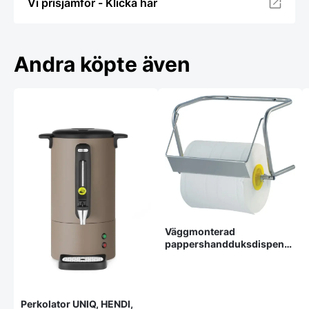
Vi prisjämför - Klicka här
Andra köpte även
Väggmonterad
pappershandduksdispenser,
HENDI, 395x290x(H)260
mm
Perkolator UNIQ, HENDI,