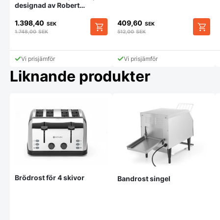
designad av Robert
Bronwasser, 7 l, taupe,
1.398,40
409,60
220-240V/1050W,
SEK
SEK
307x330x(H)450 mm
1.748,00
SEK
512,00
SEK
Vi prisjämför
Vi prisjämför
Liknande produkter
Brödrost för 4 skivor
Bandrost singel