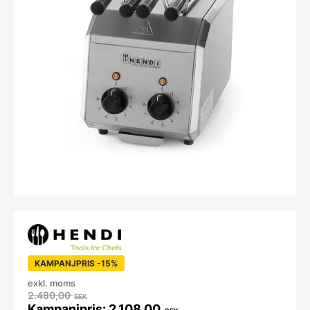
KAMPANJPRIS -15%
exkl. moms
2.480,00
SEK
2.108,00