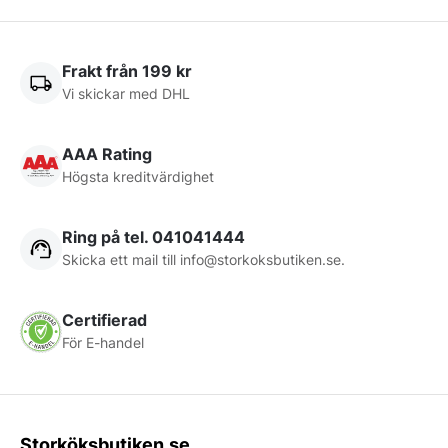
Frakt från 199 kr
Vi skickar med DHL
AAA Rating
Högsta kreditvärdighet
Ring på tel. 041041444
Skicka ett mail till
info@storkoksbutiken.se
.
Certifierad
För E-handel
Storköksbutiken.se