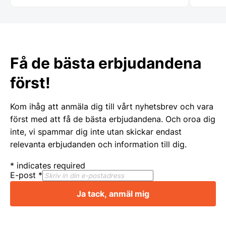
speciellt tacka Therese, Samt er
chaufför som jag tyvärr inte kommer
ihåg namnet på. Vi kommer att fortsätta
att handla av er Än en gång stort tack
för er hjälpen
Få de bästa erbjudandena
först!
Kom ihåg att anmäla dig till vårt nyhetsbrev och vara
först med att få de bästa erbjudandena. Och oroa dig
inte, vi spammar dig inte utan skickar endast
relevanta erbjudanden och information till dig.
*
indicates required
E-post
*
Ja tack, anmäl mig