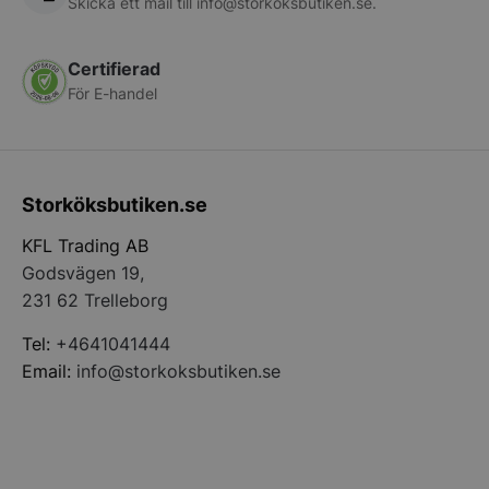
Skicka ett mail till
info@storkoksbutiken.se
.
Certifierad
För E-handel
Storköksbutiken.se
pys_start_session
.storkoksbutiken
KFL Trading AB
Godsvägen 19,
231 62 Trelleborg
Tel:
+4641041444
Email:
info@storkoksbutiken.se
__lc_cid
On Direct Busin
Services Limite
.accounts.livech
__lc_cst
On Direct Busin