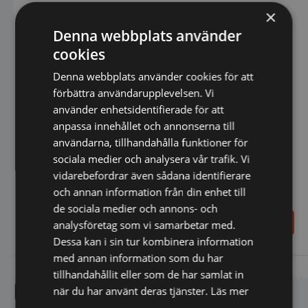
×
Ismaskin Hoshizaki
Ismaskin, Hoshizaki
Denna webbplats använder
iskuber, 34kg/24h
iskuber, 30kg/24t,
398x451x695mm
cookies
Denna webbplats använder cookies för att
förbättra användarupplevelsen. Vi
använder enhetsidentifierade för att
anpassa innehållet och annonserna till
användarna, tillhandahålla funktioner för
sociala medier och analysera vår trafik. Vi
vidarebefordrar även sådana identifierare
och annan information från din enhet till
de sociala medier och annons- och
19.298,00
17.573,75
SEK
SEK
analysföretag som vi samarbetar med.
22.770,00
SEK
20.675,00
SEK
Dessa kan i sin tur kombinera information
med annan information som du har
Vi prisjämför
Vi prisjämför
tillhandahållit eller som de har samlat in
Liknande produkter
när du har använt deras tjänster.
Läs mer