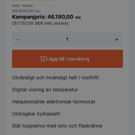
exkl. moms
59.600,00
SEK
46.190,00
SEK
(
57.737,50
SEK
inkl. moms)
Barkylbänk
-
+
Porkka
med
4
lådor,
Lägg till i varukorg
ränna
och
isbrunn
-
Utvändigt och invändigt helt i rostfritt
1260x650
mängd
Digital visning av temperatur
Helautomatisk elektronisk termostat
Utdragbar kylkassett
Slät toppskiva med isho och flaskränna