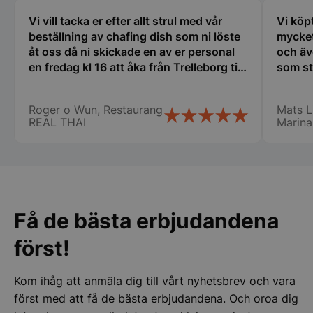
Vi vill tacka er efter allt strul med vår
Vi köp
Strikt nödvändiga kakor tillåter
kärnwebbplatsfunktioner som användarinloggning
beställning av chafing dish som ni löste
mycket
och kontohantering. Webbplatsen kan inte
åt oss då ni skickade en av er personal
och äv
användas ordentligt utan strikt nödvändiga cookies.
en fredag kl 16 att åka från Trelleborg till
som st
Namn
Leverantör
/
Do
oss i Nyköping som jag inte tror att
erfare
många företag gör stor eloge för det så
var til
VISITOR_PRIVACY_METADATA
YouTube
.youtube.com
Roger o Wun, Restaurang
Mats L
vi fick våra chafing dish och räddade vår
ny i de
REAL THAI
Marina
stora catering idag lördag. Vi vill
min ny
speciellt tacka Therese, Samt er
det bl
chaufför som jag tyvärr inte kommer
Lindqv
ihåg namnet på. Vi kommer att fortsätta
att handla av er Än en gång stort tack
för er hjälpen
Få de bästa erbjudandena
först!
pys_session_limit
.storkoksbutiken
Google
Kom ihåg att anmäla dig till vårt nyhetsbrev och vara
Privacy Policy
först med att få de bästa erbjudandena. Och oroa dig