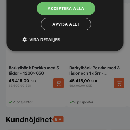
ACCEPTERA ALLA
AVVISA ALLT
VISA DETALJER
Strikt
Prestanda
Inriktning
nödvändigt
Barkylbänk Porkka med 5
Barkylbänk Porkka med 3
lådor - 1260x650
lådor och 1 dörr -
1260x650
Funktioner
Oklassificerade
45.415,00
45.415,00
SEK
SEK
58.600,00
SEK
58.600,00
SEK
Vi prisjämför
Vi prisjämför
Kundnöjdhet
Strikt nödvändigt
Prestanda
Inriktning
Funktioner
Oklassificerade