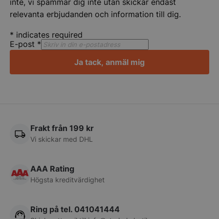
inte, vi spammar dig inte utan skickar endast
relevanta erbjudanden och information till dig.
*
indicates required
E-post
*
Ja tack, anmäl mig
CookieScriptConsent
CookieScript
storkoksbutiken
Frakt från 199 kr
Vi skickar med DHL
PHPSESSID
PHP.net
AAA Rating
storkoksbutiken
Högsta kreditvärdighet
Ring på tel. 041041444