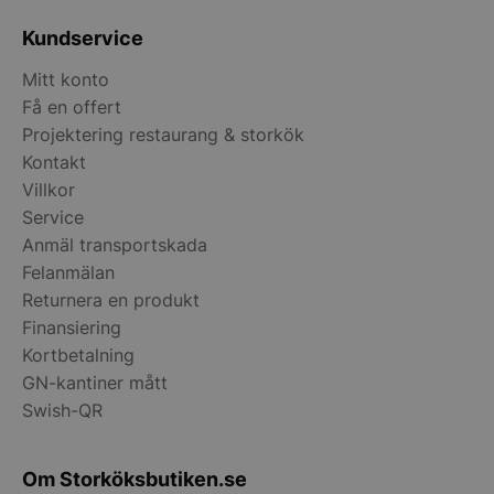
Services Limite
.accounts.livech
Kundservice
wp_woocommerce_session_[abcdef0123456789]
storkoksbutiken
Mitt konto
{32}
Få en offert
Projektering restaurang & storkök
woocommerce_cart_hash
Automattic Inc
Kontakt
storkoksbutiken
Villkor
Service
woocommerce_items_in_cart
Automattic Inc
Anmäl transportskada
storkoksbutiken
Felanmälan
Returnera en produkt
Finansiering
woocommerce_recently_viewed
Automattic Inc
storkoksbutiken
Kortbetalning
GN-kantiner mått
Swish-QR
Namn
Levera
Leverantör
/
Namn
Utgång
Beskrivni
Om Storköksbutiken.se
__telemetric.v
.storko
Leverantör
Domän
/
Namn
Utgång
Beskrivn