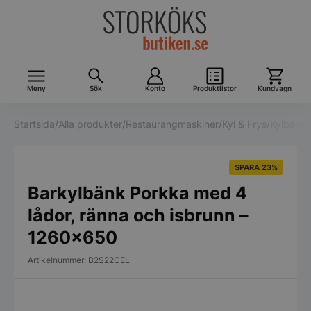
Meny
Sök
Konto
Produktlistor
Kundvagn
Startsida
/
Alla produkter
/
Restaurangmaskiner
/
Kyl & Frys
/
Kylbänk
/
SPARA 23%
Barkylbänk Porkka med 4
lådor, ränna och isbrunn –
1260×650
Artikelnummer: B2S22CEL