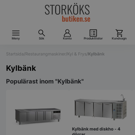
Meny
Sök
Konto
Produktlistor
Kundvagn
Startsida
/
Restaurangmaskiner
/
Kyl & Frys
/
Kylbänk
Kylbänk
Populärast inom "Kylbänk"
Kylbänk med diskho - 4
dörrar