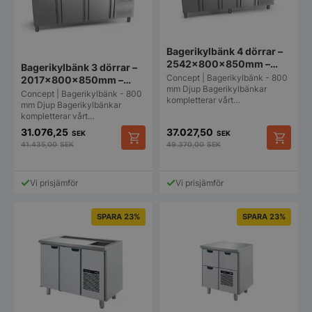
kan
kan
väljas
väljas
på
på
produktsidan
produkt
Bagerikylbänk 4 dörrar –
2542x800x850mm –
Bagerikylbänk 3 dörrar –
Fagor
Concept | Bagerikylbänk - 800
2017x800x850mm –
mm Djup Bagerikylbänkar
Fagor
Concept | Bagerikylbänk - 800
kompletterar vårt…
mm Djup Bagerikylbänkar
kompletterar vårt…
31.076,25
37.027,50
SEK
SEK
41.435,00
SEK
49.370,00
SEK
Vi prisjämför
Vi prisjämför
SPARA 23%
SPARA 23%