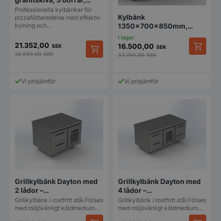
Arktic, 375 L,
Professionella kylbänkar för
Kylbänk
2010x800x(H)875 mm
pizzaförberedelse med effektiv
kylning och…
1350x700x850mm,
Fagor Advance, 4 lådor
21.352,00
16.500,00
SEK
SEK
26.690,00
SEK
33.780,00
SEK
Vi prisjämför
Vi prisjämför
Grillkylbänk Dayton med
Grillkylbänk Dayton med
2 lådor –
4 lådor –
800x660x660mm
1200x660x660mm
Grillkylbänk i rostfritt stål.Förses
Grillkylbänk i rostfritt stål.Förses
med miljövänligt köldmedium…
med miljövänligt köldmedium…