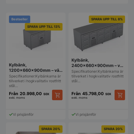
Bestseller
SPARA UPP TILL 8%
SPARA UPP TILL 13%
Kylbänk,
Kylbänk,
2400x660x900mm – välj
1200x660x900mm – välj
utförande
Specifikationer:Kylbänkarna är
utförande
Specifikationer:Kylbänkarna är
tillverket i hogkvalitativ rostfritt
tillverket i hogkvalitativ rostfritt
stål…
stål…
Från
20.998,00
Från
45.798,00
SEK
SEK
exkl. moms
exkl. moms
Den
Den
här
här
produkten
produkt
Vi prisjämför
Vi prisjämför
har
har
flera
flera
varianter.
varianter
SPARA 20%
SPARA 20%