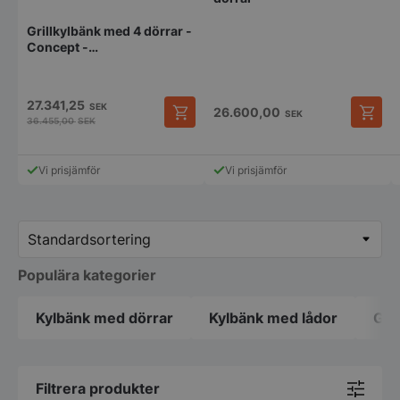
Grillkylbänk med 4 dörrar -
Concept -
2242x700x584mm -
Fagor
27.341,25
SEK
26.600,00
SEK
36.455,00
SEK
Vi prisjämför
Vi prisjämför
Populära kategorier
Kylbänk med dörrar
Kylbänk med lådor
Gri
Filtrera produkter