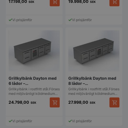
17.198,00
19.998,00
SEK
SEK
Vi prisjämför
Vi prisjämför
Grillkylbänk Dayton med
Grillkylbänk Dayton med
6 lådor –
8 lådor –
1600x660x660mm
2000x660x660mm
Grillkylbänk i rostfritt stål.Förses
Grillkylbänk i rostfritt stål.Förses
med miljövänligt köldmedium…
med miljövänligt köldmedium…
24.798,00
27.998,00
SEK
SEK
Vi prisjämför
Vi prisjämför