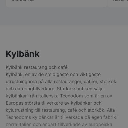
min nya huvudleverantör framöver när
stora ca
det blir dags för nya inköp! Mats
specie
Lindqvist Femöre Marina AB
chauff
ihåg namnet på.
att ha
för er 
Kylbänk
CookieScriptConsent
CookieScript
storkoksbutiken
Kylbänk restaurang och café
Kylbänk, en av de smidigaste och viktigaste
utrustningarna på alla restauranger, caféer, storkök
och cateringtillverkare. Storköksbutiken säljer
kylbänkar från italienska Tecnodom som är en av
Europas största tillverkare av kylbänkar och
PHPSESSID
PHP.net
kylutrustning till restaurang, café och storkök. Alla
storkoksbutiken
Tecnodoms kylbänkar är tillverkade på egen fabrik i
norra Italien och enbart tillverkade av europeiska