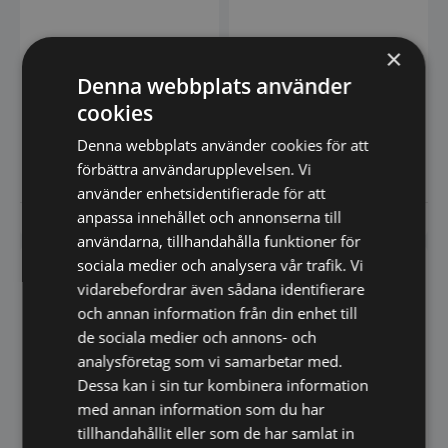
×
Barkylbänk Porkka med 2
Barkylbänk Porkka med 3
dörrar, ränna och isbrunn
lådor – 860×650
Denna webbplats använder
– 1260×650
Mått utvändigt BxDxH (mm):
Mått utvändigt BxDxH (mm):
cookies
1260 x 650 x 900mm Mått
860 x 650 x 900mm Utv. bredd,
invändigt BxDxH (mm): x x…
mm: 860 Utv. djup…
Denna webbplats använder cookies för att
37.045,00
36.502,50
SEK
SEK
47.800,00
SEK
47.100,00
SEK
förbättra användarupplevelsen. Vi
använder enhetsidentifierade för att
anpassa innehållet och annonserna till
Vi prisjämför
Vi prisjämför
användarna, tillhandahålla funktioner för
sociala medier och analysera vår trafik. Vi
SPARA 23%
SPARA 23%
vidarebefordrar även sådana identifierare
och annan information från din enhet till
de sociala medier och annons- och
analysföretag som vi samarbetar med.
Dessa kan i sin tur kombinera information
med annan information som du har
tillhandahållit eller som de har samlat in