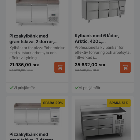
De
De
olika
olika
alternativen
alternat
kan
kan
väljas
väljas
på
på
produktsidan
produkt
Kylbänk med 6 lådor,
Pizzakylbänk med
Arktic, 420L,
granitskiva, 2 dörrar,
230V/400W,
Arktic, 250 L,
Professionella kylbänkar för
Kylbänkar för pizzaförberedelse
1795x700x(H)879 mm
1510x800x(H)875 mm
effektiv förvaring och arbetsyta.
med slitstark arbetsyta och
Tillverkad i…
effektiv kylning.…
21.936,00
35.632,00
SEK
SEK
27.420,00
SEK
44.540,00
SEK
Vi prisjämför
Vi prisjämför
SPARA 20%
SPARA 51%
Pizzakylbänk med
granitskiva, 3 dörrar,