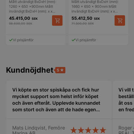
1660×650
Mått utvändigt BxDxH (mm):
Mått utvändigt BxDxH (mm):
1260 x 650 x900mm Mått
1660 x 650 x 900mm Mått
Funktioner
Oklassificerade
invändigt BxDxH (mm): x x…
invändigt BxDxH (mm): x x…
45.415,00
55.412,50
SEK
SEK
Strikt nödvändiga kakor tillåter
58.600,00
SEK
71.500,00
SEK
kärnwebbplatsfunktioner som användarinloggning
och kontohantering. Webbplatsen kan inte
användas ordentligt utan strikt nödvändiga cookies.
Vi prisjämför
Vi prisjämför
Namn
Leverantör
/
Do
VISITOR_PRIVACY_METADATA
YouTube
.youtube.com
Kundnöjdhet
Vi köpte en stor spiskåpa och fick hur
Vi vill
mycket support som helst inför köpet
bestäl
och även efteråt. Upplevde kunnandet
åt oss
som stort och även att de hade egen
en fred
erfarenhet av restaurangbranschen som
oss i 
var till stor hjälp för mig som är relativt
många 
pys_session_limit
.storkoksbutiken
Mats Lindqvist, Femöre
Roger 
Google
ny i detta. Tänker att detta företag får bli
vi fic
Marina AB
REAL 
Privacy Policy