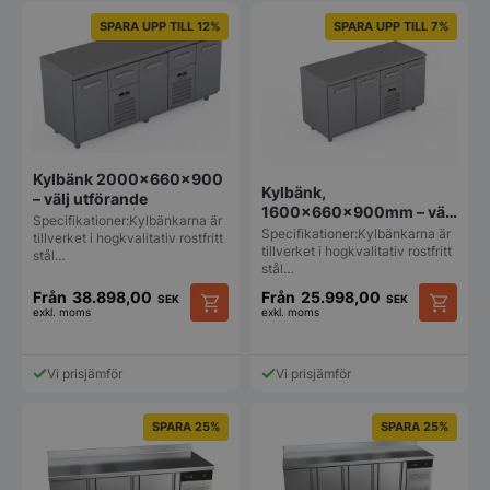
SPARA UPP TILL 12%
SPARA UPP TILL 7%
Kylbänk 2000x660x900
Kylbänk,
– välj utförande
1600x660x900mm – välj
Specifikationer:Kylbänkarna är
utförande
Specifikationer:Kylbänkarna är
tillverket i hogkvalitativ rostfritt
tillverket i hogkvalitativ rostfritt
stål…
stål…
Från
38.898,00
Från
25.998,00
SEK
SEK
exkl. moms
exkl. moms
Den
Den
här
här
produkten
produkt
Vi prisjämför
Vi prisjämför
har
har
flera
flera
varianter.
varianter
SPARA 25%
SPARA 25%
De
De
olika
olika
alternativen
alternat