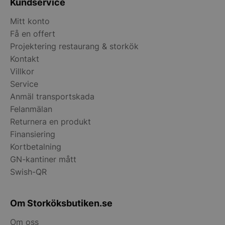
Kundservice
Mitt konto
Få en offert
Projektering restaurang & storkök
Kontakt
__lc_cid
On Direct Busin
Villkor
Services Limite
.accounts.livech
Service
Anmäl transportskada
__lc_cst
On Direct Busin
Felanmälan
Services Limite
.accounts.livech
Returnera en produkt
Finansiering
wp_woocommerce_session_[abcdef0123456789]
storkoksbutiken
{32}
Kortbetalning
GN-kantiner mått
Swish-QR
woocommerce_cart_hash
Automattic Inc
storkoksbutiken
Om Storköksbutiken.se
woocommerce_items_in_cart
Automattic Inc
Om oss
storkoksbutiken