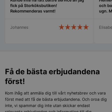
fick på Storköksbutiken!
och bo
Funktioner
Oklassificerade
Rekommenderas varmt!
ugn. M
Johannes
Elisabe
Strikt nödvändigt
Prestanda
Inriktning
Funktioner
Oklassificerade
Strikt nödvändiga kakor tillåter
kärnwebbplatsfunktioner som användarinloggning
och kontohantering. Webbplatsen kan inte
Få de bästa erbjudandena
användas ordentligt utan strikt nödvändiga cookies.
först!
Namn
Leverantör
/
Do
VISITOR_PRIVACY_METADATA
YouTube
.youtube.com
Kom ihåg att anmäla dig till vårt nyhetsbrev och vara
först med att få de bästa erbjudandena. Och oroa dig
inte, vi spammar dig inte utan skickar endast
relevanta erbjudanden och information till dig.