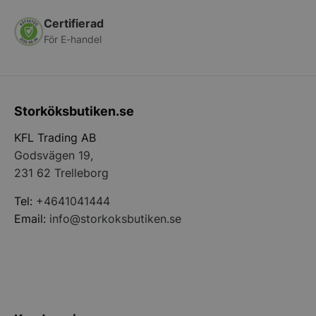
Certifierad
För E-handel
PHPSESSID
PHP.net
storkoksbutiken
Storköksbutiken.se
KFL Trading AB
Godsvägen 19,
231 62 Trelleborg
Tel:
+4641041444
Email:
info@storkoksbutiken.se
pys_start_session
.storkoksbutiken