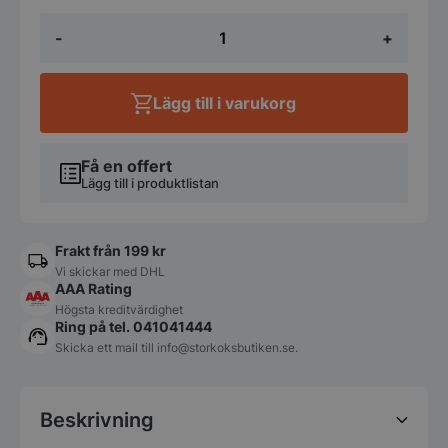
Bänkspis
-
+
med
2
plattor
-
Lägg till i varukorg
RM
Gastro
mängd
Få en offert
Lägg till i produktlistan
Frakt från 199 kr
Vi skickar med DHL
AAA Rating
Högsta kreditvärdighet
Ring på tel. 041041444
Skicka ett mail till
info@storkoksbutiken.se
.
Beskrivning