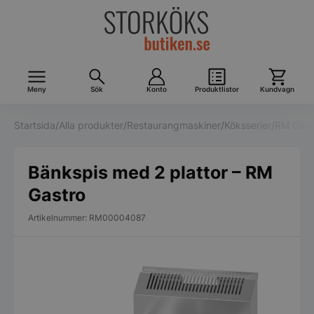
Meny
Sök
Konto
Produktlistor
Kundvagn
Startsida
/
Alla produkter
/
Restaurangmaskiner
/
Köksserier
/
RM Gast
Bänkspis med 2 plattor – RM
Gastro
Artikelnummer: RM00004087