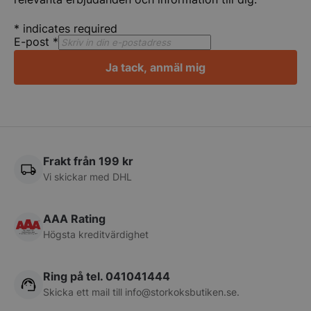
*
indicates required
E-post
*
Ja tack, anmäl mig
pys_session_limit
.storkoksbutiken
Google
Privacy Policy
Frakt från 199 kr
Vi skickar med DHL
AAA Rating
Högsta kreditvärdighet
CookieScriptConsent
CookieScript
storkoksbutiken
Ring på tel. 041041444
Skicka ett mail till
info@storkoksbutiken.se
.