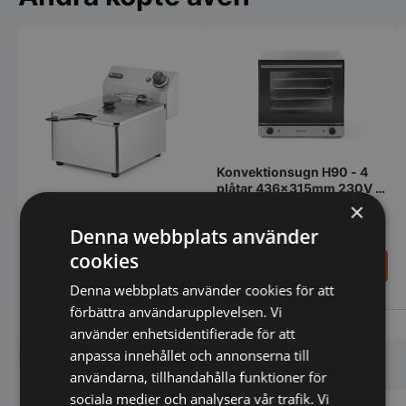
Konvektionsugn H90 - 4
plåtar 436x315mm 230V -
2,6kW
×
Fritös, Kitchen Line 6L -
Denna webbplats använder
230V 3300W
cookies
1.709,00
5.430,00
SEK
SEK
2.010,00
SEK
7.240,00
SEK
Denna webbplats använder cookies för att
förbättra användarupplevelsen. Vi
Vi prisjämför
Vi prisjämför
använder enhetsidentifierade för att
Liknande produkter
anpassa innehållet och annonserna till
användarna, tillhandahålla funktioner för
sociala medier och analysera vår trafik. Vi