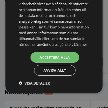
vidarebefordrar även sådana identifierare
och annan information från din enhet till
de sociala medier och annons- och
analysföretag som vi samarbetar med.
Dessa kan i sin tur kombinera information
med annan information som du har
tillhandahållit eller som de har samlat in
när du har använt deras tjänster.
Läs mer
Bänkspis med 4 plattor -
Gasspis, 2 brännare - RM
RM Gastro
Gastro
ACCEPTERA ALLA
8.398,00
5.998,00
SEK
SEK
AVVISA ALLT
Vi prisjämför
Vi prisjämför
VISA DETALJER
Kundnöjdhet
Strikt
Prestanda
Inriktning
nödvändigt
Kunde inte ha fått bättre service än jag
Hemlev