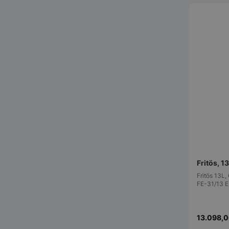
pys_session_limit
CookieScriptConse
Fritös, 
Fritös 13L
FE-31/13 E
PHPSESSID
13.098,