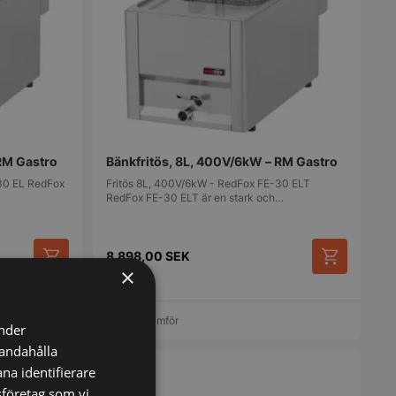
 RM Gastro
Bänkfritös, 8L, 400V/6kW – RM Gastro
30 EL RedFox
Fritös 8L, 400V/6kW - RedFox FE-30 ELT
RedFox FE-30 ELT är en stark och…
8.898,00
SEK
×
Vi prisjämför
änder
handahålla
na identifierare
sföretag som vi