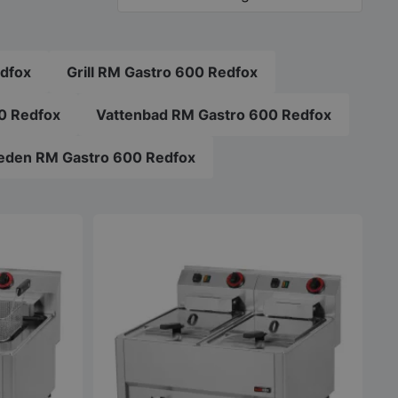
alternativen
kan
väljas
på
edfox
Grill RM Gastro 600 Redfox
produktsidan
0 Redfox
Vattenbad RM Gastro 600 Redfox
eden RM Gastro 600 Redfox