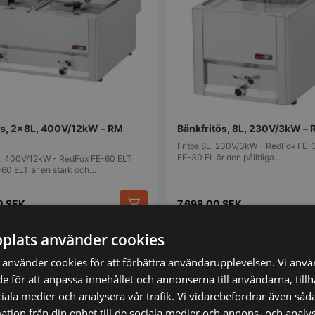
ös, 2x8L, 400V/12kW – RM
Bänkfritös, 8L, 230V/3kW –
Fritös 8L, 230V/3kW - RedFox FE-
FE-30 EL är den pålitliga…
L, 400V/12kW - RedFox FE-60 ELT
60 ELT är en stark och…
00
SEK
7.698,00
SEK
plats använder cookies
mför
Vi prisjämför
använder cookies för att förbättra användarupplevelsen. Vi anv
de för att anpassa innehållet och annonserna till användarna, till
ciala medier och analysera vår trafik. Vi vidarebefordrar även såda
tion från din enhet till de sociala medier och annons- och analy