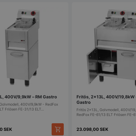
4 veckor
sekretessval f
med webbplats
uppgifter om
samtycke om 
sekretesspoli
inställningar, 
att deras pref
framtida sess
.storkoksbutiken.se
59
Denna cookie 
Google Privacy Policy
minuter
begränsa hur
54
användare kan
sekunder
serverfunktio
tidsperiod, som
förbättra web
och förhindra
tjänster.
nt
2
Denna cookie
CookieScript
månader
Cookie-Script
storkoksbutiken.se
4 veckor
komma ihåg p
besökarens co
nödvändigt at
13L, 400V/9,9kW – RM Gastro
Fritös, 2x13L, 400V/19,8kW
cookiebanner 
Gastro
, Golvmodell, 400V/9,9kW - RedFox
LT Friösen FE-31/13 ELT…
Session
Cookie gener
PHP.net
Fritös 2x13L, Golvmodell, 400V/19
applikationer
storkoksbutiken.se
RedFox FE-61/13 ELT Friösen FE-
språket. Detta
identifierare
underhålla var
00
SEK
23.098,00
SEK
användarsessi
normalt ett s