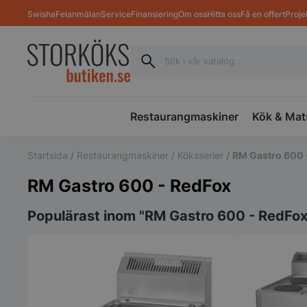
Swisha
Felanmälan
Service
Finansiering
Om oss
Hitta oss
Få en offert
Proje
Restaurangmaskiner
Kök & Mat
Startsida
/
Restaurangmaskiner
/
Köksserier
/
RM Gastro 600 
RM Gastro 600 - RedFox
Populärast inom "RM Gastro 600 - RedFox