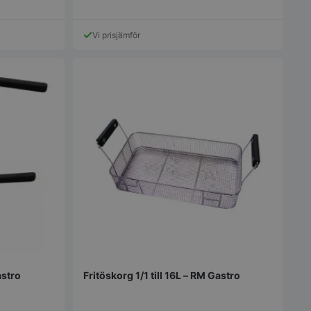
mmer, hur det
ara specifikt för
 men ett bra
Vi prisjämför
t bibehålla en
us för en användare
a.
används för att
en användares
tånd medan de
nom webbplatsen, se
l eller dataposter
ån sida till sida.
r funktionaliteten
sens
ion.
r funktionaliteten
sens
ion.
t identifiera
 webbplatsen.
ommerce att avgöra
nnehåll / data
astro
Fritöskorg 1/1 till 16L – RM Gastro
ommerce att avgöra
nnehåll / data