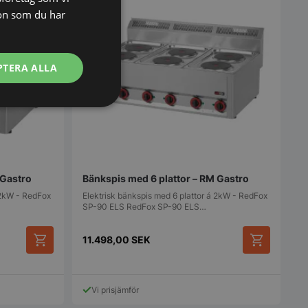
on som du har
PTERA ALLA
Oklassificerade
 Gastro
Bänkspis med 6 plattor – RM Gastro
 2kW - RedFox
Elektrisk bänkspis med 6 plattor á 2kW - RedFox
SP-90 ELS RedFox SP-90 ELS…
11.498,00
SEK
bbplatsen kan inte
Vi prisjämför
används för att
arens samtycke och