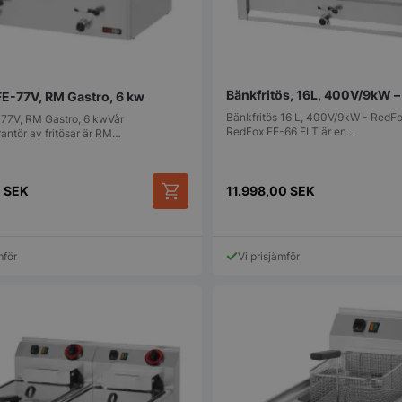
Bänkfritös, 16L, 400V/9kW 
 FE-77V, RM Gastro, 6 kw
Bänkfritös 16 L, 400V/9kW - RedF
E-77V, RM Gastro, 6 kwVår
RedFox FE-66 ELT är en…
rantör av fritösar är RM…
0
SEK
11.998,00
SEK
mför
Vi prisjämför