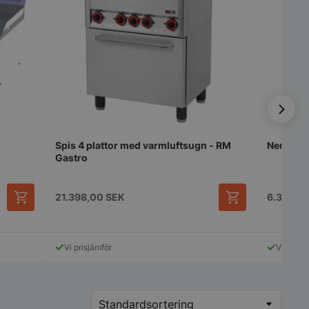
Spis 4 plattor med varmluftsugn - RM
Neutral 
Gastro
21.398,00
SEK
6.398,0
Den
här
produkten
Vi prisjämför
Vi prisjä
har
flera
varianter.
De
olika