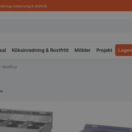
ktering restaurang & storkök
sal
Köksinredning & Rostfritt
Möbler
Projekt
Lager
- RedFox
"