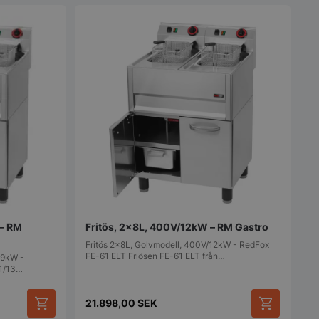
ör deras interaktion
en. Den registrerar
 besökarens
olika
cyer och
vilket säkerställer
erenser hedras i
ioner.
används för att
 många gånger en
 utlösa vissa
ner inom en viss
 syftar till att
bplatsprestanda
 missbruk av
 används av
.com-tjänsten för att
referenserna för
okie. Det är
t Cookie-Script.com
 – RM
Fritös, 2x8L, 400V/12kW – RM Gastro
fungerar korrekt.
Fritös 2x8L, Golvmodell, 400V/12kW - RedFox
FE-61 ELT Friösen FE-61 ELT från…
erad av
,9kW -
 baserat på PHP-
61/13…
 är en allmänt
 som används för att
iabler för
21.898,00
SEK
oner. Det är
lumpmässigt