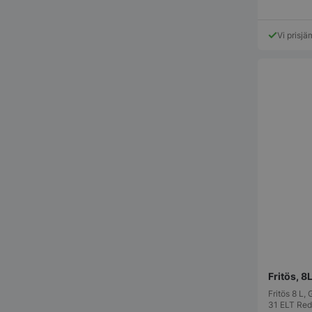
Vi prisjä
pys_start_session
__lc_cid
__lc_cst
wp_woocommerce_s
{32}
woocommerce_cart
Fritös, 
Fritös 8 L
woocommerce_item
31 ELT Red