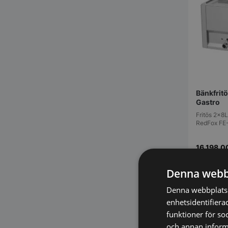
Bänkfrit
Gastro
Fritös 2x8
RedFox FE-
16.198,
Denna webb
Vi prisjä
Denna webbplats 
enhetsidentifiera
funktioner för so
och annan informa