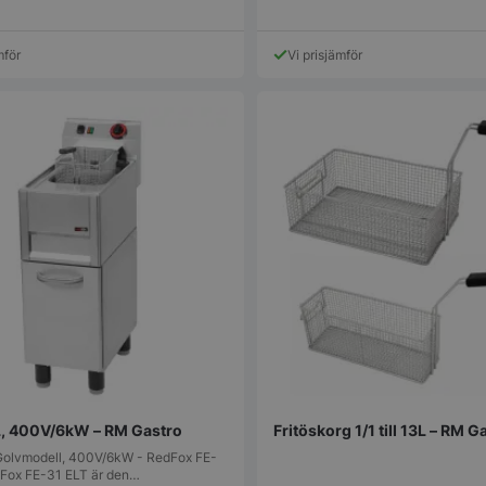
genererat nu
används kan v
webbplatsen,
mför
Vi prisjämför
exempel är at
inloggad stat
mellan sidorn
.storkoksbutiken.se
Session
Denna cookie 
upprätthålla 
session tills
navigerar ge
till att alla va
kommer ihåg fr
1 år 1
Nödvändigt fö
On Direct Business
månad
hos webbplat
Services Limited
chattboxfunkt
.accounts.livechatinc.com
1 år 1
Nödvändigt fö
On Direct Business
månad
hos webbplat
Services Limited
chattboxfunkt
.accounts.livechatinc.com
ession_[abcdef0123456789]
storkoksbutiken.se
2 dagar
Används för at
användare på
_hash
Session
Hjälper WooC
Automattic Inc.
när vagnens i
storkoksbutiken.se
8L, 400V/6kW – RM Gastro
Fritöskorg 1/1 till 13L – RM G
ändras.
, Golvmodell, 400V/6kW - RedFox FE-
s_in_cart
Session
Hjälper WooC
Automattic Inc.
Fox FE-31 ELT är den…
när vagnens i
storkoksbutiken.se