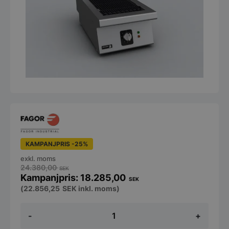
KAMPANJPRIS -25%
exkl. moms
24.380,00
SEK
18.285,00
SEK
(
22.856,25
SEK
inkl. moms)
Bänkgrill
-
+
elektrisk
med