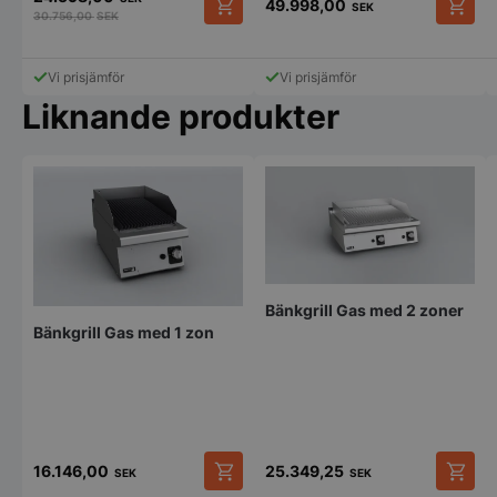
49.998,00
SEK
30.756,00
SEK
Strikt nödvändigt
Prestanda
Inriktning
Funktioner
Oklassificerade
Vi prisjämför
Vi prisjämför
Liknande produkter
Strikt nödvändiga kakor tillåter
kärnwebbplatsfunktioner som användarinloggning
och kontohantering. Webbplatsen kan inte
användas ordentligt utan strikt nödvändiga cookies.
Namn
Leverantör
/
Do
VISITOR_PRIVACY_METADATA
YouTube
.youtube.com
Bänkgrill Gas med 2 zoner
Bänkgrill Gas med 1 zon
16.146,00
25.349,25
SEK
SEK