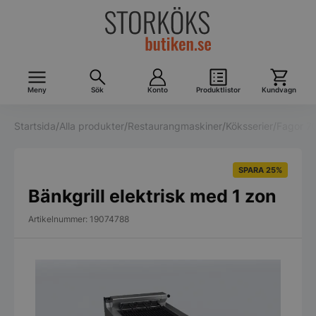
Meny
Sök
Konto
Produktlistor
Kundvagn
Startsida
/
Alla produkter
/
Restaurangmaskiner
/
Köksserier
/
Fagor 7
SPARA 25%
Bänkgrill elektrisk med 1 zon
Artikelnummer: 19074788