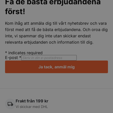
Få de bästa erbjudandena
först!
Kom ihåg att anmäla dig till vårt nyhetsbrev och vara
först med att få de bästa erbjudandena. Och oroa dig
inte, vi spammar dig inte utan skickar endast
relevanta erbjudanden och information till dig.
*
indicates required
E-post
*
Ja tack, anmäl mig
pys_start_session
.storkoksbutiken
Frakt från 199 kr
Vi skickar med DHL
__lc_cid
On Direct Busin