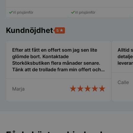
Den
Den
pys_session_limit
.storkoksbutiken
Google
här
här
Privacy Policy
produkten
produk
Vi prisjämför
Vi prisjämför
har
har
flera
flera
varianter.
variant
Kundnöjdhet
De
De
olika
olika
alternativen
alterna
kan
kan
Efter att fått en offert som jag sen lite
Alltid
väljas
väljas
glömde bort. Kontaktade
detalj
på
på
Storköksbutiken flera månader senare.
leveran
produktsidan
produk
Tänk att de trollade fram min offert och
CookieScriptConsent
CookieScript
storkoksbutiken
den gällde fortfarande. Det kallar jag
Calle
service. Snabb leverans och ett trevligt
Marja
bemötande. Man lägger kunden i
centrum och inget är omöjligt.
Rekommenderar varmt detta företag.
PHPSESSID
PHP.net
storkoksbutiken