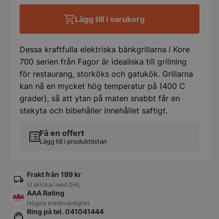
1
zon
Lägg till i varukorg
mängd
Dessa kraftfulla elektriska bänkgrillarna i Kore
700 serien från Fagor är idealiska till grillning
för restaurang, storköks och gatukök. Grillarna
kan nå en mycket hög temperatur på (400 C
grader), så att ytan på maten snabbt får en
stekyta och bibehåller innehållet saftigt.
Få en offert
Lägg till i produktlistan
Frakt från 199 kr
Vi skickar med DHL
AAA Rating
Högsta kreditvärdighet
Ring på tel. 041041444