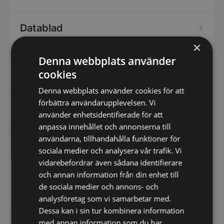
Datablad
×
Denna webbplats använder
cookies
Har du frågor om produkten? Klicka här
Denna webbplats använder cookies för att
förbättra användarupplevelsen. Vi
Vi prisjämför - Klicka här
använder enhetsidentifierade för att
anpassa innehållet och annonserna till
användarna, tillhandahålla funktioner för
Downloads
sociala medier och analysera vår trafik. Vi
vidarebefordrar även sådana identifierare
och annan information från din enhet till
Datablad
de sociala medier och annons- och
analysföretag som vi samarbetar med.
Dessa kan i sin tur kombinera information
med annan information som du har