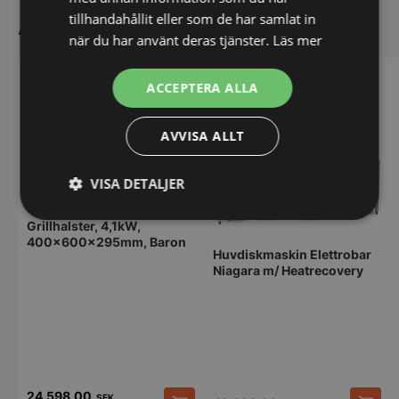
Andra köpte även
tillhandahållit eller som de har samlat in
när du har använt deras tjänster.
Läs mer
ACCEPTERA ALLA
AVVISA ALLT
VISA DETALJER
Strikt
Prestanda
Inriktning
Grillhalster, 4,1kW,
nödvändigt
400x600x295mm, Baron
Huvdiskmaskin Elettrobar
Niagara m/ Heatrecovery
Funktioner
Oklassificerade
24.598,00
SEK