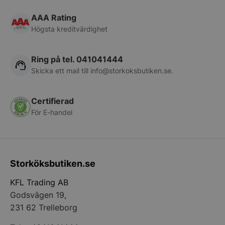
Services Limite
.accounts.livech
AAA Rating
Högsta kreditvärdighet
__lc_cst
On Direct Busin
Services Limite
.accounts.livech
Ring på tel. 041041444
wp_woocommerce_session_[abcdef0123456789]
storkoksbutiken
Skicka ett mail till
info@storkoksbutiken.se
.
{32}
Certifierad
woocommerce_cart_hash
Automattic Inc
storkoksbutiken
För E-handel
woocommerce_items_in_cart
Automattic Inc
storkoksbutiken
Storköksbutiken.se
KFL Trading AB
woocommerce_recently_viewed
Automattic Inc
Godsvägen 19,
storkoksbutiken
231 62 Trelleborg