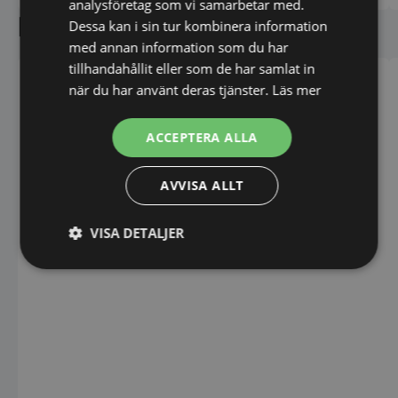
analysföretag som vi samarbetar med.
Liknande produkter
Dessa kan i sin tur kombinera information
med annan information som du har
tillhandahållit eller som de har samlat in
när du har använt deras tjänster.
Läs mer
ACCEPTERA ALLA
AVVISA ALLT
Backbar svart 1 dörr -
Backbar rostfri 1 dörr -
VISA DETALJER
625x565x800mm - Fagor
625x565x800mm - Fagor
Strikt
Prestanda
Inriktning
nödvändigt
Funktioner
Oklassificerade