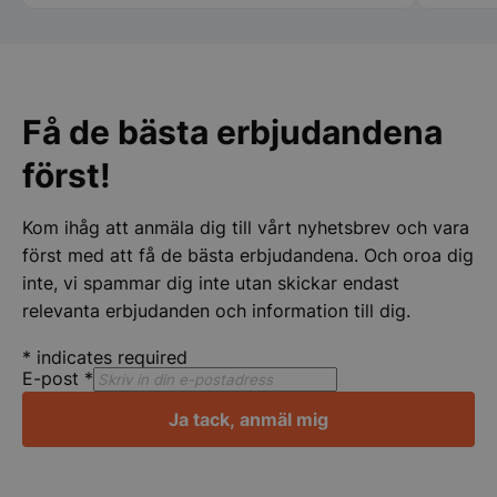
specie
chauff
ihåg namnet på.
pys_session_limit
.storkoksbutiken
Google
att ha
Privacy Policy
för er 
Få de bästa erbjudandena
först!
Kom ihåg att anmäla dig till vårt nyhetsbrev och vara
först med att få de bästa erbjudandena. Och oroa dig
inte, vi spammar dig inte utan skickar endast
relevanta erbjudanden och information till dig.
CookieScriptConsent
CookieScript
storkoksbutiken
*
indicates required
E-post
*
Ja tack, anmäl mig