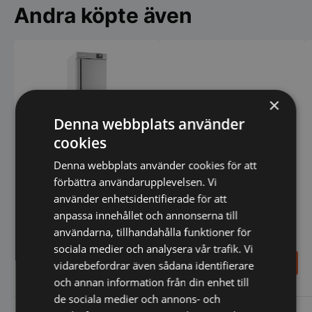
Andra köpte även
×
Denna webbplats använder
cookies
Denna webbplats använder cookies för att
förbättra användarupplevelsen. Vi
Bagerifrys, 600x400,
använder enhetsidentifierade för att
557x775x2060mm
anpassa innehållet och annonserna till
Bageriugn 6x 600x400,
användarna, tillhandahålla funktioner för
Smart
sociala medier och analysera vår trafik. Vi
33.289,00
43.500,00
vidarebefordrar även sådana identifierare
SEK
SEK
och annan information från din enhet till
de sociala medier och annons- och
Vi prisjämför
Vi prisjämför