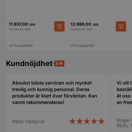
11.937,00
12.689,00
SEK
SEK
Strikt nödvändigt
Prestanda
Inriktning
15.916,00
SEK
16.907,00
SEK
Funktioner
Oklassificerade
Vi prisjämför
Vi prisjämför
Strikt nödvändiga kakor tillåter
kärnwebbplatsfunktioner som användarinloggning
och kontohantering. Webbplatsen kan inte
användas ordentligt utan strikt nödvändiga cookies.
Kundnöjdhet
Namn
Leverantör
/
Do
VISITOR_PRIVACY_METADATA
YouTube
.youtube.com
Absolut bästa servicen och mycket
Vi vill
trevlig och kunnig personal. Deras
bestäl
produkter är klart över förväntan. Kan
åt oss
varmt rekommenderas!
en fred
oss i 
många 
Roger 
Peter Hallqvist
vi fic
REAL 
stora ca