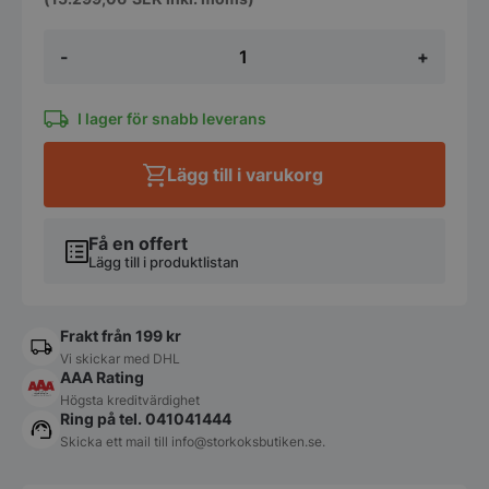
Backbar
-
+
svart
1
dörr
-
I lager för snabb leverans
625x565x900mm
-
Lägg till i varukorg
Fagor
mängd
Få en offert
Lägg till i produktlistan
Frakt från 199 kr
Vi skickar med DHL
AAA Rating
Högsta kreditvärdighet
Ring på tel. 041041444
Skicka ett mail till
info@storkoksbutiken.se
.