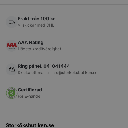
PHPSESSID
PHP.net
storkoksbutiken
Frakt från 199 kr
Vi skickar med DHL
AAA Rating
Högsta kreditvärdighet
Ring på tel. 041041444
Skicka ett mail till
info@storkoksbutiken.se
.
Certifierad
pys_start_session
.storkoksbutiken
För E-handel
Storköksbutiken.se