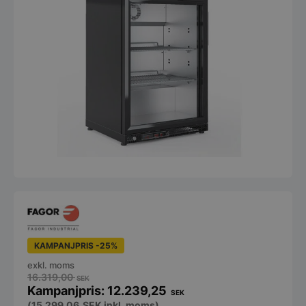
KAMPANJPRIS -25%
exkl. moms
16.319,00
SEK
12.239,25
SEK
(
15.299,06
SEK
inkl. moms)