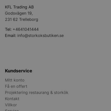
KFL Trading AB
__lc_cid
On Direct Busin
Godsvägen 19,
Services Limite
.accounts.livech
231 62 Trelleborg
__lc_cst
Tel:
+4641041444
On Direct Busin
Services Limite
Email:
info@storkoksbutiken.se
.accounts.livech
wp_woocommerce_session_[abcdef0123456789]
storkoksbutiken
{32}
woocommerce_cart_hash
Automattic Inc
storkoksbutiken
Kundservice
Mitt konto
woocommerce_items_in_cart
Automattic Inc
Få en offert
storkoksbutiken
Projektering restaurang & storkök
Kontakt
Villkor
woocommerce_recently_viewed
Automattic Inc
storkoksbutiken