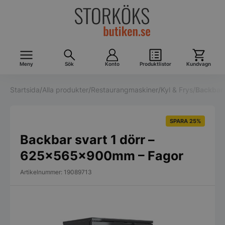
Meny
Sök
Konto
Produktlistor
Kundvagn
Startsida
/
Alla produkter
/
Restaurangmaskiner
/
Kyl & Frys
/
Backbar
SPARA 25%
Backbar svart 1 dörr –
625x565x900mm – Fagor
Artikelnummer: 19089713