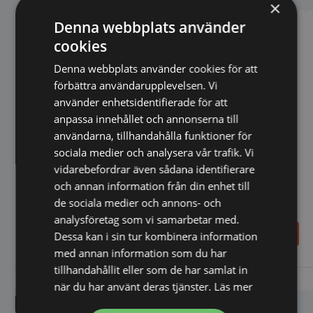
×
Denna webbplats använder
cookies
Denna webbplats använder cookies för att
förbättra användarupplevelsen. Vi
använder enhetsidentifierade för att
anpassa innehållet och annonserna till
användarna, tillhandahålla funktioner för
sociala medier och analysera vår trafik. Vi
Bagerifrys, 600x400,
vidarebefordrar även sådana identifierare
557x775x2060mm
och annan information från din enhet till
Bageriugn 6x 600x400,
de sociala medier och annons- och
Smart
analysföretag som vi samarbetar med.
33.289,00
43.500,00
Dessa kan i sin tur kombinera information
SEK
SEK
med annan information som du har
tillhandahållit eller som de har samlat in
Vi prisjämför
Vi prisjämför
när du har använt deras tjänster.
Läs mer
Liknande produkter