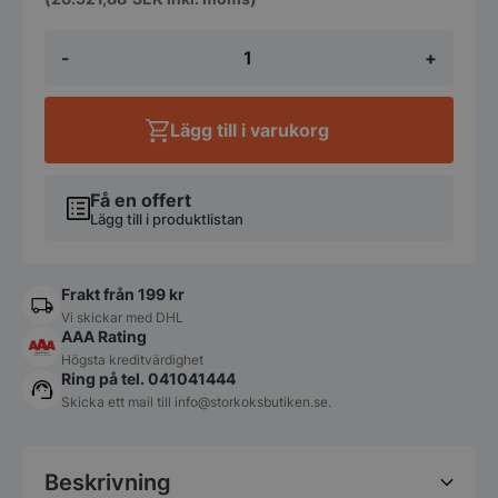
Backbar
-
+
rostfri
3
dörr
-
Lägg till i varukorg
1375x565x900mm
-
Fagor
mängd
Få en offert
Lägg till i produktlistan
Frakt från 199 kr
Vi skickar med DHL
AAA Rating
Högsta kreditvärdighet
Ring på tel. 041041444
Skicka ett mail till
info@storkoksbutiken.se
.
Beskrivning