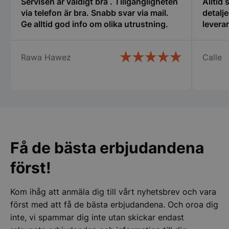
Servisen är väldigt bra . Tillgängligheten
Alltid
Strikt nödvändiga kakor tillåter
via telefon är bra. Snabb svar via mail.
detalj
kärnwebbplatsfunktioner som användarinloggning
Ge alltid god info om olika utrustning.
leveran
och kontohantering. Webbplatsen kan inte
användas ordentligt utan strikt nödvändiga cookies.
Namn
Leverantör
/
Do
Rawa Hawez
Calle
VISITOR_PRIVACY_METADATA
YouTube
.youtube.com
Få de bästa erbjudandena
först!
Kom ihåg att anmäla dig till vårt nyhetsbrev och vara
pys_session_limit
.storkoksbutiken
Google
först med att få de bästa erbjudandena. Och oroa dig
Privacy Policy
inte, vi spammar dig inte utan skickar endast