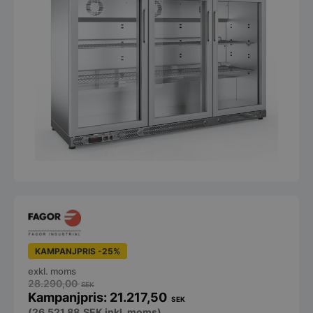
KAMPANJPRIS -25%
exkl. moms
28.290,00
SEK
21.217,50
SEK
(
26.521,88
SEK
inkl. moms)