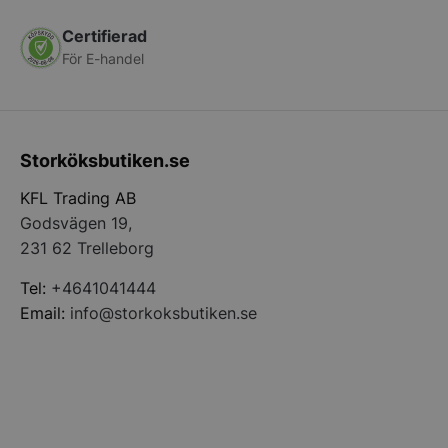
Certifierad
För E-handel
Storköksbutiken.se
pys_start_session
.storkoksbutiken
KFL Trading AB
Godsvägen 19,
231 62 Trelleborg
Tel:
+4641041444
Email:
info@storkoksbutiken.se
__lc_cid
On Direct Busin
Services Limite
.accounts.livech
__lc_cst
On Direct Busin
Services Limite