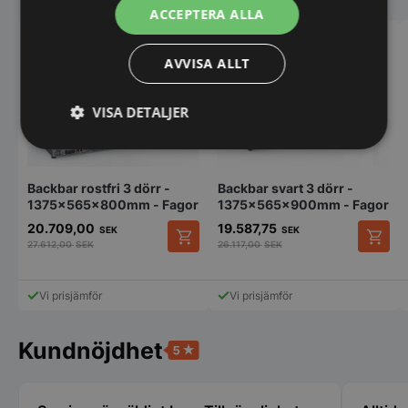
ACCEPTERA ALLA
AVVISA ALLT
VISA DETALJER
Strikt
Prestanda
Inriktning
nödvändigt
Backbar rostfri 3 dörr -
Backbar svart 3 dörr -
1375x565x800mm - Fagor
1375x565x900mm - Fagor
20.709,00
19.587,75
SEK
SEK
Funktioner
Oklassificerade
27.612,00
SEK
26.117,00
SEK
Vi prisjämför
Vi prisjämför
Kundnöjdhet
Strikt nödvändigt
Prestanda
Inriktning
Funktioner
Oklassificerade