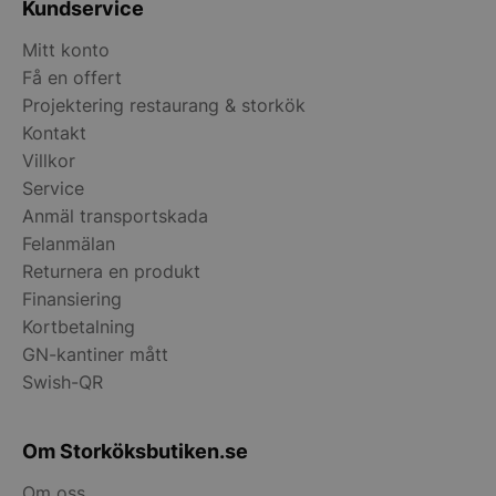
Kundservice
.accounts.livech
Mitt konto
wp_woocommerce_session_[abcdef0123456789]
storkoksbutiken
{32}
Få en offert
Projektering restaurang & storkök
Kontakt
woocommerce_cart_hash
Automattic Inc
storkoksbutiken
Villkor
Service
Anmäl transportskada
woocommerce_items_in_cart
Automattic Inc
Felanmälan
storkoksbutiken
Returnera en produkt
Finansiering
woocommerce_recently_viewed
Automattic Inc
Kortbetalning
storkoksbutiken
GN-kantiner mått
Swish-QR
Namn
Levera
Om Storköksbutiken.se
Leverantör
/
Namn
Utgång
Beskrivni
__telemetric.v
.storko
Leverantör
Domän
/
Namn
Utgång
Beskrivn
Domän
Om oss