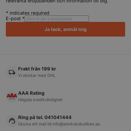
relevanta erbjudanden och information till dig.
*
indicates required
E-post
*
Ja tack, anmäl mig
CookieScriptConsent
CookieScript
storkoksbutiken
Frakt från 199 kr
Vi skickar med DHL
AAA Rating
PHPSESSID
PHP.net
storkoksbutiken
Högsta kreditvärdighet
Ring på tel. 041041444
Skicka ett mail till
info@storkoksbutiken.se
.