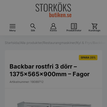
Meny
Sök
Konto
Produktlistor
Kundvagn
Startsida
/
Alla produkter
/
Restaurangmaskiner
/
Kyl & Frys
/
Backbar
SPARA 25%
Backbar rostfri 3 dörr –
1375x565x900mm – Fagor
Artikelnummer: 19089712