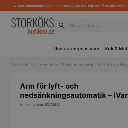
Swisha
Felanmälan
Service
Finansiering
Om oss
Hitta oss
Få en offert
Proje
Restaurangmaskiner
Kök & Mat
Startsida
/
Alla produkter
/
Restaurangmaskiner
/
Steka, grill
Arm för lyft- och
nedsänkningsautomatik – iVar
Artikelnummer: 60.75.129