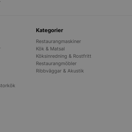
.
tånd medan de
nom webbplatsen, se
l eller dataposter
ån sida till sida.
r funktionaliteten
sens
Kategorier
ion.
r funktionaliteten
Restaurangmaskiner
sens
ion.
r
Kök & Matsal
Köksinredning & Rostfritt
t identifiera
 webbplatsen.
Restaurangmöbler
ommerce att avgöra
Ribbväggar & Akustik
nnehåll / data
storkök
ommerce att avgöra
nnehåll / data
dgeten Nyligen
ter
Beskrivning