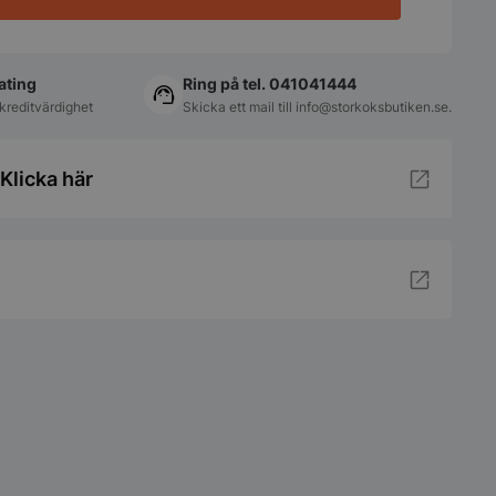
ating
Ring på tel. 041041444
kreditvärdighet
Skicka ett mail till
info@storkoksbutiken.se
.
Klicka här