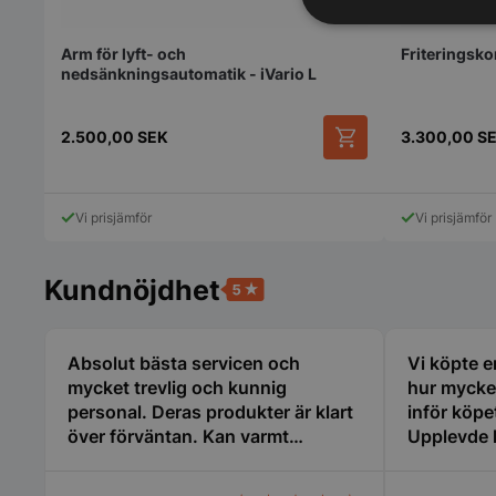
Strikt
nödvändigt
Arm för lyft- och
Friteringskor
nedsänkningsautomatik - iVario L
2.500,00
SEK
3.300,00
S
Vi prisjämför
Vi prisjämför
Strikt nödvändiga ka
användas ordentligt 
Kundnöjdhet
Namn
VISITOR_PRIVACY_
Absolut bästa servicen och
Vi köpte e
mycket trevlig och kunnig
hur mycke
personal. Deras produkter är klart
inför köpe
över förväntan. Kan varmt
Upplevde 
rekommenderas!
och även 
erfarenhet