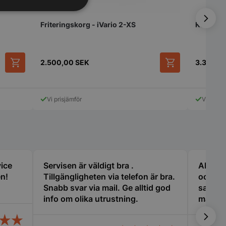
Oklassificerade
Friteringskorg - iVario 2-XS
Kokkorg -
2.500,00
SEK
3.300,0
Vi prisjämför
Vi prisjä
bbplatsen kan inte
används för att
arens samtycke och
ör deras interaktion
vice
Servisen är väldigt bra .
Alltid 
en. Den registrerar
en!
Tillgängligheten via telefon är bra.
och de
 besökarens
olika
Snabb svar via mail. Ge alltid god
samt ev
cyer och
info om olika utrustning.
maskine
vilket säkerställer
erenser hedras i
ioner.