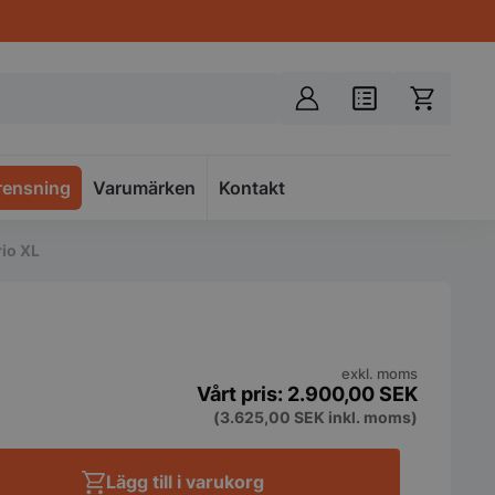
rensning
Varumärken
Spacer
Kontakt
rio XL
exkl. moms
2.900,00
SEK
(
3.625,00
SEK
inkl. moms)
Lägg till i varukorg