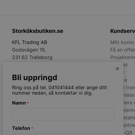
__lc_cid
Storköksbutiken.se
Kundserv
__lc_cst
KFL Trading AB
Mitt konto
Godsvägen 19,
Få en offe
231 62 Trelleborg
Projekteri
wp_woocommerce_s
{32}
Kontakt
x
Tel:
+4641041444
woocommerce_cart
Villkor
Bli uppringd
Email:
info@storkoksbutiken.se
Service
Anmäl tra
Ring oss på tel. 041041444 eller ange ditt
woocommerce_item
nummer nedan, så kontaktar vi dig.
Felanmäla
Returnera 
Namn
*
woocommerce_rece
Finansieri
Kortbetaln
GN-kantin
Telefon
Namn
*
Namn
Swish-QR