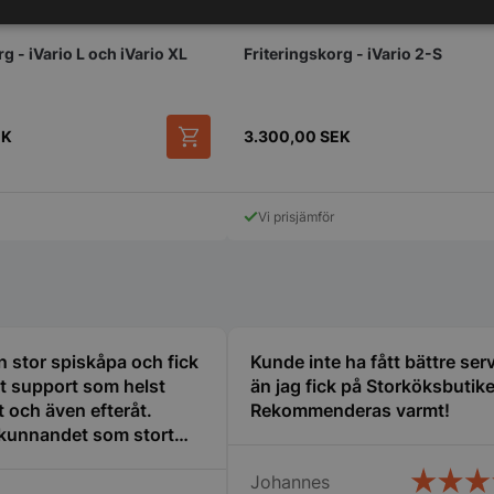
Prestanda
Inriktning
Funktioner
g - iVario L och iVario XL
Friteringskorg - iVario 2-S
EK
3.300,00
SEK
Strikt nödvändigt
Prestanda
Inriktning
Funktioner
Oklassificerade
Vi prisjämför
kor tillåter kärnwebbplatsfunktioner som användarinloggning och kontohantering. We
utan strikt nödvändiga cookies.
Leverantör
/
Domän
Utgång
Beskrivning
METADATA
5
Denna cookie 
YouTube
månader
lagra använd
.youtube.com
4 veckor
sekretessval f
n stor spiskåpa och fick
Kunde inte ha fått bättre ser
med webbplats
t support som helst
än jag fick på Storköksbutik
uppgifter om
samtycke om 
t och även efteråt.
Rekommenderas varmt!
sekretesspoli
kunnandet som stort
inställningar, 
att deras pref
att de hade egen
framtida sess
Johannes
 av