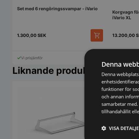
Set med 6 rengöringssvampar - iVario
Korgvagn för
iVario XL
1.300,00
SEK
13.200,00
S
Vi prisjämför
Vi prisjämför
Denna webb
Liknande produkter
Denna webbplats 
enhetsidentifiera
funktioner för so
och annan informa
samarbetar med. 
tillhandahållit el
VISA DETALJ