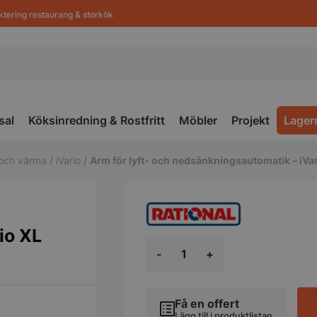
ktering restaurang & storkök
sal
Köksinredning & Rostfritt
Möbler
Projekt
Lager
a och värma
/
iVario
/
Arm för lyft- och nedsänkningsautomatik – iVa
io XL
Arm
-
+
för
lyft-
och
nedsänkningsautomatik
Få en offert
-
Lägg till i produktlistan