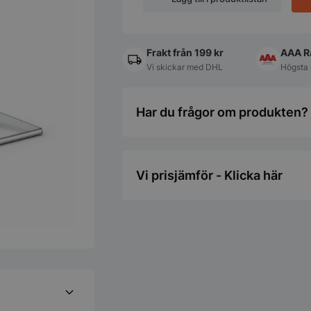
iVario
XL
mängd
Frakt från 199 kr
AAA R
Vi skickar med DHL
Högsta 
Har du frågor om produkten? 
Vi prisjämför - Klicka här