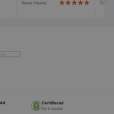
används för att
Rawa Hawez
Calle
 många gånger en
 utlösa vissa
ner inom en viss
 syftar till att
bplatsprestanda
 missbruk av
 används av
.com-tjänsten för att
referenserna för
okie. Det är
t Cookie-Script.com
fungerar korrekt.
erad av
 baserat på PHP-
 är en allmänt
 som används för att
iabler för
oner. Det är
lumpmässigt
mmer, hur det
ara specifikt för
 men ett bra
t bibehålla en
us för en användare
a.
444
Certifierad
används för att
För E-handel
en användares