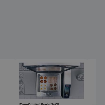
iZoneControl iVario 2-XS