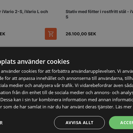
 iVario 2-S, iVario L och
Stativ med fötter i rostfritt stål - 
S
EK
26.100,00
SEK
Vi prisjämför
plats använder cookies
använder cookies för att förbättra användarupplevelsen. Vi anv
de för att anpassa innehållet och annonserna till användarna, till
ciala medier och analysera vår trafik. Vi vidarebefordrar även såda
tion från din enhet till de sociala medier och annons- och analy
Dessa kan i sin tur kombinera information med annan informati
ler som de har samlat in när du har använt deras tjänster.
Läs mer
ER
AVVISA ALLT
ACCE