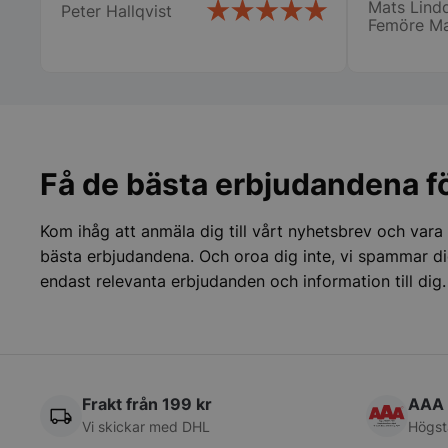
pys_session_limit
Mats Lindq
Peter Hallqvist
restaurang
Femöre Ma
stor hjälp 
ny i detta
får bli mi
framöver n
inköp! Ma
CookieScriptConse
Marina AB
Få de bästa erbjudandena fö
PHPSESSID
Kom ihåg att anmäla dig till vårt nyhetsbrev och vara
bästa erbjudandena. Och oroa dig inte, vi spammar di
endast relevanta erbjudanden och information till dig.
Frakt från 199 kr
AAA 
pys_start_session
Vi skickar med DHL
Högst