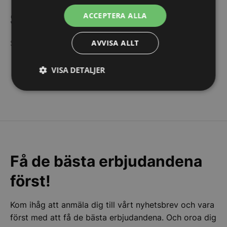
Steakknivar & bestick
ACCEPTERA ALLA
AVVISA ALLT
Steakknivar & bestick till restaurang
VISA DETALJER
Strikt
Prestanda
Inriktning
nödvändigt
Funktioner
Oklassificerade
Få de bästa erbjudandena
först!
Kom ihåg att anmäla dig till vårt nyhetsbrev och vara
Strikt nödvändigt
Prestanda
Inriktning
först med att få de bästa erbjudandena. Och oroa dig
Funktioner
Oklassificerade