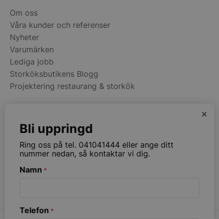
Services Limite
.accounts.livech
Om oss
Våra kunder och referenser
wp_woocommerce_session_[abcdef0123456789]
storkoksbutiken
Nyheter
{32}
Varumärken
Lediga jobb
woocommerce_cart_hash
Automattic Inc
storkoksbutiken
Storköksbutikens Blogg
Projektering restaurang & storkök
woocommerce_items_in_cart
Automattic Inc
x
storkoksbutiken
Kategorier
Bli uppringd
Restaurangmaskiner
Ring oss på tel. 041041444 eller ange ditt
Kök & Matsal
woocommerce_recently_viewed
Automattic Inc
nummer nedan, så kontaktar vi dig.
storkoksbutiken
Köksinredning & Rostfritt
Namn
*
Restaurangmöbler
Ribbväggar & Akustik
Namn
Levera
Leverantör
/
Telefon
*
Namn
Utgång
Beskrivni
__telemetric.v
.storko
Leverantör
Domän
/
Namn
Utgång
Beskrivn