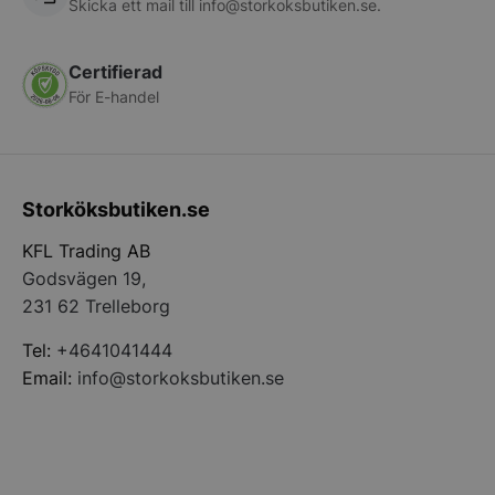
Skicka ett mail till
info@storkoksbutiken.se
.
Certifierad
För E-handel
CookieScriptConsent
CookieScript
storkoksbutiken
Storköksbutiken.se
KFL Trading AB
Godsvägen 19,
231 62 Trelleborg
Tel:
+4641041444
PHPSESSID
PHP.net
Email:
info@storkoksbutiken.se
storkoksbutiken