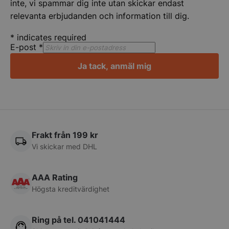
inte, vi spammar dig inte utan skickar endast
relevanta erbjudanden och information till dig.
Strikt nödvändiga kakor tillåter
kärnwebbplatsfunktioner som användarinloggning
och kontohantering. Webbplatsen kan inte
*
indicates required
användas ordentligt utan strikt nödvändiga cookies.
E-post
*
Namn
Leverantör
/
Do
Ja tack, anmäl mig
VISITOR_PRIVACY_METADATA
YouTube
.youtube.com
Frakt från 199 kr
Vi skickar med DHL
AAA Rating
Högsta kreditvärdighet
pys_session_limit
.storkoksbutiken
Google
Privacy Policy
Ring på tel. 041041444