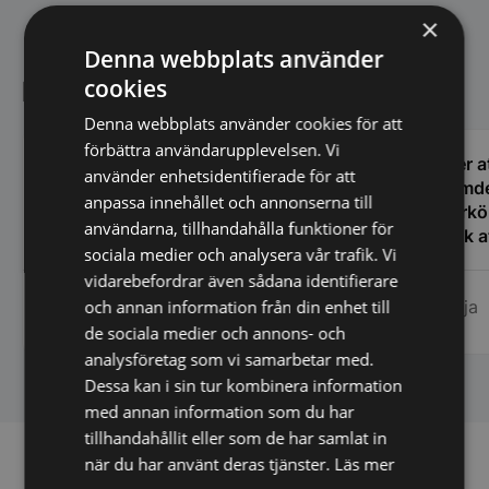
×
Denna webbplats använder
cookies
Kundnöjdhet
Denna webbplats använder cookies för att
förbättra användarupplevelsen. Vi
Vi köpte en stor spiskåpa och fick hur
Efter a
använder enhetsidentifierade för att
mycket support som helst inför köpet
glömde
anpassa innehållet och annonserna till
och även efteråt. Upplevde kunnandet
Storkö
användarna, tillhandahålla funktioner för
som stort och även att de hade egen
Tänk a
sociala medier och analysera vår trafik. Vi
erfarenhet av restaurangbranschen som
den gäl
vidarebefordrar även sådana identifierare
var till stor hjälp för mig som är relativt
servic
Mats Lindqvist, Femöre
och annan information från din enhet till
Marja
ny i detta. Tänker att detta företag får bli
bemöta
Marina AB
min nya huvudleverantör framöver när
centru
de sociala medier och annons- och
det blir dags för nya inköp! Mats
Rekomm
analysföretag som vi samarbetar med.
Lindqvist Femöre Marina AB
Dessa kan i sin tur kombinera information
med annan information som du har
tillhandahållit eller som de har samlat in
när du har använt deras tjänster.
Läs mer