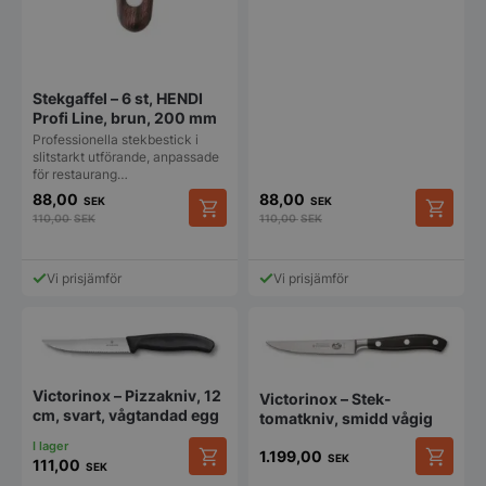
Stekgaffel – 6 st, HENDI
Profi Line, brun, 200 mm
Professionella stekbestick i
slitstarkt utförande, anpassade
för restaurang…
88,00
88,00
SEK
SEK
110,00
SEK
110,00
SEK
Vi prisjämför
Vi prisjämför
Victorinox – Pizzakniv, 12
Victorinox – Stek-
cm, svart, vågtandad egg
tomatkniv, smidd vågig
1.199,00
SEK
111,00
SEK