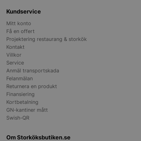
Kundservice
Mitt konto
Få en offert
Projektering restaurang & storkök
Kontakt
Villkor
Service
pys_start_session
.storkoksbutiken
Anmäl transportskada
Felanmälan
Returnera en produkt
Finansiering
Kortbetalning
GN-kantiner mått
__lc_cid
On Direct Busin
Swish-QR
Services Limite
.accounts.livech
Om Storköksbutiken.se
__lc_cst
On Direct Busin