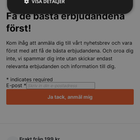
VISA DETALJER
Få de bästa erbjudandena
Strikt
Prestanda
Inriktning
nödvändigt
först!
Kom ihåg att anmäla dig till vårt nyhetsbrev och vara
Funktioner
Oklassificerade
först med att få de bästa erbjudandena. Och oroa dig
inte, vi spammar dig inte utan skickar endast
relevanta erbjudanden och information till dig.
*
indicates required
E-post
*
Strikt nödvändigt
Prestanda
Inriktning
Ja tack, anmäl mig
Funktioner
Oklassificerade
Strikt nödvändiga kakor tillåter
kärnwebbplatsfunktioner som användarinloggning
och kontohantering. Webbplatsen kan inte
användas ordentligt utan strikt nödvändiga cookies.
Namn
Leverantör
/
Do
Frakt från 199 kr