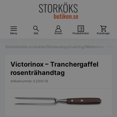
Meny
Sök
Konto
Produktlistor
Kundvagn
Startsida
/
Alla produkter
/
Restaurangutrustning
/
Victorinox – Tran
Victorinox – Tranchergaffel
rosenträhandtag
Artikelnummer: 5.2300.18