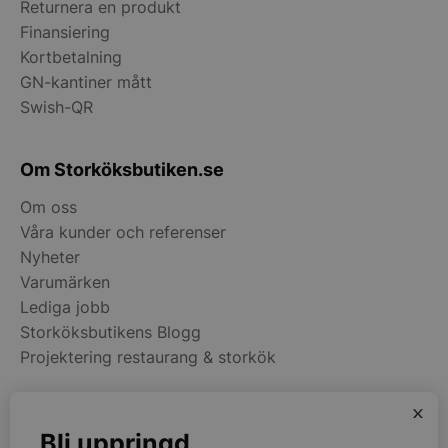
Returnera en produkt
Finansiering
Kortbetalning
pys_start_session
.storkoksbutiken
GN-kantiner mått
Swish-QR
Om Storköksbutiken.se
Om oss
Våra kunder och referenser
__lc_cid
On Direct Busin
Services Limite
Nyheter
.accounts.livech
Varumärken
Lediga jobb
__lc_cst
On Direct Busin
Services Limite
Storköksbutikens Blogg
.accounts.livech
Projektering restaurang & storkök
wp_woocommerce_session_[abcdef0123456789]
storkoksbutiken
{32}
x
Kategorier
Bli uppringd
woocommerce_cart_hash