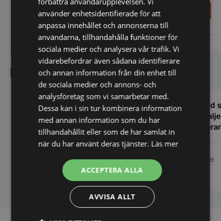
förbättra användarupplevelsen. Vi
479,00
919,00
SEK
SEK
använder enhetsidentifierade för att
anpassa innehållet och annonserna till
användarna, tillhandahålla funktioner för
Vi prisjämför
Vi prisjämför
sociala medier och analysera vår trafik. Vi
vidarebefordrar även sådana identifierare
Kundnöjdhet
och annan information från din enhet till
de sociala medier och annons- och
analysföretag som vi samarbetar med.
Absolut bästa servicen och mycket
Alltid
Dessa kan i sin tur kombinera information
trevlig och kunnig personal. Deras
detalj
med annan information som du har
produkter är klart över förväntan. Kan
leveran
tillhandahållit eller som de har samlat in
varmt rekommenderas!
när du har använt deras tjänster.
Läs mer
Calle
Peter Hallqvist
ACCEPTERA ALLA
AVVISA ALLT