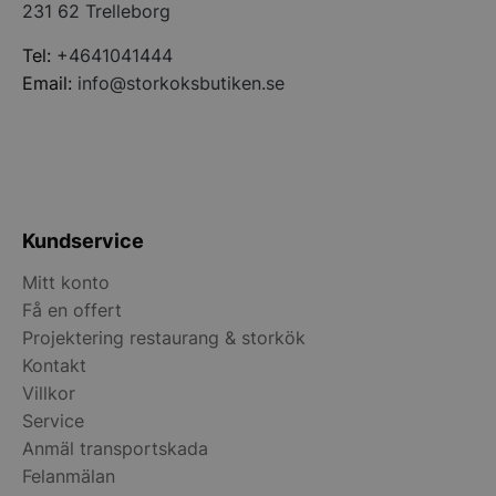
231 62 Trelleborg
CookieScriptConsent
CookieScript
Tel:
+4641041444
storkoksbutiken
Email:
info@storkoksbutiken.se
PHPSESSID
PHP.net
Kundservice
storkoksbutiken
Mitt konto
Få en offert
Projektering restaurang & storkök
Kontakt
Villkor
Service
Anmäl transportskada
Felanmälan