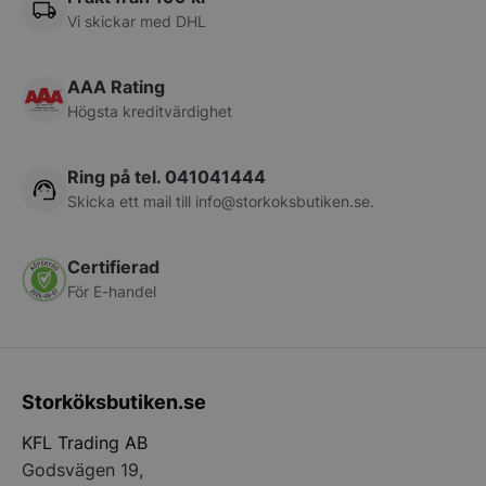
VISITOR_PRIVACY_METADATA
YouTube
Vi skickar med DHL
.youtube.com
AAA Rating
Högsta kreditvärdighet
Ring på tel. 041041444
Skicka ett mail till
info@storkoksbutiken.se
.
Certifierad
pys_session_limit
.storkoksbutiken
Google
För E-handel
Privacy Policy
Storköksbutiken.se
KFL Trading AB
Godsvägen 19,