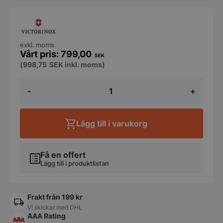
exkl. moms
799,00
SEK
(
998,75
SEK
inkl. moms)
Victorinox
-
+
-
Tranchergaffel
rosenträhandtag
mängd
Lägg till i varukorg
Få en offert
Lägg till i produktlistan
Frakt från 199 kr
Vi skickar med DHL
AAA Rating