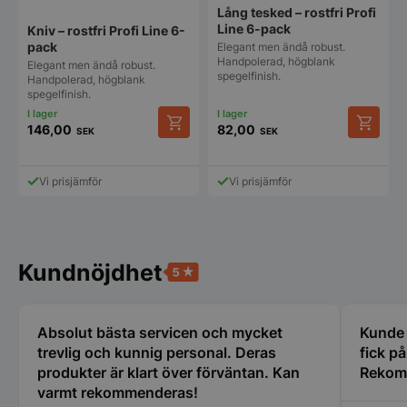
Lång tesked – rostfri Profi
Line 6-pack
Kniv – rostfri Profi Line 6-
pack
Elegant men ändå robust.
Handpolerad, högblank
Elegant men ändå robust.
pys_start_session
.storkoksbutiken
spegelfinish.
Handpolerad, högblank
spegelfinish.
146,00
82,00
SEK
SEK
Vi prisjämför
Vi prisjämför
__lc_cid
On Direct Busin
Services Limite
.accounts.livech
Kundnöjdhet
__lc_cst
On Direct Busin
Services Limite
.accounts.livech
Absolut bästa servicen och mycket
Kunde i
trevlig och kunnig personal. Deras
fick p
wp_woocommerce_session_[abcdef0123456789]
storkoksbutiken
produkter är klart över förväntan. Kan
Rekom
{32}
varmt rekommenderas!