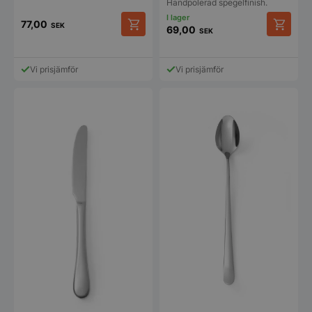
Handpolerad spegelfinish.
77,00
SEK
69,00
SEK
CookieScriptConsent
CookieScript
storkoksbutiken
Vi prisjämför
Vi prisjämför
PHPSESSID
PHP.net
storkoksbutiken