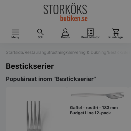
Meny
Sök
Konto
Produktlistor
Kundvagn
Startsida
/
Restaurangutrustning
/
Servering & Dukning
/
Bestick
/
Bes
Bestickserier
Populärast inom "Bestickserier"
Gaffel - rostfri - 183 mm
Budget Line 12-pack