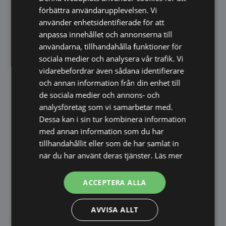
förbättra användarupplevelsen. Vi
använder enhetsidentifierade för att
anpassa innehållet och annonserna till
användarna, tillhandahålla funktioner för
Gaffel – rostfri Profi Line
6-pack
sociala medier och analysera vår trafik. Vi
Elegant men ändå robust.
vidarebefordrar även sådana identifierare
Handpolerad, högblank
och annan information från din enhet till
spegelfinish.
de sociala medier och annons- och
analysföretag som vi samarbetar med.
Dessa kan i sin tur kombinera information
med annan information som du har
tillhandahållit eller som de har samlat in
när du har använt deras tjänster.
Läs mer
Grillgaffel – Kitchen Line –
6-pack
ACCEPTERA ALLA
Rostfritt stål med ABS-handtag.
81,00
SEK
86,00
SEK
AVVISA ALLT