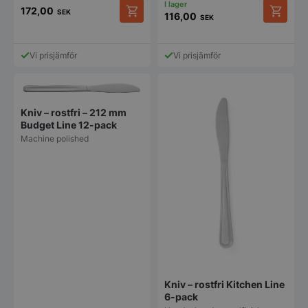
172,00
SEK
VISITOR_PRIVACY_METADATA
116,00
YouTube
SEK
.youtube.com
Vi prisjämför
Vi prisjämför
Kniv – rostfri – 212 mm
Budget Line 12-pack
Machine polished
pys_session_limit
.storkoksbutiken
Google
Privacy Policy
Kniv – rostfri Kitchen Line
6-pack