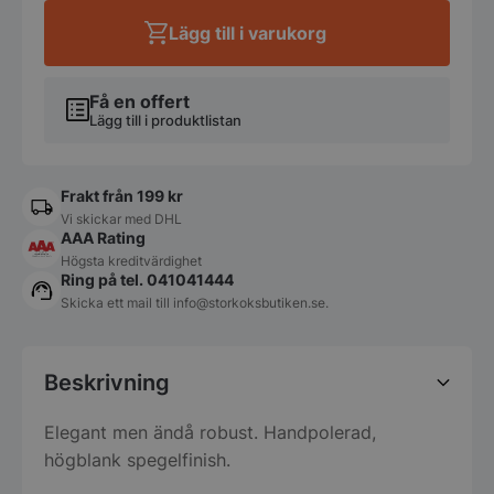
6-
Lägg till i varukorg
pack
mängd
Få en offert
Lägg till i produktlistan
Frakt från 199 kr
Vi skickar med DHL
AAA Rating
Högsta kreditvärdighet
Ring på tel. 041041444
Skicka ett mail till
info@storkoksbutiken.se
.
Beskrivning
Elegant men ändå robust. Handpolerad,
högblank spegelfinish.