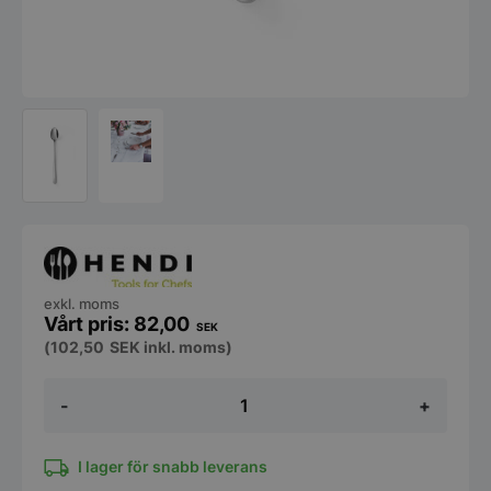
exkl. moms
82,00
SEK
(
102,50
SEK
inkl. moms)
Lång
-
+
tesked
-
rostfri
Profi
I lager för snabb leverans
Line