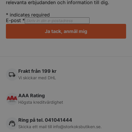
relevanta erbjudanden och information till dig.
*
indicates required
E-post
*
Ja tack, anmäl mig
pys_session_limit
.storkoksbutiken
Google
Privacy Policy
Frakt från 199 kr
Vi skickar med DHL
AAA Rating
Högsta kreditvärdighet
CookieScriptConsent
CookieScript
storkoksbutiken
Ring på tel. 041041444
Skicka ett mail till
info@storkoksbutiken.se
.