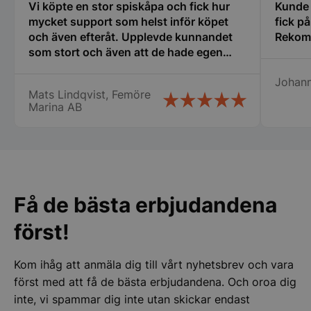
Vi köpte en stor spiskåpa och fick hur
Kunde i
mycket support som helst inför köpet
fick p
Funktioner
Oklassificerade
och även efteråt. Upplevde kunnandet
Rekom
som stort och även att de hade egen
erfarenhet av restaurangbranschen som
Johan
var till stor hjälp för mig som är relativt
Mats Lindqvist, Femöre
ny i detta. Tänker att detta företag får bli
Marina AB
min nya huvudleverantör framöver när
Strikt nödvändigt
Prestanda
Inriktning
det blir dags för nya inköp! Mats
Lindqvist Femöre Marina AB
Funktioner
Oklassificerade
Strikt nödvändiga kakor tillåter
kärnwebbplatsfunktioner som användarinloggning
och kontohantering. Webbplatsen kan inte
Få de bästa erbjudandena
användas ordentligt utan strikt nödvändiga cookies.
Namn
Leverantör
/
Do
först!
VISITOR_PRIVACY_METADATA
YouTube
.youtube.com
Kom ihåg att anmäla dig till vårt nyhetsbrev och vara
först med att få de bästa erbjudandena. Och oroa dig
inte, vi spammar dig inte utan skickar endast