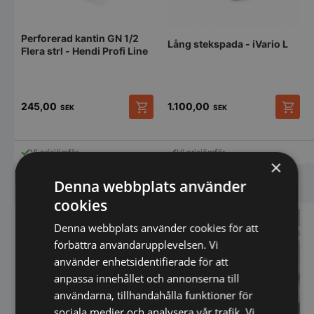
Perforerad kantin GN 1/2
Lång stekspada - iVario L
Flera strl - Hendi Profi Line
245,00
1.100,00
SEK
SEK
Den
här
produkten
Vi prisjämför
Vi prisjämför
har
×
Liknande produkter
flera
Denna webbplats använder
varianter.
De
cookies
olika
alternativen
Denna webbplats använder cookies för att
kan
förbättra användarupplevelsen. Vi
väljas
använder enhetsidentifierade för att
på
produktsidan
anpassa innehållet och annonserna till
användarna, tillhandahålla funktioner för
sociala medier och analysera vår trafik. Vi