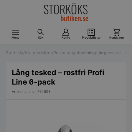
Meny
Sök
Konto
Produktlistor
Kundvagn
Startsida
/
Alla produkter
/
Restaurangutrustning
/
Lång tesked – rost
Lång tesked – rostfri Profi
Line 6-pack
Artikelnummer: 764503