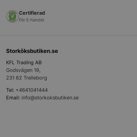
Certifierad
För E-handel
PHPSESSID
PHP.net
storkoksbutiken
Storköksbutiken.se
KFL Trading AB
Godsvägen 19,
231 62 Trelleborg
Tel:
+4641041444
Email:
info@storkoksbutiken.se
pys_start_session
.storkoksbutiken