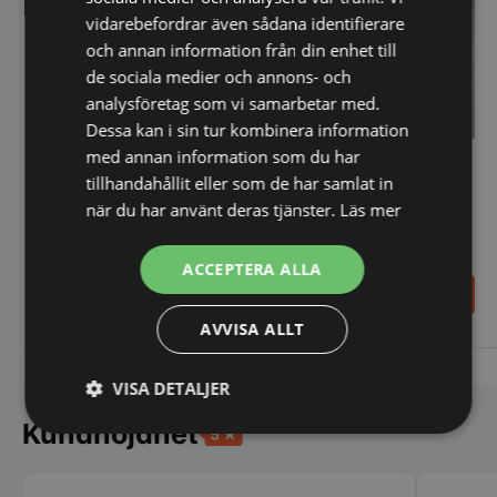
vidarebefordrar även sådana identifierare
och annan information från din enhet till
de sociala medier och annons- och
analysföretag som vi samarbetar med.
Dessa kan i sin tur kombinera information
med annan information som du har
Matsked - rostfri Profi Line
Gaffel - rostfri Profi Line 6-
tillhandahållit eller som de har samlat in
6-pack
pack
när du har använt deras tjänster.
Läs mer
ACCEPTERA ALLA
86,00
86,00
SEK
SEK
AVVISA ALLT
Vi prisjämför
Vi prisjämför
VISA DETALJER
Kundnöjdhet
Strikt
Prestanda
Inriktning
nödvändigt