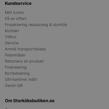
Kundservice
Mitt konto
Få en offert
Projektering restaurang & storkök
Kontakt
__lc_cid
On Direct Busin
Services Limite
Villkor
.accounts.livech
Service
Anmäl transportskada
__lc_cst
On Direct Busin
Services Limite
Felanmälan
.accounts.livech
Returnera en produkt
Finansiering
wp_woocommerce_session_[abcdef0123456789]
storkoksbutiken
{32}
Kortbetalning
GN-kantiner mått
woocommerce_cart_hash
Automattic Inc
Swish-QR
storkoksbutiken
Om Storköksbutiken.se
woocommerce_items_in_cart
Automattic Inc
storkoksbutiken