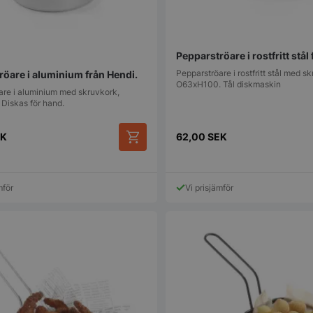
Pepparströare i rostfritt stål
Pepparströare i rostfritt stål med s
röare i aluminium från Hendi.
O63xH100. Tål diskmaskin
are i aluminium med skruvkork,
Diskas för hand.
EK
62,00
SEK
mför
Vi prisjämför