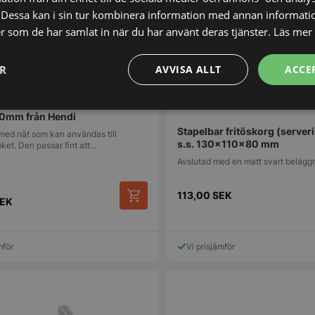
Dessa kan i sin tur kombinera information med annan informati
ler som de har samlat in när du har använt deras tjänster.
Läs mer
ER
AVVISA ALLT
ACCE
ed nät från Hendi
Prestanda
Inriktning
Funktioner
0mm från Hendi
Stapelbar fritöskorg (serveri
med nät som kan användas till
s.s. 130x110x80 mm
ket. Den passar fint att…
Avslutad med en matt svart belägg
113,00
SEK
EK
Strikt nödvändigt
Prestanda
Inriktning
Funktioner
Oklassificerade
mför
Vi prisjämför
kor tillåter kärnwebbplatsfunktioner som användarinloggning och kontohantering. We
utan strikt nödvändiga cookies.
Leverantör
/
Domän
Utgång
Beskrivning
METADATA
5
Denna cookie 
YouTube
månader
lagra använd
.youtube.com