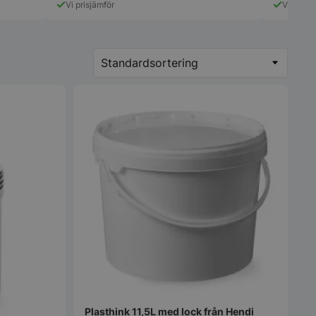
Vi prisjämför
Vi prisjä
Plasthink 11,5L med lock från Hendi