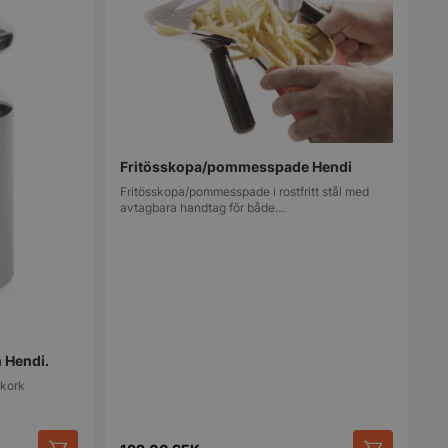
ör deras interaktion
en. Den registrerar
 besökarens
olika
cyer och
vilket säkerställer
erenser hedras i
ioner.
används för att
 många gånger en
 utlösa vissa
Fritösskopa/pommesspade Hendi
ner inom en viss
 syftar till att
Fritösskopa/pommesspade i rostfritt stål med
bplatsprestanda
avtagbara handtag för både…
 missbruk av
 används av
.com-tjänsten för att
referenserna för
okie. Det är
t Cookie-Script.com
fungerar korrekt.
ån Hendi.
erad av
 baserat på PHP-
vkork
 är en allmänt
 som används för att
iabler för
oner. Det är
lumpmässigt