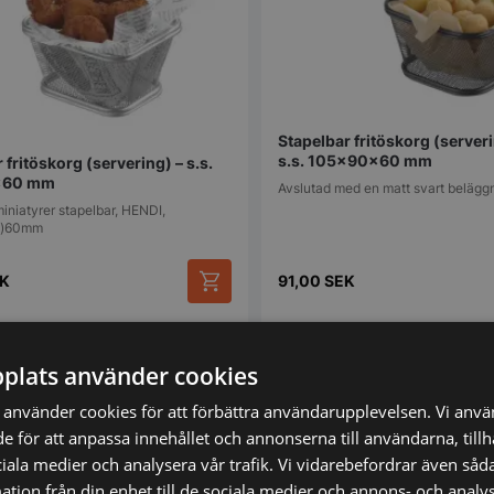
Stapelbar fritöskorg (serveri
s.s. 105x90x60 mm
 fritöskorg (servering) – s.s.
x60 mm
Avslutad med en matt svart belägg
miniatyrer stapelbar, HENDI,
H)60mm
K
91,00
SEK
mför
Vi prisjämför
plats använder cookies
använder cookies för att förbättra användarupplevelsen. Vi anv
de för att anpassa innehållet och annonserna till användarna, till
ciala medier och analysera vår trafik. Vi vidarebefordrar även såda
tion från din enhet till de sociala medier och annons- och analy