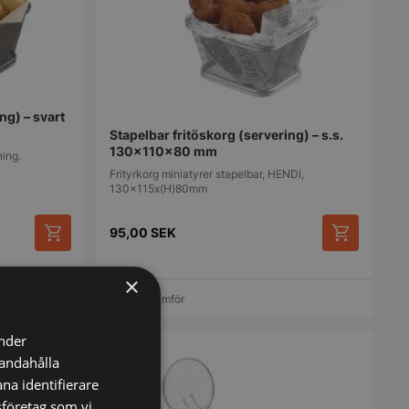
ng) – svart
Stapelbar fritöskorg (servering) – s.s.
130x110x80 mm
ning.
Frityrkorg miniatyrer stapelbar, HENDI,
130x115x(H)80mm
95,00
SEK
×
Vi prisjämför
änder
handahålla
na identifierare
sföretag som vi