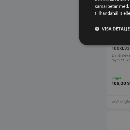
samarbetar med. 
tillhandahållit el
VISA DETALJ
Hålslev m
Strikt
100xL33
nödvändigt
En hålslev 
mycket i kö
106,00
S
Vi prisjä
Strikt nödvändiga ka
användas ordentligt 
Namn
VISITOR_PRIVACY_