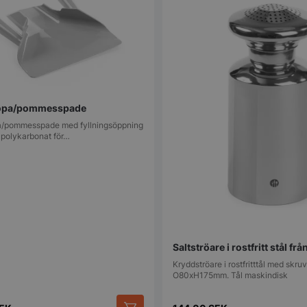
4 veckor
sekretessval f
med webbplats
uppgifter om
samtycke om 
sekretesspoli
inställningar, 
att deras pref
framtida sess
.storkoksbutiken.se
59
Denna cookie 
Google Privacy Policy
minuter
begränsa hur
kopa/pommesspade
54
användare kan
sekunder
serverfunktio
a/pommesspade med fyllningsöppning
tidsperiod, som
 polykarbonat för…
förbättra web
och förhindra
tjänster.
nt
2
Denna cookie
CookieScript
månader
Cookie-Script
storkoksbutiken.se
4 veckor
komma ihåg p
besökarens co
nödvändigt at
cookiebanner 
Saltströare i rostfritt stål fr
Session
Cookie gener
PHP.net
applikationer
storkoksbutiken.se
Kryddströare i rostfritttål med skru
språket. Detta
O80xH175mm. Tål maskindisk
identifierare
underhålla var
användarsessi
normalt ett s