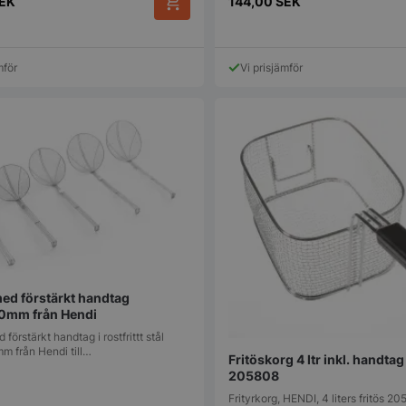
EK
144,00
SEK
genererat nu
används kan v
webbplatsen,
exempel är at
inloggad stat
mför
Vi prisjämför
mellan sidorn
.storkoksbutiken.se
Session
Denna cookie 
upprätthålla 
session tills
navigerar ge
till att alla va
kommer ihåg fr
1 år 1
Nödvändigt fö
On Direct Business
månad
hos webbplat
Services Limited
chattboxfunkt
.accounts.livechatinc.com
1 år 1
Nödvändigt fö
On Direct Business
månad
hos webbplat
Services Limited
chattboxfunkt
.accounts.livechatinc.com
ession_[abcdef0123456789]
storkoksbutiken.se
2 dagar
Används för at
med förstärkt handtag
användare på
0mm från Hendi
_hash
Session
Hjälper WooC
Automattic Inc.
förstärkt handtag i rostfrittt stål
när vagnens i
storkoksbutiken.se
 från Hendi till…
Fritöskorg 4 ltr inkl. handtag
ändras.
205808
s_in_cart
Session
Hjälper WooC
Automattic Inc.
Frityrkorg, HENDI, 4 liters fritös 
när vagnens i
storkoksbutiken.se