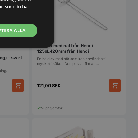
on som du har
PTERA ALLA
Hålslev med nät från Hendi
Oklassificerade
125xL420mm från Hendi
ng) – svart
En hålslev med nät som kan användas till
mycket i köket. Den passar fint att…
ning.
121,00
SEK
Vi prisjämför
bbplatsen kan inte
används för att
arens samtycke och