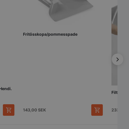
Fritösskopa/pommesspade
 Hendi.
Filterhåll
143,00
SEK
233,00