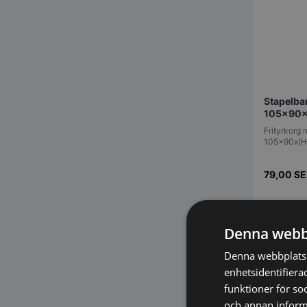
Stapelbar
105x90
Frityrkorg 
105x90x(
79,00
SE
Vi prisjä
Denna webb
Denna webbplats 
enhetsidentifiera
funktioner för so
och annan informa