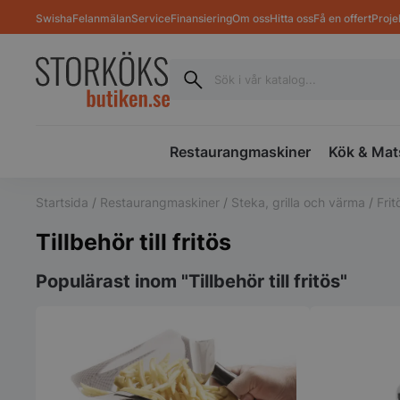
Swisha
Felanmälan
Service
Finansiering
Om oss
Hitta oss
Få en offert
Proje
Restaurangmaskiner
Kök & Mat
Startsida
/
Restaurangmaskiner
/
Steka, grilla och värma
/
Frit
Tillbehör till fritös
Populärast inom "Tillbehör till fritös"