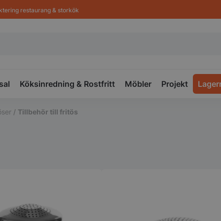
ktering restaurang & storkök
sal
Köksinredning & Rostfritt
Möbler
Projekt
Lager
öser
/
Tillbehör till fritös