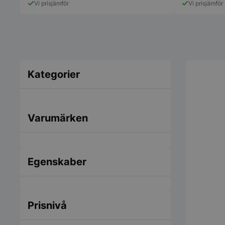
Vi prisjämför
Vi prisjämför
Kategorier
Varumärken
Egenskaber
Prisnivå