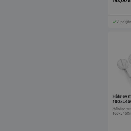
143,00
S
Vi prisjä
pys_start_session
__lc_cid
__lc_cst
wp_woocommerce_s
Hålslev 
{32}
160xL45
woocommerce_cart
Hålslev med 
160xL450mm
woocommerce_item