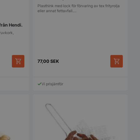
Plasthink med lock för förvaring av tex frityrolja
eller annat fettavfall.…
 från Hendi.
kruvkork,
77,00
SEK
Vi prisjämför