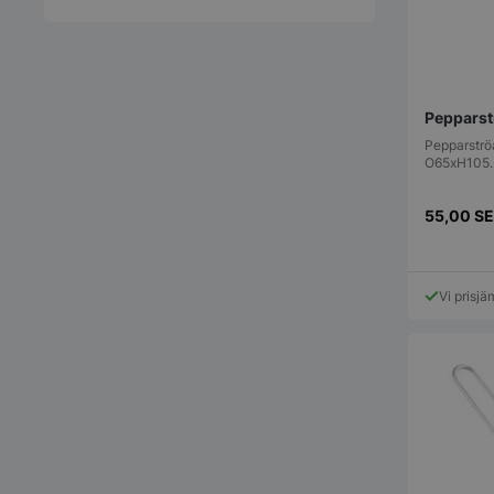
Pepparst
Pepparströ
O65xH105. 
55,00
S
Vi prisjä