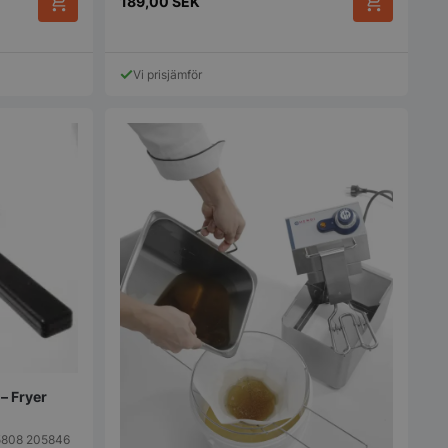
189,00
SEK
mmer, hur det
ara specifikt för
 men ett bra
t bibehålla en
us för en användare
Vi prisjämför
a.
används för att
en användares
tånd medan de
nom webbplatsen, se
l eller dataposter
ån sida till sida.
r funktionaliteten
sens
ion.
r funktionaliteten
sens
ion.
t identifiera
 webbplatsen.
ommerce att avgöra
nnehåll / data
 – Fryer
ommerce att avgöra
205808 205846
nnehåll / data