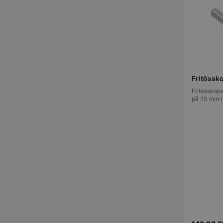
pys_session_limit
Fritöss
Fritösskop
på 70 mm i
CookieScriptConse
PHPSESSID