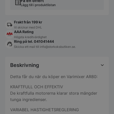
Få en offert
Lägg till i produktlistan
Frakt från 199 kr
Vi skickar med DHL
AAA Rating
Högsta kreditvärdighet
Ring på tel. 041041444
Skicka ett mail till
info@storkoksbutiken.se
.
Beskrivning
Detta får du när du köper en Varimixer AR80:
KRAFTFULL OCH EFFEKTIV
De kraftfulla motorerna klarar stora mängder
tunga ingredienser.
VARIABEL HASTIGHETSREGLERING