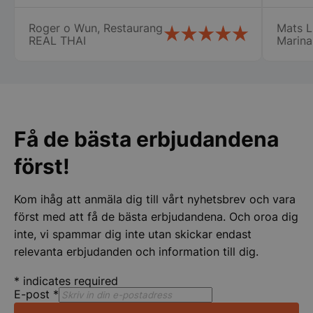
oss i Nyköping som jag inte tror att
erfare
många företag gör stor eloge för det så
var til
Roger o Wun, Restaurang
Mats L
vi fick våra chafing dish och räddade vår
ny i de
PHPSESSID
PHP.net
REAL THAI
Marina
stora catering idag lördag. Vi vill
min ny
storkoksbutiken
speciellt tacka Therese, Samt er
det bl
chaufför som jag tyvärr inte kommer
Lindqv
ihåg namnet på. Vi kommer att fortsätta
att handla av er Än en gång stort tack
för er hjälpen
Få de bästa erbjudandena
först!
Kom ihåg att anmäla dig till vårt nyhetsbrev och vara
först med att få de bästa erbjudandena. Och oroa dig
inte, vi spammar dig inte utan skickar endast
relevanta erbjudanden och information till dig.
pys_start_session
.storkoksbutiken
*
indicates required
E-post
*