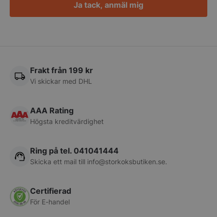
Ja tack, anmäl mig
__lc_cid
On Direct Busin
Services Limite
.accounts.livech
Frakt från 199 kr
__lc_cst
On Direct Busin
Vi skickar med DHL
Services Limite
.accounts.livech
AAA Rating
wp_woocommerce_session_[abcdef0123456789]
storkoksbutiken
{32}
Högsta kreditvärdighet
woocommerce_cart_hash
Automattic Inc
Ring på tel. 041041444
storkoksbutiken
Skicka ett mail till
info@storkoksbutiken.se
.
woocommerce_items_in_cart
Automattic Inc
Certifierad
storkoksbutiken
För E-handel