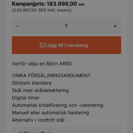
183.998,00
SEK
(
229.997,50
SEK
inkl. moms)
Varimixer
-
+
AR80
-
Blandare
med
Lägg till i varukorg
VL-
1S-
kontrollpanel
-
Varför välja en Björn AR80:
Automatisk
skålnedsänkning,
UNIKA FÖRSÄLJNINGSARGUMENT
automatisk
Slitstark blandare
hastighetskontroll
mängd
Skål med skåldetektering
Digital timer
Automatisk kittelfixering och -centrering
Manuell eller automatisk hantering
Alternativ i rostfritt stål