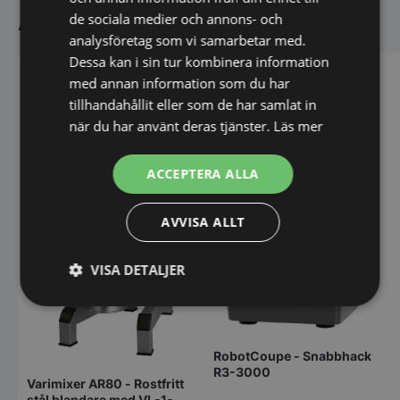
Andra köpte även
de sociala medier och annons- och
analysföretag som vi samarbetar med.
Dessa kan i sin tur kombinera information
med annan information som du har
tillhandahållit eller som de har samlat in
när du har använt deras tjänster.
Läs mer
ACCEPTERA ALLA
AVVISA ALLT
VISA DETALJER
Strikt
Prestanda
Inriktning
nödvändigt
RobotCoupe - Snabbhack
R3-3000
Varimixer AR80 - Rostfritt
Funktioner
Oklassificerade
stål blandare med VL-1-