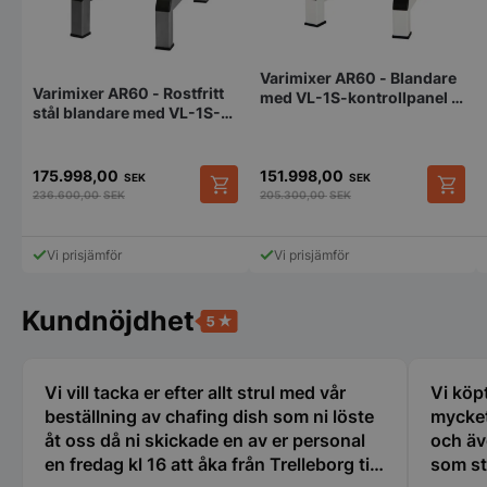
Varimixer AR60 - Blandare
Varimixer AR60 - Rostfritt
med VL-1S-kontrollpanel -
stål blandare med VL-1S-
Automatisk
pys_session_limit
.storkoksbutiken
Google
kontrollpanel
skålnedsänkning,
Privacy Policy
automatisk
175.998,00
151.998,00
hastighetskontroll
SEK
SEK
236.600,00
SEK
205.300,00
SEK
Vi prisjämför
Vi prisjämför
Kundnöjdhet
CookieScriptConsent
CookieScript
storkoksbutiken
Vi vill tacka er efter allt strul med vår
Vi köp
beställning av chafing dish som ni löste
mycket
åt oss då ni skickade en av er personal
och äv
en fredag kl 16 att åka från Trelleborg till
som st