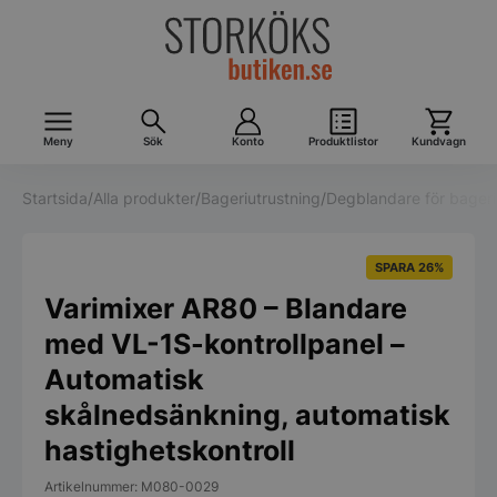
Meny
Sök
Konto
Produktlistor
Kundvagn
Startsida
/
Alla produkter
/
Bageriutrustning
/
Degblandare för bageri
SPARA 26%
Varimixer AR80 – Blandare
med VL-1S-kontrollpanel –
Automatisk
skålnedsänkning, automatisk
hastighetskontroll
Artikelnummer: M080-0029