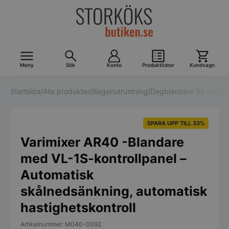
Meny
Sök
Konto
Produktlistor
Kundvagn
Startsida
/
Alla produkter
/
Bageriutrustning
/
Degblandare för bageri
SPARA UPP TILL 33%
Varimixer AR40 -Blandare
med VL-1S-kontrollpanel –
Automatisk
skålnedsänkning, automatisk
hastighetskontroll
Artikelnummer: M040-0092