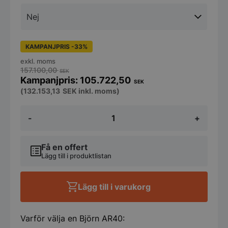
KAMPANJPRIS -33%
exkl. moms
157.100,00
SEK
105.722,50
SEK
(
132.153,13
SEK
inkl. moms)
Varimixer
-
+
AR40
-
Blandare
med
Få en offert
VL-
Lägg till i produktlistan
1S-
kontrollpanel
-
Lägg till i varukorg
Automatisk
skålnedsänkning,
automatisk
Varför välja en Björn AR40:
hastighetskontroll