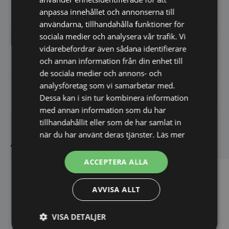
procent torra ingredienser.
anpassa innehållet och annonserna till
användarna, tillhandahålla funktioner för
sociala medier och analysera vår trafik. Vi
vidarebefordrar även sådana identifierare
Har du frågor om produkten? Klicka här
och annan information från din enhet till
de sociala medier och annons- och
analysföretag som vi samarbetar med.
Vi prisjämför - Klicka här
Dessa kan i sin tur kombinera information
med annan information som du har
tillhandahållit eller som de har samlat in
när du har använt deras tjänster.
Läs mer
Andra köpte även
ACCEPTERA ALLA
AVVISA ALLT
VISA DETALJER