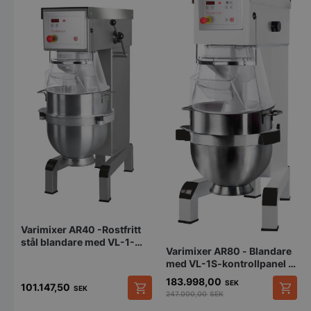
pys_session_limit
.storkoksbutiken
Google
Privacy Policy
Varimixer AR40 -Rostfritt
stål blandare med VL-1-
Varimixer AR80 - Blandare
kontrollpanel
med VL-1S-kontrollpanel -
Automatisk
183.998,00
SEK
101.147,50
skålnedsänkning,
SEK
247.000,00
SEK
automatisk
Den