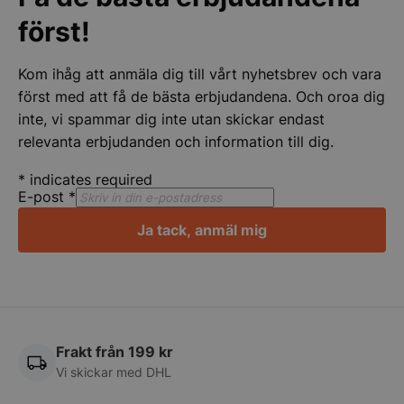
först!
pys_start_session
.storkoksbutiken
Kom ihåg att anmäla dig till vårt nyhetsbrev och vara
först med att få de bästa erbjudandena. Och oroa dig
inte, vi spammar dig inte utan skickar endast
relevanta erbjudanden och information till dig.
*
indicates required
__lc_cid
On Direct Busin
E-post
*
Services Limite
.accounts.livech
Ja tack, anmäl mig
__lc_cst
On Direct Busin
Services Limite
.accounts.livech
wp_woocommerce_session_[abcdef0123456789]
storkoksbutiken
{32}
Frakt från 199 kr
Vi skickar med DHL
woocommerce_cart_hash
Automattic Inc
storkoksbutiken