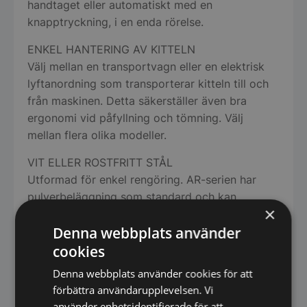
handtaget eller automatiskt med en
knapptryckning, i en enda rörelse.
ENKEL HANTERING AV KITTELN
Välj mellan en transportvagn eller en elektrisk
lyftanordning som transporterar kitteln till och
från maskinen. Detta säkerställer även bra
ergonomi vid påfyllning och tömning. Välj
mellan flera olika modeller.
VIT ELLER ROSTFRITT STÅL
Utformad för enkel rengöring. AR-serien har
pulverbeläggning som standard och kan
×
uppgraderas till rostfritt stål.
Denna webbplats använder
SÄRSKILT FÖR PIZZA
cookies
AR40 och AR60 finns i en särskild pizzaversion
Denna webbplats använder cookies för att
med en extra kraftfull motor som utan problem
förbättra användarupplevelsen. Vi
klarar pizzadegar på 32 resp. 46 kg med 50
använder enhetsidentifierade för att