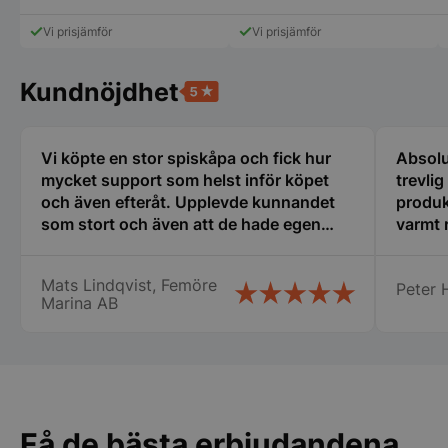
hastighetskontroll
här
CookieScriptConsent
CookieScript
storkoksbutiken
produkten
Vi prisjämför
Vi prisjämför
har
flera
varianter.
Kundnöjdhet
De
olika
alternativen
kan
Vi köpte en stor spiskåpa och fick hur
Absolu
väljas
PHPSESSID
mycket support som helst inför köpet
trevli
PHP.net
på
storkoksbutiken
och även efteråt. Upplevde kunnandet
produk
produktsidan
som stort och även att de hade egen
varmt
erfarenhet av restaurangbranschen som
var till stor hjälp för mig som är relativt
Mats Lindqvist, Femöre
Peter H
ny i detta. Tänker att detta företag får bli
Marina AB
min nya huvudleverantör framöver när
det blir dags för nya inköp! Mats
Lindqvist Femöre Marina AB
Få de bästa erbjudandena