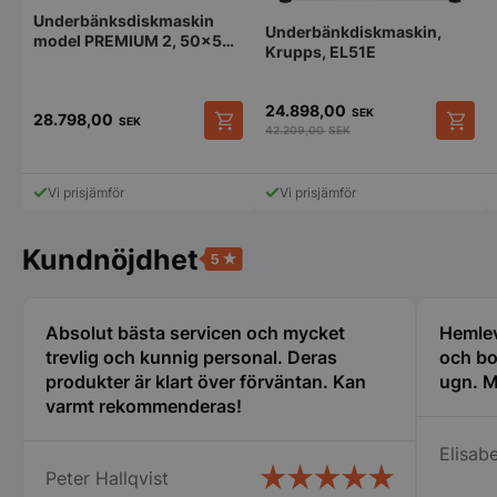
Underbänksdiskmaskin
Underbänkdiskmaskin,
model PREMIUM 2, 50x50
Krupps, EL51E
backar
pys_session_limit
.storkoksbutiken
Google
24.898,00
Privacy Policy
SEK
28.798,00
SEK
42.209,00
SEK
Vi prisjämför
Vi prisjämför
Kundnöjdhet
Absolut bästa servicen och mycket
Hemlev
CookieScriptConsent
CookieScript
storkoksbutiken
trevlig och kunnig personal. Deras
och bo
produkter är klart över förväntan. Kan
ugn. M
varmt rekommenderas!
Elisabe
Peter Hallqvist