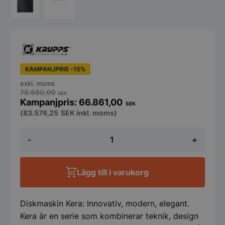
KAMPANJPRIS -15%
exkl. moms
78.660,00
SEK
66.861,00
SEK
(
83.576,25
SEK
inkl. moms)
Underbänkdiskmaskin,
-
+
Krupps,
KERA
mängd
Lägg till i varukorg
Diskmaskin Kera: Innovativ, modern, elegant.
Kera är en serie som kombinerar teknik, design