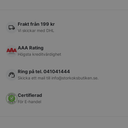
__lc_cid
On Direct Busin
Services Limite
Frakt från 199 kr
.accounts.livech
Vi skickar med DHL
__lc_cst
On Direct Busin
Services Limite
.accounts.livech
AAA Rating
Högsta kreditvärdighet
wp_woocommerce_session_[abcdef0123456789]
storkoksbutiken
{32}
Ring på tel. 041041444
woocommerce_cart_hash
Automattic Inc
Skicka ett mail till
info@storkoksbutiken.se
.
storkoksbutiken
Certifierad
woocommerce_items_in_cart
Automattic Inc
För E-handel
storkoksbutiken
woocommerce_recently_viewed
Automattic Inc