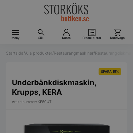
Meny
Sök
Konto
Produktlistor
Kundvagn
Startsida
/
Alla produkter
/
Restaurangmaskiner
/
Restaurangdiskmas
SPARA 15%
Underbänkdiskmaskin,
Krupps, KERA
Artikelnummer: KE50UT