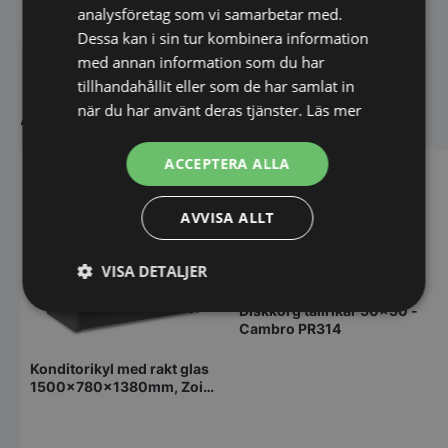
analysföretag som vi samarbetar med.
Dessa kan i sin tur kombinera information
med annan information som du har
tillhandahållit eller som de har samlat in
Andra köpte även
när du har använt deras tjänster.
Läs mer
ACCEPTERA ALLA
AVVISA ALLT
VISA DETALJER
Diskkorg tallrikar 50x50 -
Strikt
Prestanda
Inriktning
Cambro PR314
nödvändigt
Konditorikyl med rakt glas
1500x780x1380mm, Zoin
Kristall
Funktioner
Oklassificerade