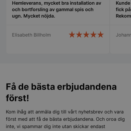
kan
kan
Hemleverans, mycket bra installation av
Kunde i
väljas
väljas
och bortforsling av gammal spis och
fick p
på
på
ugn. Mycket nöjda.
Rekom
produktsidan
produk
Elisabeth Billholm
Johan
pys_session_limit
.storkoksbutiken
Google
Privacy Policy
Få de bästa erbjudandena
först!
Kom ihåg att anmäla dig till vårt nyhetsbrev och vara
CookieScriptConsent
CookieScript
storkoksbutiken
först med att få de bästa erbjudandena. Och oroa dig
inte, vi spammar dig inte utan skickar endast