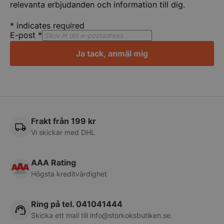
relevanta erbjudanden och information till dig.
*
indicates required
E-post
*
PHPSESSID
PHP.net
Ja tack, anmäl mig
storkoksbutiken
Frakt från 199 kr
Vi skickar med DHL
AAA Rating
Högsta kreditvärdighet
Ring på tel. 041041444
pys_start_session
.storkoksbutiken
Skicka ett mail till
info@storkoksbutiken.se
.