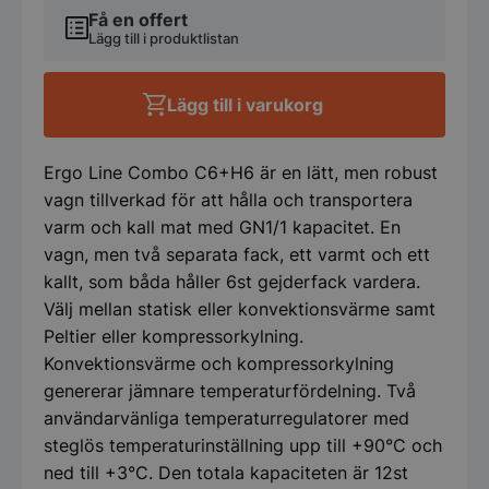
Combo
Få en offert
Active
Lägg till i produktlistan
Cooling
+
Hot
Lägg till i varukorg
AC6+H6
-
Scanbox
Ergo Line Combo C6+H6 är en lätt, men robust
mängd
vagn tillverkad för att hålla och transportera
varm och kall mat med GN1/1 kapacitet. En
vagn, men två separata fack, ett varmt och ett
kallt, som båda håller 6st gejderfack vardera.
Välj mellan statisk eller konvektionsvärme samt
Peltier eller kompressorkylning.
Konvektionsvärme och kompressorkylning
genererar jämnare temperaturfördelning. Två
användarvänliga temperaturregulatorer med
steglös temperaturinställning upp till +90°C och
ned till +3°C. Den totala kapaciteten är 12st