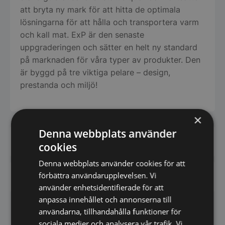
att bryta ny mark för att hitta de optimala
lösningarna för att hålla och transportera varm
och kall mat. ExP är den senaste
uppgraderingen och sätter en helt ny standard
på marknaden för våra typer av produkter. Den
är byggd på tre viktiga pelare – design,
prestanda och miljö!
×
Denna webbplats använder
Har du frågor om produkten? Klicka här
cookies
Denna webbplats använder cookies för att
förbättra användarupplevelsen. Vi
Vi prisjämför - Klicka här
använder enhetsidentifierade för att
anpassa innehållet och annonserna till
användarna, tillhandahålla funktioner för
Andra köpte även
sociala medier och analysera vår trafik. Vi