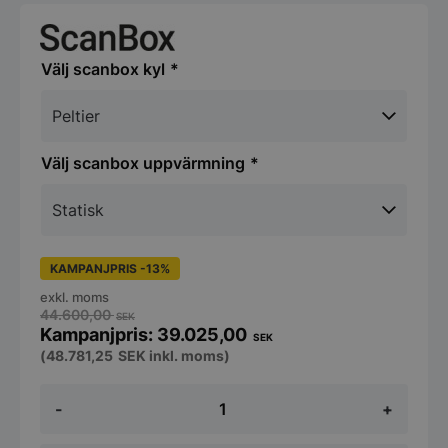
scanbox kyl
scanbox uppvärmning
KAMPANJPRIS -13%
exkl. moms
44.600,00
SEK
39.025,00
SEK
(
48.781,25
SEK
inkl. moms)
Transportbox
-
+
-
Ergo
Line