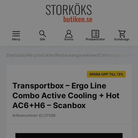
Meny
Sök
Konto
Produktlistor
Kundvagn
Startsida
/
Alla produkter
/
Restaurangmaskiner
/
Cateringutrustning
/
SPARA UPP TILL 13%
Transportbox – Ergo Line
Combo Active Cooling + Hot
AC6+H6 – Scanbox
Artikelnummer: ELCPS66