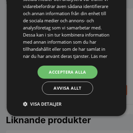
vidarebefordrar även sådana identifierare
och annan information från din enhet till
de sociala medier och annons- och
analysföretag som vi samarbetar med.
Dessa kan i sin tur kombinera information
med annan information som du har
tillhandahållit eller som de har samlat in
Thermobox Svart EPP 40 ltr
Pizzabud väska - box
när du har använt deras tjänster.
Läs mer
450x450 mm
ACCEPTERA ALLA
339,00
AVVISA ALLT
SEK
545,00
SEK
377,00
SEK
VISA DETALJER
Vi prisjämför
Vi prisjämför
Strikt
Prestanda
Inriktning
Liknande produkter
nödvändigt