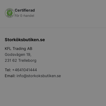
Certifierad
För E-handel
__lc_cid
On Direct Busin
Services Limite
.accounts.livech
Storköksbutiken.se
KFL Trading AB
__lc_cst
On Direct Busin
Services Limite
Godsvägen 19,
.accounts.livech
231 62 Trelleborg
wp_woocommerce_session_[abcdef0123456789]
storkoksbutiken
{32}
Tel:
+4641041444
Email:
info@storkoksbutiken.se
woocommerce_cart_hash
Automattic Inc
storkoksbutiken
woocommerce_items_in_cart
Automattic Inc
storkoksbutiken