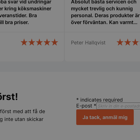
bba svar vid undringar
Absolut bästa servicen och
inställningar, 
att deras pref
er kring köksmaskiner
mycket trevlig och kunnig
framtida sess
veranstider. Bra
personal. Deras produkter är 
.storkoksbutiken.se
59
Denna cookie 
ll bra priser.
över förväntan. Kan varmt
Google Privacy Policy
minuter
begränsa hur
rekommenderas!
54
användare kan
sekunder
serverfunktio
tidsperiod, som
förbättra web
Peter Hallqvist
och förhindra
tjänster.
nt
2
Denna cookie
CookieScript
månader
Cookie-Script
storkoksbutiken.se
4 veckor
komma ihåg p
besökarens co
nödvändigt at
cookiebanner 
Session
Cookie gener
PHP.net
rst!
applikationer
storkoksbutiken.se
*
indicates required
språket. Detta
identifierare
E-post
*
underhålla var
 först med att få de
användarsessi
Ja tack, anmäl mig
normalt ett s
g inte utan skickar
genererat nu
används kan v
webbplatsen,
exempel är at
inloggad stat