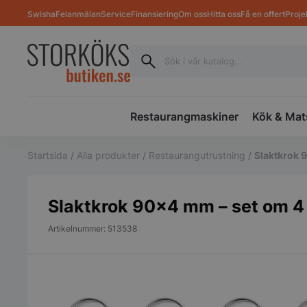
Swisha
Felanmälan
Service
Finansiering
Om oss
Hitta oss
Få en offert
Proje
Restaurangmaskiner
Kök & Mat
Startsida
/
Alla produkter
/
Restaurangutrustning
/
Slaktkrok 
Slaktkrok 90×4 mm – set om 4
Artikelnummer: 513538