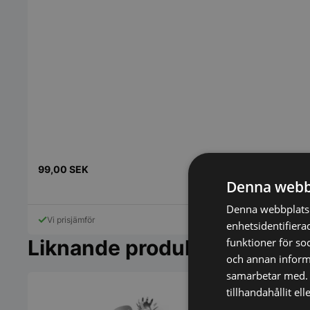
99,00
SEK
80,00
SEK
Denna webb
Denna webbplats 
Vi prisjämför
Vi prisjämför
enhetsidentifiera
Liknande produkter
funktioner för so
och annan informa
samarbetar med. 
tillhandahållit el