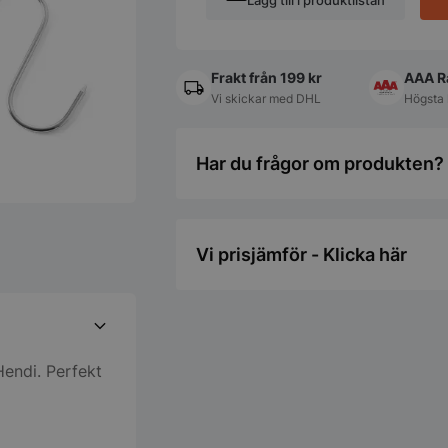
Lägg till i produktlistan
4
Hendi
mängd
Frakt från 199 kr
AAA R
Vi skickar med DHL
Högsta 
Har du frågor om produkten? 
Vi prisjämför - Klicka här
Hendi. Perfekt