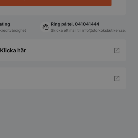
ating
Ring på tel. 041041444
kreditvärdighet
Skicka ett mail till
info@storkoksbutiken.se
.
Klicka här