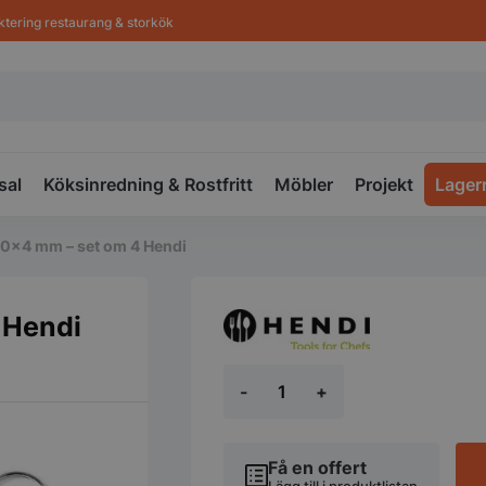
ktering restaurang & storkök
sal
Köksinredning & Rostfritt
Möbler
Projekt
Lager
90×4 mm – set om 4 Hendi
 Hendi
Slaktkrok
-
+
90x4
mm
-
set
Få en offert
om