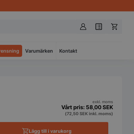
rensning
Varumärken
Spacer
Kontakt
exkl. moms
58,00
SEK
(
72,50
SEK
inkl. moms)
Lägg till i varukorg