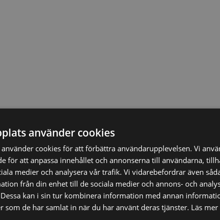
84,00
SEK
plats använder cookies
använder cookies för att förbättra användarupplevelsen. Vi anv
Vi prisjämför
de för att anpassa innehållet och annonserna till användarna, till
ciala medier och analysera vår trafik. Vi vidarebefordrar även såda
tion från din enhet till de sociala medier och annons- och analy
Dessa kan i sin tur kombinera information med annan informati
ler som de har samlat in när du har använt deras tjänster.
Läs mer