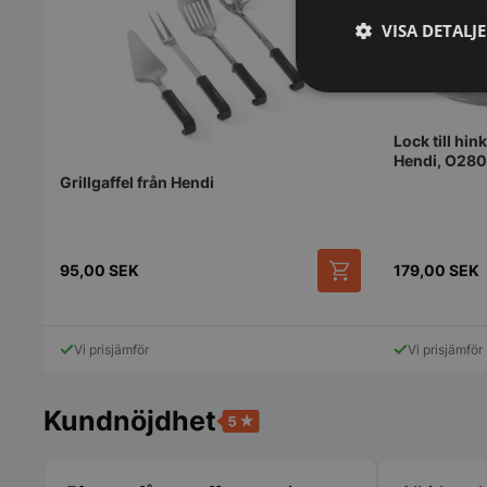
VISA DETALJ
Strikt
nödvändigt
Lock till hin
Hendi, O28
Grillgaffel från Hendi
95,00
SEK
179,00
SEK
Strikt nödvändiga ka
användas ordentligt 
Vi prisjämför
Vi prisjämför
Namn
VISITOR_PRIVACY_
Kundnöjdhet