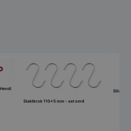
 Hendi
Slickepo
Slaktkrok 110x5 mm - set om4