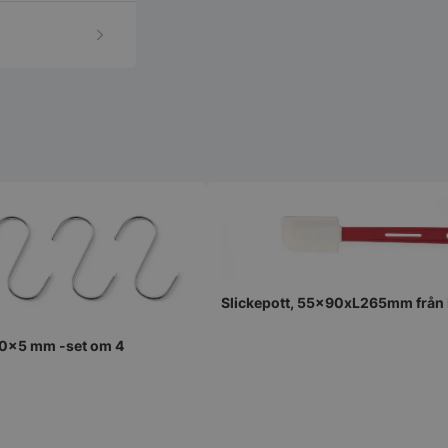
Slickepott, 55x90xL265mm från
30x5 mm -set om 4