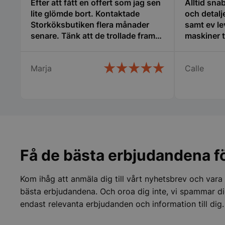
Efter att fått en offert som jag sen
Alltid sna
lite glömde bort. Kontaktade
och detalj
Storköksbutiken flera månader
samt ev le
pys_session_limit
senare. Tänk att de trollade fram
maskiner ti
min offert och den gällde
fortfarande. Det kallar jag service.
Marja
Calle
Snabb leverans och ett trevligt
bemötande. Man lägger kunden i
centrum och inget är omöjligt.
CookieScriptConse
Rekommenderar varmt detta
företag.
PHPSESSID
Få de bästa erbjudandena fö
Kom ihåg att anmäla dig till vårt nyhetsbrev och vara
bästa erbjudandena. Och oroa dig inte, vi spammar di
endast relevanta erbjudanden och information till dig.