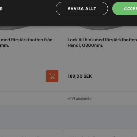
ER
AVVISA ALLT
ACCE
Prestanda
Inriktning
Funktioner
k med förstärktbotten från
Lock till hink med förstärktbotten
0mm.
Hendi, O300mm.
Strikt nödvändigt
Prestanda
Inriktning
Funktioner
Oklassificerade
189,00
SEK
kor tillåter kärnwebbplatsfunktioner som användarinloggning och kontohantering. We
utan strikt nödvändiga cookies.
Vi prisjämför
Leverantör
/
Domän
Utgång
Beskrivning
METADATA
5
Denna cookie 
YouTube
månader
lagra använd
.youtube.com
4 veckor
sekretessval f
med webbplats
uppgifter om
samtycke om 
sekretesspoli