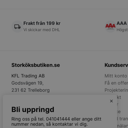
pys_start_session
Frakt från 199 kr
AAA 
Vi skickar med DHL
Högst
__lc_cid
__lc_cst
Storköksbutiken.se
Kundserv
wp_woocommerce_s
KFL Trading AB
Mitt konto
{32}
Godsvägen 19,
Få en offe
woocommerce_cart
231 62 Trelleborg
Projekteri
Kontakt
x
Tel:
+4641041444
woocommerce_item
Villkor
Bli uppringd
Email:
info@storkoksbutiken.se
Service
woocommerce_rece
Anmäl tra
Ring oss på tel. 041041444 eller ange ditt
nummer nedan, så kontaktar vi dig.
Felanmäla