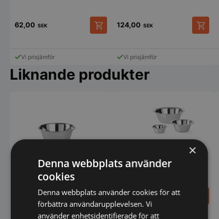
62,00
124,00
SEK
SEK
Vi prisjämför
Vi prisjämför
Liknande produkter
×
Denna webbplats använder
Skål, 0,8L, från Hendi
Skål, 1,6L, från Hendi
cookies
Denna webbplats använder cookies för att
80,00
49,00
SEK
SEK
förbättra användarupplevelsen. Vi
använder enhetsidentifierade för att