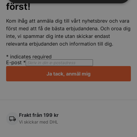
först!
Strikt
Prestanda
Inriktning
nödvändigt
Kom ihåg att anmäla dig till vårt nyhetsbrev och vara
först med att få de bästa erbjudandena. Och oroa dig
Funktioner
Oklassificerade
inte, vi spammar dig inte utan skickar endast
relevanta erbjudanden och information till dig.
*
indicates required
E-post
*
Ja tack, anmäl mig
Strikt nödvändigt
Prestanda
Inriktning
Funktioner
Oklassificerade
Strikt nödvändiga kakor tillåter
kärnwebbplatsfunktioner som användarinloggning
och kontohantering. Webbplatsen kan inte
användas ordentligt utan strikt nödvändiga cookies.
Frakt från 199 kr
Namn
Leverantör
/
Do
Vi skickar med DHL
VISITOR_PRIVACY_METADATA
YouTube
.youtube.com