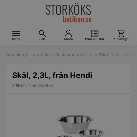
Meny
Sök
Konto
Produktlistor
Kundvagn
Startsida
/
Alla produkter
/
Restaurangutrustning
/
Skål, 2,3L, från H
Skål, 2,3L, från Hendi
Artikelnummer: 530405