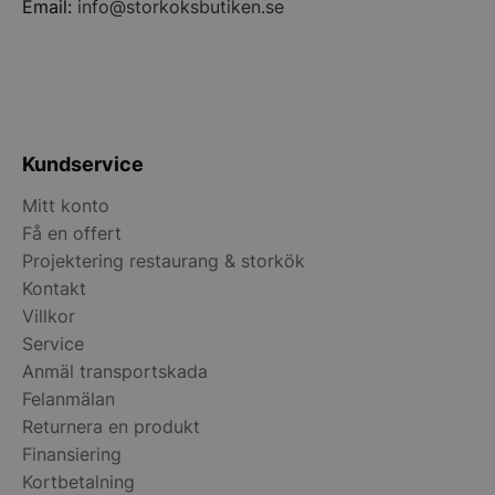
CookieScriptConsent
CookieScript
Email:
info@storkoksbutiken.se
storkoksbutiken
Kundservice
PHPSESSID
PHP.net
Mitt konto
storkoksbutiken
Få en offert
Projektering restaurang & storkök
Kontakt
Villkor
Service
Anmäl transportskada
Felanmälan
Returnera en produkt
Finansiering
Kortbetalning