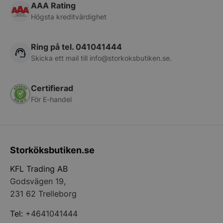
AAA Rating
Högsta kreditvärdighet
Ring på tel. 041041444
Skicka ett mail till
info@storkoksbutiken.se
.
Certifierad
För E-handel
pys_session_limit
.storkoksbutiken
Google
Privacy Policy
Storköksbutiken.se
KFL Trading AB
Godsvägen 19,
231 62 Trelleborg
Tel:
+4641041444