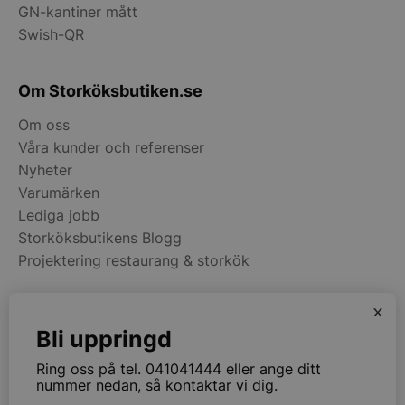
GN-kantiner mått
pys_start_session
.storkoksbutiken
Swish-QR
Om Storköksbutiken.se
Om oss
Våra kunder och referenser
Nyheter
__lc_cid
On Direct Busin
Varumärken
Services Limite
.accounts.livech
Lediga jobb
Storköksbutikens Blogg
__lc_cst
On Direct Busin
Projektering restaurang & storkök
Services Limite
.accounts.livech
x
wp_woocommerce_session_[abcdef0123456789]
storkoksbutiken
Kategorier
{32}
Bli uppringd
Restaurangmaskiner
Ring oss på tel. 041041444 eller ange ditt
Kök & Matsal
woocommerce_cart_hash
Automattic Inc
nummer nedan, så kontaktar vi dig.
storkoksbutiken
Köksinredning & Rostfritt