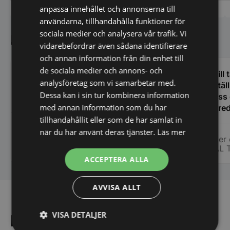
anpassa innehållet och annonserna till
Vi prisjämför
Vi prisjämför
användarna, tillhandahålla funktioner för
sociala medier och analysera vår trafik. Vi
Kundnöjdhet
vidarebefordrar även sådana identifierare
och annan information från din enhet till
de sociala medier och annons- och
Hemleverans, mycket bra installation av
Vi vill
analysföretag som vi samarbetar med.
och bortforsling av gammal spis och
bestäl
Dessa kan i sin tur kombinera information
ugn. Mycket nöjda.
åt oss
med annan information som du har
en fred
oss i 
tillhandahållit eller som de har samlat in
Elisabeth Billholm
många 
när du har använt deras tjänster.
Läs mer
Roger 
vi fic
REAL 
stora ca
ACCEPTERA ALLA
specie
chauff
ihåg namnet på.
AVVISA ALLT
att ha
för er 
VISA DETALJER
Få de bästa erbjudandena