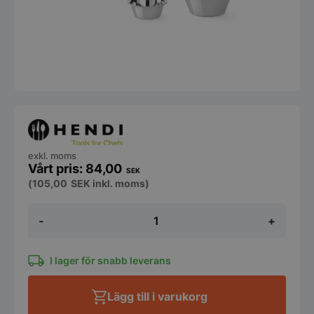
exkl. moms
84,00
SEK
(
105,00
SEK
inkl. moms)
Skål,
-
+
2,3L,
från
Hendi
mängd
I lager för snabb leverans
Lägg till i varukorg