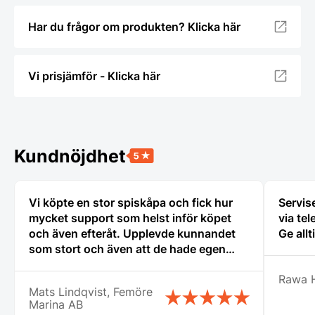
Har du frågor om produkten? Klicka här
Vi prisjämför - Klicka här
Kundnöjdhet
Vi köpte en stor spiskåpa och fick hur
Servise
mycket support som helst inför köpet
via tel
och även efteråt. Upplevde kunnandet
Ge allt
som stort och även att de hade egen
erfarenhet av restaurangbranschen som
Rawa 
var till stor hjälp för mig som är relativt
Mats Lindqvist, Femöre
ny i detta. Tänker att detta företag får bli
Marina AB
min nya huvudleverantör framöver när