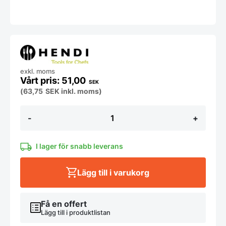
exkl. moms
51,00
SEK
(
63,75
SEK
inkl. moms)
Salladsgaffel
-
+
från
Hendi
mängd
I lager för snabb leverans
Lägg till i varukorg
Få en offert
Lägg till i produktlistan