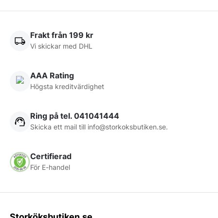
Frakt från 199 kr
Vi skickar med DHL
AAA Rating
Högsta kreditvärdighet
Ring på tel. 041041444
Skicka ett mail till
info@storkoksbutiken.se
.
Certifierad
För E-handel
Storköksbutiken.se