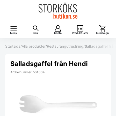
Meny
Sök
Konto
Produktlistor
Kundvagn
Startsida
/
Alla produkter
/
Restaurangutrustning
/
Salladsgaffel frå
Salladsgaffel från Hendi
Artikelnummer: 564004