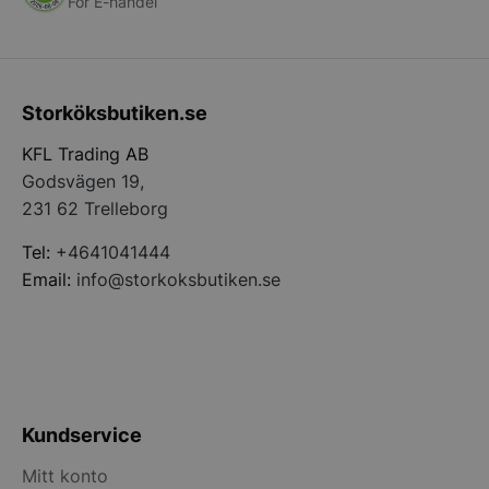
För E-handel
Storköksbutiken.se
KFL Trading AB
Godsvägen 19,
231 62 Trelleborg
Tel:
+4641041444
Email:
info@storkoksbutiken.se
Kundservice
Mitt konto