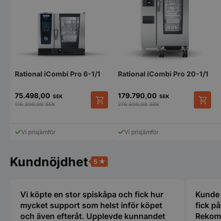
Rational iCombi Pro 6-1/1
Rational iCombi Pro 20-1/1
75.498,00
179.790,00
SEK
SEK
116.300,00
SEK
276.600,00
SEK
Vi prisjämför
Vi prisjämför
Kundnöjdhet
Vi köpte en stor spiskåpa och fick hur
Kunde i
mycket support som helst inför köpet
fick p
och även efteråt. Upplevde kunnandet
Rekom