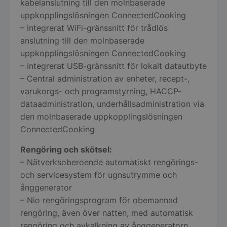
kabelanslutning till den molnbaserade
uppkopplingslösningen ConnectedCooking
– Integrerat WiFi-gränssnitt för trådlös
pys_session_limit
.storkoksbutiken
anslutning till den molnbaserade
Google
Privacy Policy
uppkopplingslösningen ConnectedCooking
– Integrerat USB-gränssnitt för lokalt datautbyte
– Central administration av enheter, recept-,
varukorgs- och programstyrning, HACCP-
dataadministration, underhållsadministration via
den molnbaserade uppkopplingslösningen
ConnectedCooking
Rengöring och skötsel:
CookieScriptConsent
CookieScript
storkoksbutiken
– Nätverksoberoende automatiskt rengörings-
och servicesystem för ugnsutrymme och
ånggenerator
– Nio rengöringsprogram för obemannad
rengöring, även över natten, med automatisk
rengöring och avkalkning av ånggeneratorn