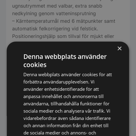
ugnsutrymmet med valbar, extra snabb
nedkylning genom vatteninsprutning
– Kärntemperaturnål med 6 mätpunkter samt
automatisk felkorrigering vid felstick.
Positioneringshjälp som tillval för mjukt eller
mycket litet tillagningsgods (tillbehör)
×
– Delta-T-tillagning för extra skonsam tillagning
Denna webbplats använder
med minimala tillagningsförluster
cookies
– Exakt pensling, vattenmängd i ml kan ställas in
i fyra steg i temperaturintervallet 30 °C–260 °C
Denna webbplats använder cookies för att
förbättra användarupplevelsen. Vi
för varmluft eller kombination av ånga och
använder enhetsidentifierade för att
varmluft
anpassa innehållet och annonserna till
– Digital temperaturvisning i °C eller °F, visning
användarna, tillhandahålla funktioner för
av inställda och faktiska värden
sociala medier och analysera vår trafik. Vi
– Digital visning av fukthalten i ugnsutrymmet
vidarebefordrar även sådana identifierare
och tid, visning av inställda och faktiska värden
och annan information från din enhet till
– Tidsformat kan ställas in i 24-timmarsformat
de sociala medier och annons- och
eller am/pm