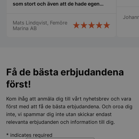
som stort och även att de hade egen
erfarenhet av restaurangbranschen som
Johan
var till stor hjälp för mig som är relativt
Mats Lindqvist, Femöre
ny i detta. Tänker att detta företag får bli
Marina AB
min nya huvudleverantör framöver när
det blir dags för nya inköp! Mats
Lindqvist Femöre Marina AB
Få de bästa erbjudandena
först!
Kom ihåg att anmäla dig till vårt nyhetsbrev och vara
först med att få de bästa erbjudandena. Och oroa dig
inte, vi spammar dig inte utan skickar endast
relevanta erbjudanden och information till dig.
*
indicates required