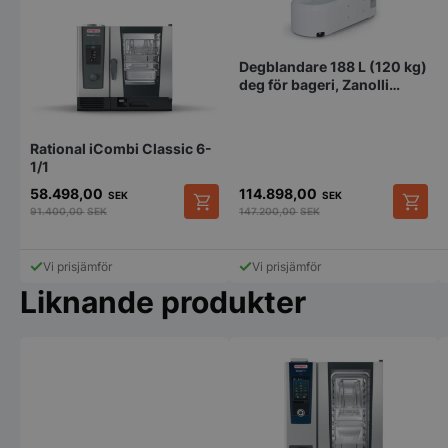
använda
webbpla
_clsk
1 dag
Denna co
Microsoft
med Micr
storkoksbutiken.se
Degblandare 188 L (120 kg)
analytic
deg för bageri, Zanolli
används 
informa
Galassia PN120, högsta
session 
kvalitet
flera sid
användar
Rational iCombi Classic 6-
analysä
1/1
58.498,00
114.898,00
SEK
SEK
91.400,00
SEK
147.200,00
SEK
Vi prisjämför
Vi prisjämför
Liknande produkter