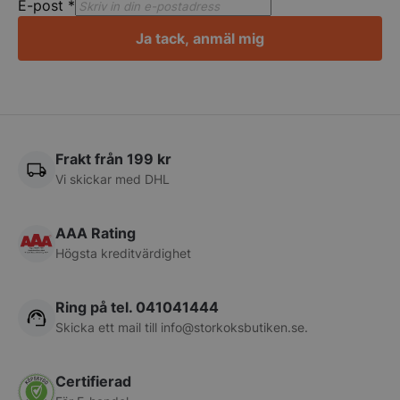
E-post
*
Ja tack, anmäl mig
Frakt från 199 kr
Vi skickar med DHL
AAA Rating
Högsta kreditvärdighet
Ring på tel. 041041444
Skicka ett mail till
info@storkoksbutiken.se
.
Certifierad