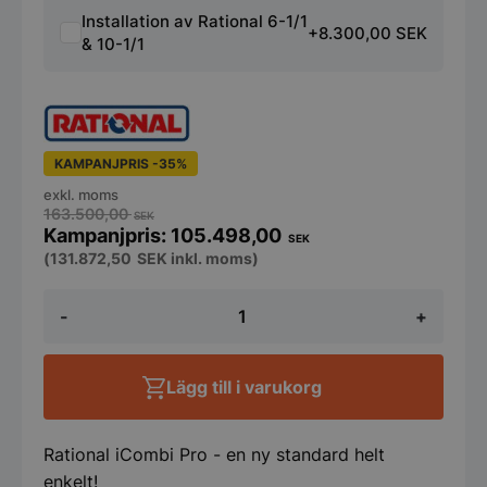
Installation av Rational 6-1/1
+8.300,00 SEK
& 10-1/1
KAMPANJPRIS -35%
exkl. moms
163.500,00
SEK
105.498,00
SEK
(
131.872,50
SEK
inkl. moms)
Rational
-
+
iCombi
Pro
10-
1/1
Lägg till i varukorg
mängd
Rational iCombi Pro - en ny standard helt
enkelt!