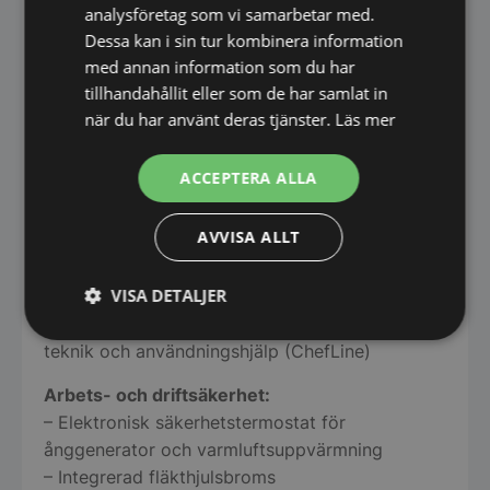
analysföretag som vi samarbetar med.
– 24-timmars realtidsklocka med automatisk
Dessa kan i sin tur kombinera information
omställning mellan sommar- och vintertid i
med annan information som du har
kombination med ConnectedCooking
tillhandahållit eller som de har samlat in
– Automatiskt förvald starttid, med inställbart
när du har använt deras tjänster.
Läs mer
datum och inställbar tid
– Integrerad handdusch med automatisk
ACCEPTERA ALLA
återföring och två lägen för dusch eller stråle
– Energisparande LED-belysning i
AVVISA ALLT
ugnsutrymmet med lång livslängd och hög
färgåtergivning för snabb identifiering av
VISA DETALJER
tillagningstillståndet
– Kostnadsfri telefonsupport för frågor gällande
Strikt
Prestanda
Inriktning
teknik och användningshjälp (ChefLine)
nödvändigt
Arbets- och driftsäkerhet:
– Elektronisk säkerhetstermostat för
Funktioner
Oklassificerade
ånggenerator och varmluftsuppvärmning
– Integrerad fläkthjulsbroms