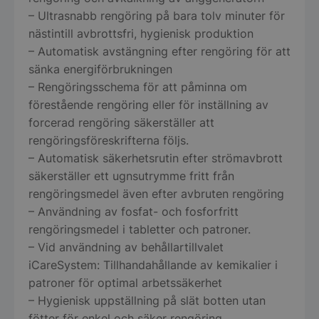
– Ultrasnabb rengöring på bara tolv minuter för
PHPSESSID
PHP.net
storkoksbutiken
nästintill avbrottsfri, hygienisk produktion
– Automatisk avstängning efter rengöring för att
sänka energiförbrukningen
– Rengöringsschema för att påminna om
förestående rengöring eller för inställning av
forcerad rengöring säkerställer att
rengöringsföreskrifterna följs.
– Automatisk säkerhetsrutin efter strömavbrott
säkerställer ett ugnsutrymme fritt från
rengöringsmedel även efter avbruten rengöring
– Användning av fosfat- och fosforfritt
rengöringsmedel i tabletter och patroner.
pys_start_session
.storkoksbutiken
– Vid användning av behållartillvalet
iCareSystem: Tillhandahållande av kemikalier i
patroner för optimal arbetssäkerhet
– Hygienisk uppställning på slät botten utan
fötter för enkel och säker rengöring