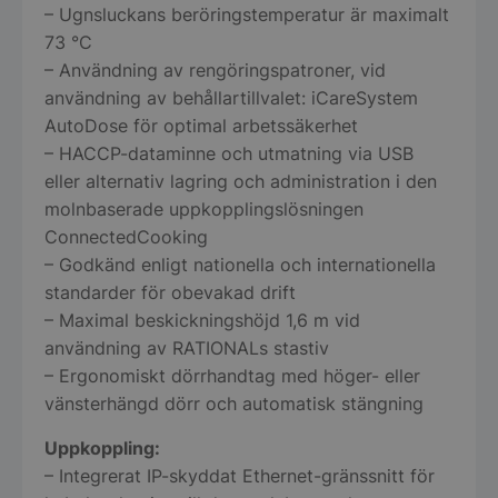
– Ugnsluckans beröringstemperatur är maximalt
73 °C
– Användning av rengöringspatroner, vid
användning av behållartillvalet: iCareSystem
Strikt nödvändigt
Prestanda
Inriktning
AutoDose för optimal arbetssäkerhet
Funktioner
Oklassificerade
– HACCP-dataminne och utmatning via USB
eller alternativ lagring och administration i den
Strikt nödvändiga kakor tillåter
kärnwebbplatsfunktioner som användarinloggning
molnbaserade uppkopplingslösningen
och kontohantering. Webbplatsen kan inte
ConnectedCooking
användas ordentligt utan strikt nödvändiga cookies.
– Godkänd enligt nationella och internationella
Namn
Leverantör
/
Do
standarder för obevakad drift
VISITOR_PRIVACY_METADATA
YouTube
– Maximal beskickningshöjd 1,6 m vid
.youtube.com
användning av RATIONALs stastiv
– Ergonomiskt dörrhandtag med höger- eller
vänsterhängd dörr och automatisk stängning
Uppkoppling:
– Integrerat IP-skyddat Ethernet-gränssnitt för