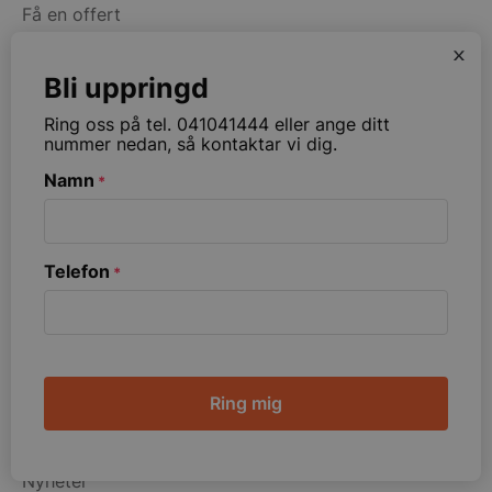
Få en offert
Projektering restaurang & storkök
x
Kontakt
Bli uppringd
Villkor
Service
Ring oss på tel. 041041444 eller ange ditt
nummer nedan, så kontaktar vi dig.
Anmäl transportskada
Felanmälan
Namn
*
Returnera en produkt
Finansiering
Kortbetalning
Telefon
*
GN-kantiner mått
Swish-QR
CAPTCHA
Om Storköksbutiken.se
Om oss
Våra kunder och referenser
Nyheter