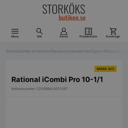
Meny
Sök
Konto
Produktlistor
Kundvagn
Startsida
/
Alla produkter
/
Restaurangmaskiner
/
Ugnar
/
Rational iC
SPARA 35%
Rational iCombi Pro 10-1/1
Artikelnummer: CD1ERRA.0001397