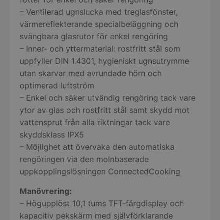
– Ventilerad ugnslucka med treglasfönster,
värmereflekterande specialbeläggning och
__lc_cid
On Direct Busin
Services Limite
svängbara glasrutor för enkel rengöring
.accounts.livech
– Inner- och yttermaterial: rostfritt stål som
uppfyller DIN 1.4301, hygieniskt ugnsutrymme
__lc_cst
On Direct Busin
Services Limite
utan skarvar med avrundade hörn och
.accounts.livech
optimerad luftström
wp_woocommerce_session_[abcdef0123456789]
storkoksbutiken
– Enkel och säker utvändig rengöring tack vare
{32}
ytor av glas och rostfritt stål samt skydd mot
vattensprut från alla riktningar tack vare
woocommerce_cart_hash
Automattic Inc
skyddsklass IPX5
storkoksbutiken
– Möjlighet att övervaka den automatiska
rengöringen via den molnbaserade
uppkopplingslösningen ConnectedCooking
woocommerce_items_in_cart
Automattic Inc
storkoksbutiken
Manövrering:
– Högupplöst 10,1 tums TFT-färgdisplay och
woocommerce_recently_viewed
Automattic Inc
kapacitiv pekskärm med självförklarande