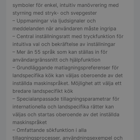
storkoksbutiken
symboler för enkel, intuitiv manövrering med
styrning med stryk- och svepgester
– Uppmaningar via ljudsignaler och
meddelanden när användaren måste ingripa
Namn
Levera
Leverantör
/
– Central inställningsratt med tryckfunktion för
Namn
Utgång
Beskrivni
__telemetric.v
.storko
Leverantör
Domän
/
Namn
Utgång
Beskrivn
intuitiva val och bekräftelse av inställningar
Domän
pys_first_visit
.storkoksbutiken.se
1
Denna co
Leverantör
/
Namn
__Secure-YNID
Utgång
Beskrivn
.youtu
– Mer än 55 språk som kan ställas in för
vecka
används f
sbjs_migrations
.storkoksbutiken.se
Session
Denna co
Domän
bestämma
spåra an
användargränssnitt och hjälpfunktion
gången a
och migr
YSC
Session
Denna coo
Google LLC
besökte 
sidor ell
– Grundläggande matlagningspreferenser för
YouTube f
.youtube.com
__Secure-ROLLOUT_TOKEN
.youtu
för att fö
webbplat
visningar
användar
använda
landspecifika kök kan väljas oberoende av det
videor.
eller spår
webbpla
inställda maskinspråket. Möjlighet att välja ett
användarå
MUID
1 år
Denna coo
Microsoft
__oauth_redirect_detector
LiveCh
_ga
1 år 1
Detta co
Google LLC
min Micr
Corporation
bredare landspecifikt kök
accoun
last_pys_landing_page
.storkoksbutiken.se
1
Denna coo
månad
associer
.storkoksbutiken.se
användari
.clarity.ms
vecka
den sista
Universal
kan ställ
– Specialanpassade tillagningsparametrar för
_ga_2GMJ04SDX7
landning
.storko
en vikti
Microsoft
användar
Googles 
internationella och landspecifika rätter kan
synkroni
förbättrar
analystj
olika Mic
användar
väljas och startas oberoende av det inställda
__telemetric.s
.storko
används f
vilket mö
surfupple
användar
användar
maskinspråket
genom att
ett slum
möjligt fö
nummer
SRM_B
1 år
Detta är 
Microsoft
– Omfattande sökfunktion i alla
webbplats
klientide
parts coo
Corporation
dem tillba
LaVisitorId_Y2F0ZXJpbmdpbnZlbnRhci5sYWRlc2suY29tLw
varje si
.storko
tillagningsprocesser, användningsexempel och
att webbp
.c.bing.com
sidan enke