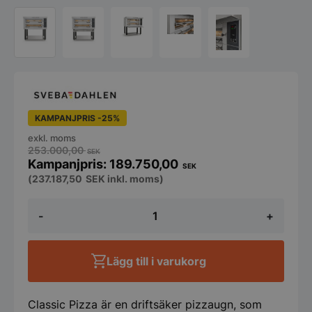
KAMPANJPRIS -25%
exkl. moms
253.000,00
SEK
189.750,00
SEK
(
237.187,50
SEK
inkl. moms)
Pizzaugn
-
+
Classic
DC32EP,
3
däck,
Lägg till i varukorg
Sveba
Dahlen
mängd
Classic Pizza är en driftsäker pizzaugn, som