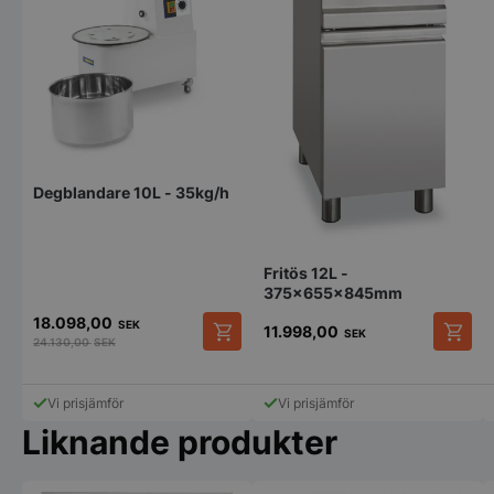
Degblandare 10L - 35kg/h
pys_session_limit
.storkoksbutiken
Google
Privacy Policy
Fritös 12L -
375x655x845mm
18.098,00
SEK
11.998,00
SEK
24.130,00
SEK
Vi prisjämför
Vi prisjämför
Liknande produkter
CookieScriptConsent
CookieScript
storkoksbutiken