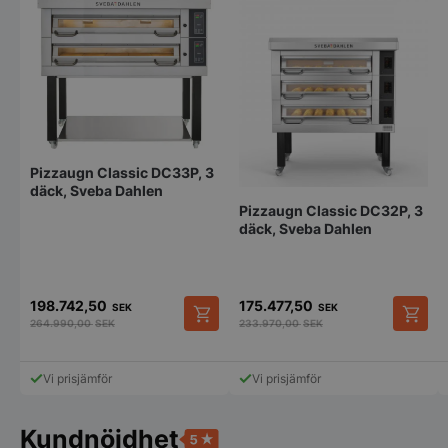
PHPSESSID
PHP.net
storkoksbutiken
Pizzaugn Classic DC33P, 3
däck, Sveba Dahlen
Pizzaugn Classic DC32P, 3
däck, Sveba Dahlen
198.742,50
175.477,50
SEK
SEK
264.990,00
SEK
233.970,00
SEK
Vi prisjämför
Vi prisjämför
Kundnöjdhet
pys_start_session
.storkoksbutiken