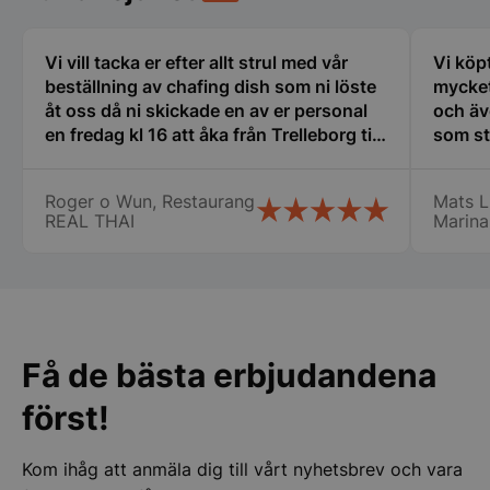
Vi vill tacka er efter allt strul med vår
Vi köp
beställning av chafing dish som ni löste
mycket
åt oss då ni skickade en av er personal
och äv
en fredag kl 16 att åka från Trelleborg till
som st
oss i Nyköping som jag inte tror att
erfare
__lc_cid
On Direct Busin
många företag gör stor eloge för det så
var til
Services Limite
Roger o Wun, Restaurang
Mats L
.accounts.livech
vi fick våra chafing dish och räddade vår
ny i de
REAL THAI
Marina
stora catering idag lördag. Vi vill
min ny
__lc_cst
On Direct Busin
speciellt tacka Therese, Samt er
det bl
Services Limite
chaufför som jag tyvärr inte kommer
Lindqv
.accounts.livech
ihåg namnet på. Vi kommer att fortsätta
att handla av er Än en gång stort tack
wp_woocommerce_session_[abcdef0123456789]
storkoksbutiken
{32}
för er hjälpen
Få de bästa erbjudandena
woocommerce_cart_hash
Automattic Inc
först!
storkoksbutiken
Kom ihåg att anmäla dig till vårt nyhetsbrev och vara