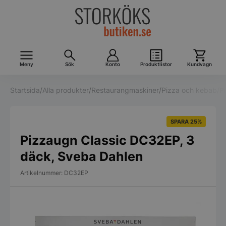
Meny
Sök
Konto
Produktlistor
Kundvagn
Startsida
/
Alla produkter
/
Restaurangmaskiner
/
Pizza och kebab
/
P
SPARA 25%
Pizzaugn Classic DC32EP, 3
däck, Sveba Dahlen
Artikelnummer: DC32EP