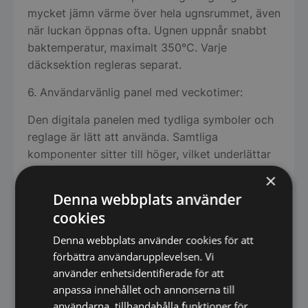
mycket jämn värme över hela ugnsrummet, även
när luckan öppnas ofta. Ugnen uppnår snabbt
baktemperatur, maximalt 350°C. Varje
däcksektion regleras separat.
6. Användarvänlig panel med veckotimer:
Den digitala panelen med tydliga symboler och
reglage är lätt att använda. Samtliga
komponenter sitter till höger, vilket underlättar
vid installation och service. Panelen är försedd
×
med veckotimer vilket beroende på
Denna webbplats använder
programmering, gör att ugnen kan stå startklar
cookies
vid arbetspassets början.
Denna webbplats använder cookies för att
7. Pizzasten:
förbättra användarupplevelsen. Vi
använder enhetsidentifierade för att
Tjockare stenhärd som lagrar värmen bättre och
anpassa innehållet och annonserna till
som ger den rätta pizzasmaken
användarna, tillhandahålla funktioner för