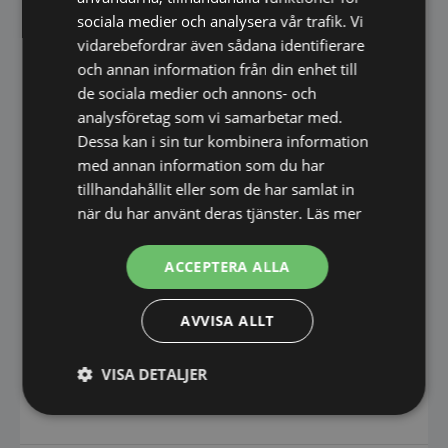
8. Anpassad benhöjd:
sociala medier och analysera vår trafik. Vi
vidarebefordrar även sådana identifierare
Benhöjden kan anpassas efter antal
och annan information från din enhet till
ugnssektioner enligt önskemål, från 100-1000
de sociala medier och annons- och
mm.
analysföretag som vi samarbetar med.
Dessa kan i sin tur kombinera information
9. Imkåpa:
med annan information som du har
tillhandahållit eller som de har samlat in
Imkåpa som effektivt leder bort ånga vid
när du har använt deras tjänster.
Läs mer
öppning av luckan.
10. Utdragshylla:
ACCEPTERA ALLA
Bekväm avlastningshylla att dra ut vid behov.
AVVISA ALLT
11. Rostfritt hyllplan:
VISA DETALJER
För förvaring samt ger en stadigare ugn.
Strikt
Prestanda
Inriktning
nödvändigt