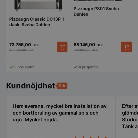
Pizzaugn P801 Sveba
Dahlen
PHPSESSID
PHP.net
Pizzaugn Classic DC13P, 1
storkoksbutiken
däck, Sveba Dahlen
73.755,00
68.145,00
SEK
SEK
98.340,00
SEK
90.860,00
SEK
Vi prisjämför
Vi prisjämför
Kundnöjdhet
Hemleverans, mycket bra installation av
Efter a
pys_start_session
.storkoksbutiken
och bortforsling av gammal spis och
glömde
ugn. Mycket nöjda.
Storkö
Tänk a
den gäl