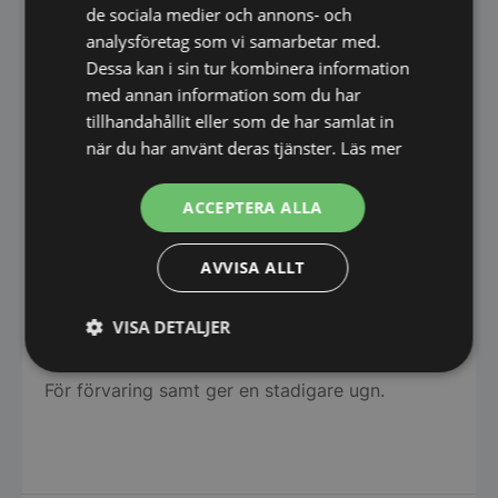
de sociala medier och annons- och
Benhöjden kan anpassas efter antal
analysföretag som vi samarbetar med.
Dessa kan i sin tur kombinera information
ugnssektioner enligt önskemål, från 100-1000
med annan information som du har
mm.
tillhandahållit eller som de har samlat in
9. Imkåpa:
när du har använt deras tjänster.
Läs mer
Imkåpa som effektivt leder bort ånga vid
ACCEPTERA ALLA
öppning av luckan.
10. Utdragshylla:
AVVISA ALLT
Bekväm avlastningshylla att dra ut vid behov.
VISA DETALJER
11. Rostfritt hyllplan:
Strikt
Prestanda
Inriktning
För förvaring samt ger en stadigare ugn.
nödvändigt
Funktioner
Oklassificerade