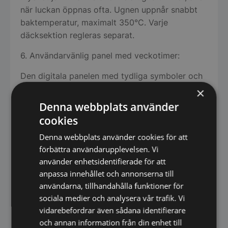
när luckan öppnas ofta. Ugnen uppnår snabbt
baktemperatur, maximalt 350°C. Varje
däcksektion regleras separat.
6. Användarvänlig panel med veckotimer:
Den digitala panelen med tydliga symboler och
reglage är lätt att använda. Samtliga
×
komponenter sitter till höger, vilket underlättar
Denna webbplats använder
vid installation och service. Panelen är försedd
cookies
med veckotimer vilket beroende på
Denna webbplats använder cookies för att
programmering, gör att ugnen kan stå startklar
förbättra användarupplevelsen. Vi
vid arbetspassets början.
använder enhetsidentifierade för att
7. Pizzasten:
anpassa innehållet och annonserna till
användarna, tillhandahålla funktioner för
Tjockare stenhärd som lagrar värmen bättre och
sociala medier och analysera vår trafik. Vi
som ger den rätta pizzasmaken
vidarebefordrar även sådana identifierare
och annan information från din enhet till
8. Anpassad benhöjd: