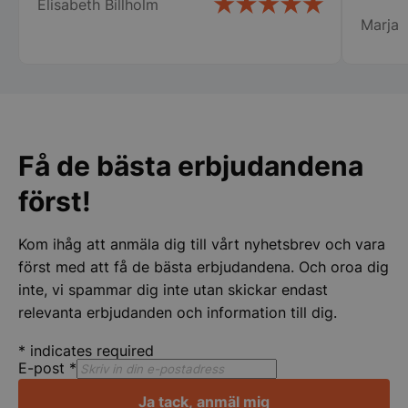
Elisabeth Billholm
servic
Marja
bemöta
centru
Rekomm
__lc_cid
On Direct Busin
Services Limite
.accounts.livech
__lc_cst
On Direct Busin
Services Limite
Få de bästa erbjudandena
.accounts.livech
först!
wp_woocommerce_session_[abcdef0123456789]
storkoksbutiken
{32}
Kom ihåg att anmäla dig till vårt nyhetsbrev och vara
woocommerce_cart_hash
Automattic Inc
först med att få de bästa erbjudandena. Och oroa dig
storkoksbutiken
inte, vi spammar dig inte utan skickar endast
relevanta erbjudanden och information till dig.
woocommerce_items_in_cart
Automattic Inc
*
indicates required
storkoksbutiken
E-post
*
Ja tack, anmäl mig