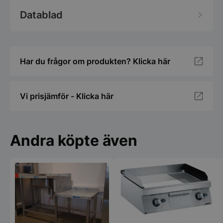
Datablad
Har du frågor om produkten? Klicka här
Strikt nödvändigt
Prestanda
Inriktning
Funktioner
Oklassificerade
Strikt nödvändiga kakor tillåter
Vi prisjämför - Klicka här
kärnwebbplatsfunktioner som användarinloggning
och kontohantering. Webbplatsen kan inte
användas ordentligt utan strikt nödvändiga cookies.
Namn
Leverantör
/
Do
Andra köpte även
VISITOR_PRIVACY_METADATA
YouTube
.youtube.com