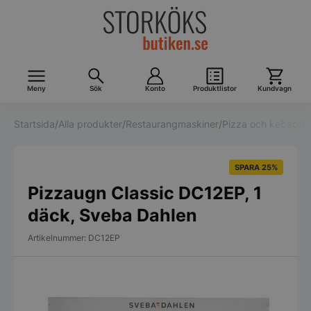
Meny
Sök
Konto
Produktlistor
Kundvagn
Startsida
/
Alla produkter
/
Restaurangmaskiner
/
Pizza och kebab
/
P
SPARA 25%
Pizzaugn Classic DC12EP, 1
däck, Sveba Dahlen
Artikelnummer: DC12EP