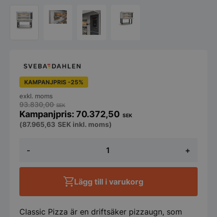
KAMPANJPRIS -25%
exkl. moms
93.830,00
SEK
70.372,50
SEK
(
87.965,63
SEK
inkl. moms)
Pizzaugn
-
+
Classic
DC12EP,
1
däck,
Lägg till i varukorg
Sveba
Dahlen
mängd
Classic Pizza är en driftsäker pizzaugn, som