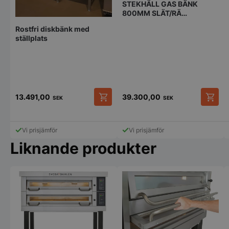
STEKHÄLL GAS BÄNK
800MM SLÄT/RÄ
KROMHÄLL - Zanussi
Rostfri diskbänk med
ställplats
pys_session_limit
.storkoksbutiken
Google
Privacy Policy
13.491,00
39.300,00
SEK
SEK
Den
här
produkten
Vi prisjämför
Vi prisjämför
har
Liknande produkter
flera
varianter.
De
CookieScriptConsent
CookieScript
olika
storkoksbutiken
alternativen
kan
väljas
på
produktsidan