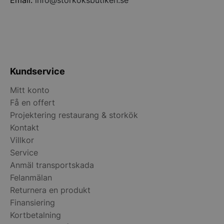
.accounts.livech
__lc_cst
On Direct Busin
Services Limite
.accounts.livech
wp_woocommerce_session_[abcdef0123456789]
storkoksbutiken
{32}
Kundservice
Mitt konto
woocommerce_cart_hash
Automattic Inc
storkoksbutiken
Få en offert
Projektering restaurang & storkök
Kontakt
woocommerce_items_in_cart
Automattic Inc
Villkor
storkoksbutiken
Service
Anmäl transportskada
Felanmälan
woocommerce_recently_viewed
Automattic Inc
storkoksbutiken
Returnera en produkt
Finansiering
Kortbetalning