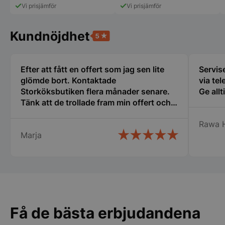
Vi prisjämför
Vi prisjämför
Strikt nödvändigt
Prestanda
Inriktning
Funktioner
Oklassificerade
Kundnöjdhet
Strikt nödvändiga kakor tillåter
kärnwebbplatsfunktioner som användarinloggning
och kontohantering. Webbplatsen kan inte
användas ordentligt utan strikt nödvändiga cookies.
Efter att fått en offert som jag sen lite
Servise
glömde bort. Kontaktade
via tel
Namn
Leverantör
/
Do
Storköksbutiken flera månader senare.
Ge allt
VISITOR_PRIVACY_METADATA
YouTube
Tänk att de trollade fram min offert och
.youtube.com
den gällde fortfarande. Det kallar jag
Rawa 
service. Snabb leverans och ett trevligt
Marja
bemötande. Man lägger kunden i
centrum och inget är omöjligt.
Rekommenderar varmt detta företag.
Få de bästa erbjudandena
pys_session_limit
.storkoksbutiken