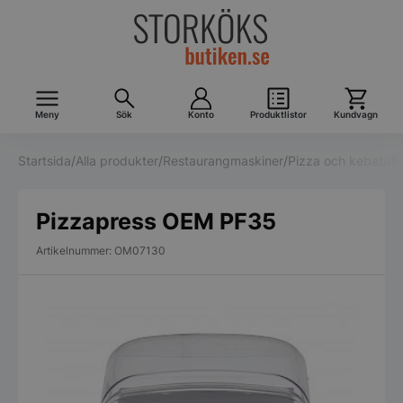
Meny
Sök
Konto
Produktlistor
Kundvagn
Startsida
/
Alla produkter
/
Restaurangmaskiner
/
Pizza och kebab
/
P
Pizzapress OEM PF35
Artikelnummer: OM07130