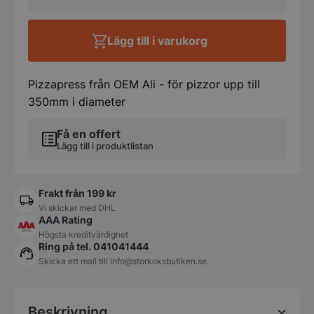
PF35
mängd
Lägg till i varukorg
Pizzapress från OEM Ali - för pizzor upp till
350mm i diameter
Få en offert
Lägg till i produktlistan
Frakt från 199 kr
Vi skickar med DHL
AAA Rating
Högsta kreditvärdighet
Ring på tel. 041041444
Skicka ett mail till
info@storkoksbutiken.se
.
Beskrivning