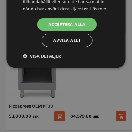
väljas
tillhandahållit eller som de har samlat in
på
när du har använt deras tjänster.
Läs mer
produktsidan
ACCEPTERA ALLA
AVVISA ALLT
Pizzabänk 265 - med låda
VISA DETALJER
till pizzadegen
Strikt
Prestanda
Inriktning
nödvändigt
Funktioner
Oklassificerade
Pizzapress OEM PF33
53.000,00
64.379,00
SEK
SEK