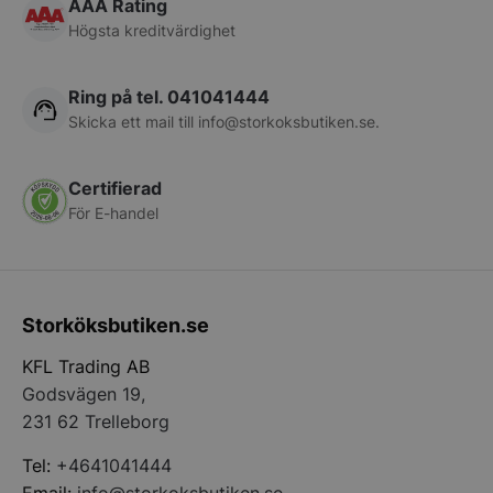
AAA Rating
Högsta kreditvärdighet
Ring på tel. 041041444
Skicka ett mail till
info@storkoksbutiken.se
.
Certifierad
För E-handel
pys_start_session
.storkoksbutiken
Storköksbutiken.se
KFL Trading AB
Godsvägen 19,
231 62 Trelleborg
Tel:
+4641041444
__lc_cid
On Direct Busin
Services Limite
Email:
info@storkoksbutiken.se