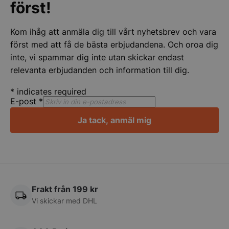
Google
först!
Privacy Policy
Kom ihåg att anmäla dig till vårt nyhetsbrev och vara
först med att få de bästa erbjudandena. Och oroa dig
inte, vi spammar dig inte utan skickar endast
relevanta erbjudanden och information till dig.
*
indicates required
E-post
*
CookieScriptConsent
CookieScript
Ja tack, anmäl mig
storkoksbutiken
Frakt från 199 kr
PHPSESSID
Vi skickar med DHL
PHP.net
storkoksbutiken