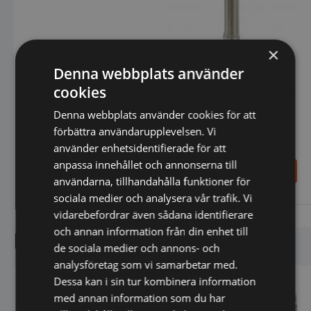
×
Denna webbplats använder
cookies
Denna webbplats använder cookies för att
förbättra användarupplevelsen. Vi
RobotCoupe - Stavmixer
använder enhetsidentifierade för att
MP 550 Ultra
anpassa innehållet och annonserna till
35.289,00
11.590,00
SEK
SEK
användarna, tillhandahålla funktioner för
Den
sociala medier och analysera vår trafik. Vi
här
produkten
vidarebefordrar även sådana identifierare
Vi prisjämför
Vi prisjämför
har
och annan information från din enhet till
Liknande produkter
flera
de sociala medier och annons- och
varianter.
De
analysföretag som vi samarbetar med.
olika
Dessa kan i sin tur kombinera information
alternativen
med annan information som du har
kan