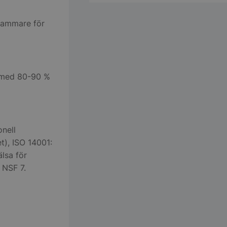
mkammare för
 med 80-90 %
onell
t), ISO 14001:
lsa för
 NSF 7.