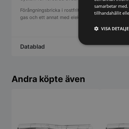
samarbetar med. 
Förångningsbricka i rostfritt stål med dubbla kar, 
tillhandahållit el
gas och ett annat med elektrisk värmare.
VISA DETALJ
Datablad
Strikt
nödvändigt
Andra köpte även
Strikt nödvändiga ka
användas ordentligt 
Namn
VISITOR_PRIVACY_