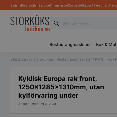
Swisha
Felanmälan
Service
Finansiering
Om oss
Hitta oss
Få en offert
Proje
Restaurangmaskiner
Kök & Mat
Startsida
/
Alla produkter
/
Restaurangmaskiner
/
Kyl & Frys
/
Kyldisk Europa rak front,
1250x1285x1310mm, utan
kylförvaring under
Artikelnummer: VEU12SUCP