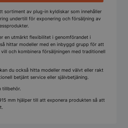
tt sortiment av plug-in kyldiskar som innehåller
ing undertill för exponering och försäljning av
tessprodukter.
r en utmärkt flexibilitet i genomförandet i
så hittar modeller med en inbyggd grupp för att
vill och kombinera försäljningen med traditionell
kan du också hitta modeller med välvt eller rakt
ionell betjänt service eller självbetjäning.
 tillbehör.
15 mm hjälper till att exponera produkten så att
t.