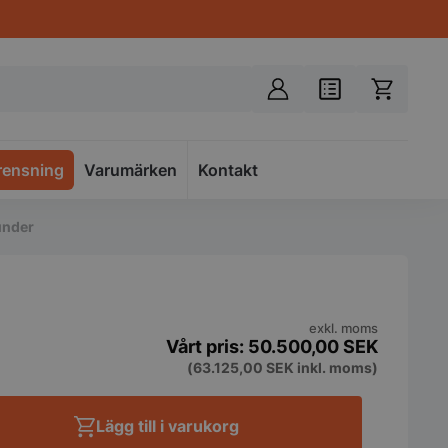
rensning
Varumärken
Spacer
Kontakt
under
exkl. moms
50.500,00
SEK
(
63.125,00
SEK
inkl. moms)
Lägg till i varukorg