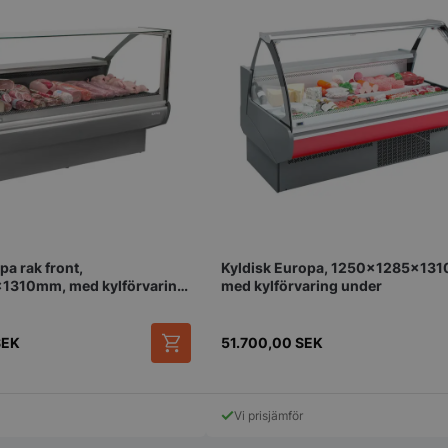
genererat nu
används kan v
webbplatsen,
exempel är at
inloggad stat
mellan sidorn
.storkoksbutiken.se
Session
Denna cookie 
upprätthålla 
session tills
navigerar ge
till att alla va
kommer ihåg fr
1 år 1
Nödvändigt fö
On Direct Business
månad
hos webbplat
Services Limited
chattboxfunkt
.accounts.livechatinc.com
pa rak front,
Kyldisk Europa, 1250x1285x13
1 år 1
Nödvändigt fö
On Direct Business
månad
hos webbplat
Services Limited
1310mm, med kylförvaring
med kylförvaring under
chattboxfunkt
.accounts.livechatinc.com
ession_[abcdef0123456789]
storkoksbutiken.se
2 dagar
Används för at
användare på
SEK
51.700,00
SEK
_hash
Session
Hjälper WooC
Automattic Inc.
när vagnens i
storkoksbutiken.se
ändras.
Vi prisjämför
s_in_cart
Session
Hjälper WooC
Automattic Inc.
när vagnens i
storkoksbutiken.se