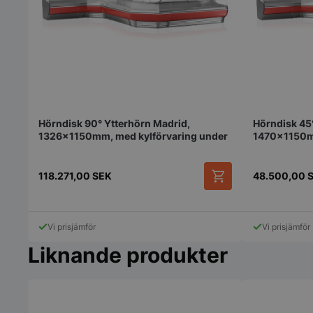
pys_session_limit
Hörndisk 90° Ytterhörn Madrid,
Hörndisk 45
1326x1150mm, med kylförvaring under
1470x1150mm
118.271,00
SEK
48.500,00
CookieScriptConse
Vi prisjämför
Vi prisjämför
Liknande produkter
PHPSESSID