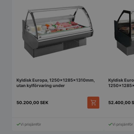
pys_start_session
__lc_cid
Kyldisk Europa, 1250x1285x1310mm,
Kyldisk Euro
__lc_cst
utan kylförvaring under
1250x1285x
under
wp_woocommerce_s
{32}
50.200,00
SEK
52.400,00
woocommerce_cart
Vi prisjämför
Vi prisjämför
woocommerce_item