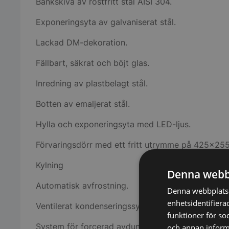
Bänkskiva av rostfritt stål AISI 304.
Exponeringsyta av galvaniserat stål.
Lackad DM-dekoration.
Fällbart, säkrat och böjt glas.
Inredning av plastbelagt stål.
Botten av emaljerat stål.
Hylla och exponeringsyta med LED-ljus.
Förvaringsdörr med ett fritt utrymme på 425×25
Kylning
Denna webb
Automatisk avfrostning.
Denna webbplats 
enhetsidentifiera
Ventilerat kondenseringssystem.
funktioner för so
System för forcerad avdunstning.
och annan informa