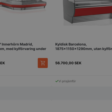
4 veckor
sekretessval f
med webbplats
uppgifter om
samtycke om 
sekretesspoli
inställningar, 
att deras pref
framtida sess
.storkoksbutiken.se
59
Denna cookie 
Google Privacy Policy
minuter
begränsa hur
54
användare kan
° Innerhörn Madrid,
Kyldisk Barcelona,
sekunder
serverfunktio
tidsperiod, som
, med kylförvaring under
1875x1150x1290mm, utan kylför
förbättra web
under
och förhindra
tjänster.
SEK
56.700,00
SEK
nt
2
Denna cookie
CookieScript
månader
Cookie-Script
storkoksbutiken.se
4 veckor
komma ihåg p
besökarens co
nödvändigt at
Vi prisjämför
cookiebanner 
Session
Cookie gener
PHP.net
applikationer
storkoksbutiken.se
språket. Detta
identifierare
underhålla var
användarsessi
normalt ett s