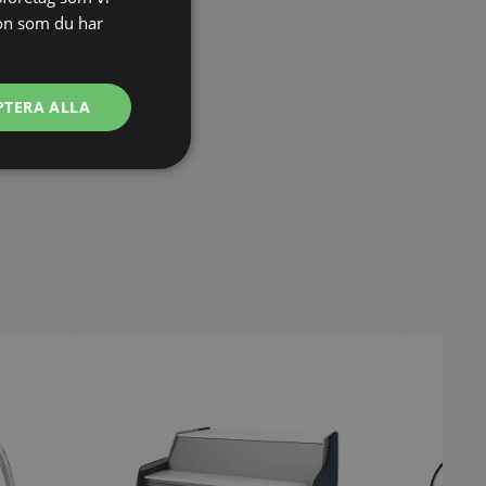
on som du har
PTERA ALLA
Oklassificerade
bbplatsen kan inte
används för att
arens samtycke och