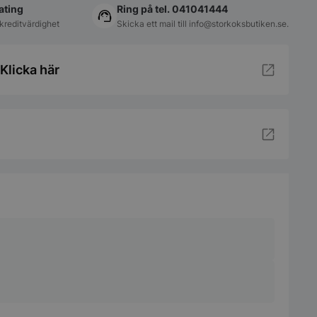
ating
Ring på tel. 041041444
kreditvärdighet
Skicka ett mail till
info@storkoksbutiken.se
.
Klicka här