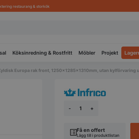
ktering restaurang & storkök
sal
Köksinredning & Rostfritt
Möbler
Projekt
Lager
Kyldisk Europa rak front, 1250x1285x1310mm, utan kylförvaring 
Kyldisk
-
+
Europa
rak
front,
1250x1285x1310mm,
Få en offert
utan
Lägg till i produktlistan
kylförvaring