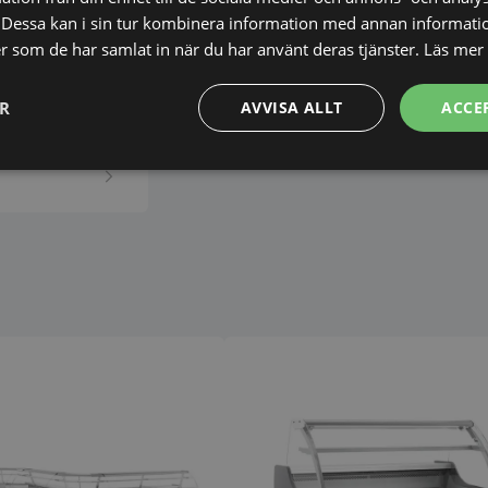
Dessa kan i sin tur kombinera information med annan informati
ett för varm
ler som de har samlat in när du har använt deras tjänster.
Läs mer
ER
AVVISA ALLT
ACCE
Prestanda
Inriktning
Funktioner
Strikt nödvändigt
Prestanda
Inriktning
Funktioner
Oklassificerade
kor tillåter kärnwebbplatsfunktioner som användarinloggning och kontohantering. We
utan strikt nödvändiga cookies.
Leverantör
/
Domän
Utgång
Beskrivning
METADATA
5
Denna cookie 
YouTube
månader
lagra använd
.youtube.com