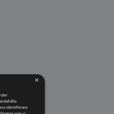
×
änder
handahålla
na identifierare
sföretag som vi