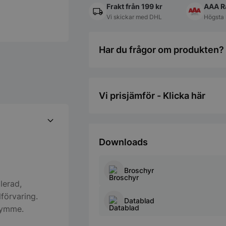
Frakt från 199 kr
AAA R
Vi skickar med DHL
Högsta 
Har du frågor om produkten? 
Vi prisjämför - Klicka här
Downloads
Broschyr
lerad,
lförvaring.
Datablad
trymme.