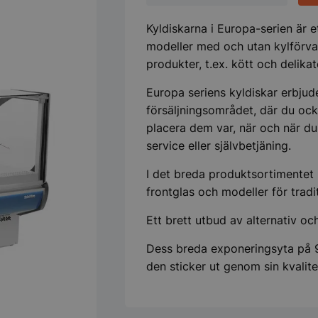
under
mängd
Kyldiskarna i Europa-serien är e
modeller med och utan kylförvar
produkter, t.ex. kött och delika
Europa seriens kyldiskar erbjude
försäljningsområdet, där du ock
placera dem var, när och när du 
service eller självbetjäning.
I det breda produktsortimentet 
frontglas och modeller för tradit
Ett brett utbud av alternativ och
Dess breda exponeringsyta på 9
den sticker ut genom sin kvalite