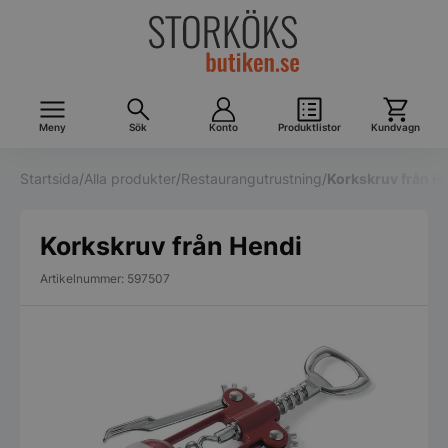
Meny
Sök
Konto
Produktlistor
Kundvagn
Startsida
/
Alla produkter
/
Restaurangutrustning
/
Korkskruv från H
Korkskruv från Hendi
Artikelnummer: 597507