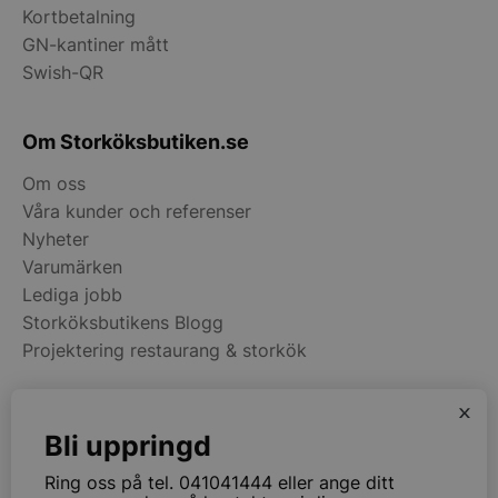
Services Limite
Kortbetalning
.accounts.livech
GN-kantiner mått
__lc_cst
On Direct Busin
Swish-QR
Services Limite
.accounts.livech
Om Storköksbutiken.se
wp_woocommerce_session_[abcdef0123456789]
storkoksbutiken
{32}
Om oss
Våra kunder och referenser
woocommerce_cart_hash
Automattic Inc
Nyheter
storkoksbutiken
Varumärken
Lediga jobb
woocommerce_items_in_cart
Storköksbutikens Blogg
Automattic Inc
storkoksbutiken
Projektering restaurang & storkök
x
woocommerce_recently_viewed
Automattic Inc
Kategorier
storkoksbutiken
Bli uppringd
Restaurangmaskiner
Ring oss på tel. 041041444 eller ange ditt
Kök & Matsal