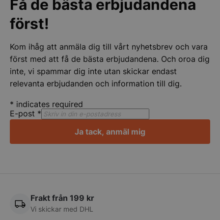
Få de bästa erbjudandena
Strikt nödvändigt
Prestanda
Inriktning
först!
Funktioner
Oklassificerade
Kom ihåg att anmäla dig till vårt nyhetsbrev och vara
Strikt nödvändiga kakor tillåter
kärnwebbplatsfunktioner som användarinloggning
först med att få de bästa erbjudandena. Och oroa dig
och kontohantering. Webbplatsen kan inte
inte, vi spammar dig inte utan skickar endast
användas ordentligt utan strikt nödvändiga cookies.
relevanta erbjudanden och information till dig.
Namn
Leverantör
/
Do
VISITOR_PRIVACY_METADATA
YouTube
*
indicates required
.youtube.com
E-post
*
Ja tack, anmäl mig
Frakt från 199 kr
Vi skickar med DHL