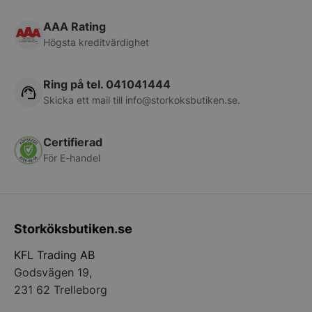
pys_session_limit
.storkoksbutiken
Google
Privacy Policy
AAA Rating
Högsta kreditvärdighet
Ring på tel. 041041444
Skicka ett mail till
info@storkoksbutiken.se
.
Certifierad
För E-handel
CookieScriptConsent
CookieScript
storkoksbutiken
Storköksbutiken.se
KFL Trading AB
Godsvägen 19,
PHPSESSID
PHP.net
231 62 Trelleborg
storkoksbutiken