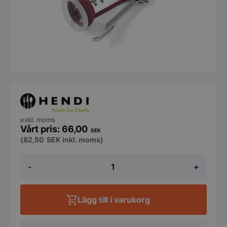
exkl. moms
66,00
SEK
(
82,50
SEK
inkl. moms)
Korkskruv
-
+
från
Hendi
mängd
Lägg till i varukorg