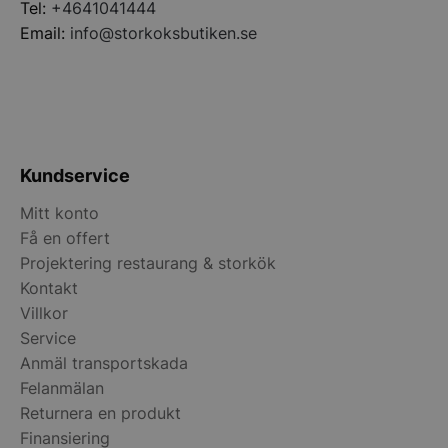
Tel:
+4641041444
Email:
info@storkoksbutiken.se
Kundservice
Mitt konto
Få en offert
Projektering restaurang & storkök
pys_start_session
.storkoksbutiken
Kontakt
Villkor
Service
Anmäl transportskada
Felanmälan
Returnera en produkt
Finansiering
__lc_cid
On Direct Busin