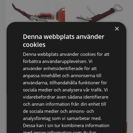
×
Denna webbplats använder
Kyparkorkskruv från Hendi
cookies
120 mm
Kyparkorkskruv från Hendi
140 mm
Denna webbplats använder cookies för att
förbättra användarupplevelsen. Vi
använder enhetsidentifierade för att
anpassa innehållet och annonserna till
användarna, tillhandahålla funktioner för
sociala medier och analysera vår trafik. Vi
vidarebefordrar även sådana identifierare
och annan information från din enhet till
de sociala medier och annons- och
analysföretag som vi samarbetar med.
Dessa kan i sin tur kombinera information
116,00
29,00
SEK
SEK
med annan information som du har