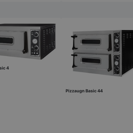
Strikt nödvändigt
Prestanda
Inriktning
Funktioner
Oklassificerade
kor tillåter kärnwebbplatsfunktioner som användarinloggning och kontohantering. We
utan strikt nödvändiga cookies.
sic 4
Leverantör
/
Domän
Utgång
Beskrivning
METADATA
5
Denna cookie 
YouTube
månader
lagra använd
.youtube.com
4 veckor
sekretessval f
med webbplats
Pizzaugn Basic 44
uppgifter om
samtycke om 
sekretesspoli
inställningar, 
att deras pref
framtida sess
.storkoksbutiken.se
59
Denna cookie 
Google Privacy Policy
minuter
begränsa hur
54
användare kan