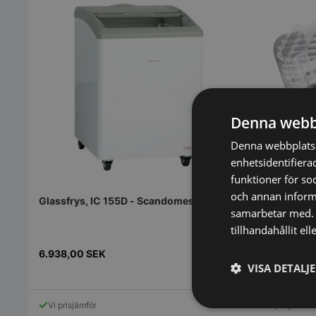
Denna webb
Denna webbplats 
enhetsidentifiera
Skärmaskin 
funktioner för so
Edition
och annan informa
Glassfrys, IC 155D - Scandomestic
samarbetar med. 
tillhandahållit el
4.905,00
S
6.938,00
SEK
6.540,00
SEK
VISA DETALJ
Vi prisjämför
Vi prisjämför
Strikt