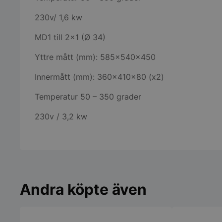
230v/ 1,6 kw
MD1 till 2×1 (Ø 34)
Yttre mått (mm): 585x540x450
Innermått (mm): 360x410x80 (x2)
Temperatur 50 – 350 grader
230v / 3,2 kw
Andra köpte även