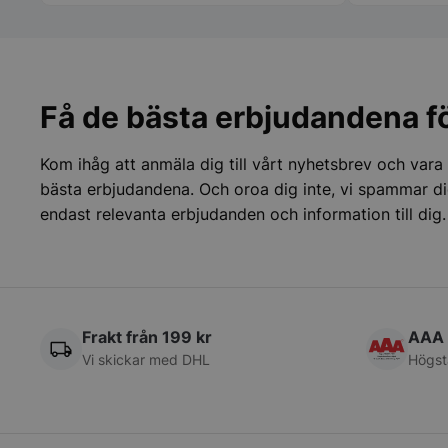
får bli mi
framöver n
__lc_cid
inköp! Ma
Marina AB
__lc_cst
Få de bästa erbjudandena fö
wp_woocommerce_s
Kom ihåg att anmäla dig till vårt nyhetsbrev och vara
{32}
bästa erbjudandena. Och oroa dig inte, vi spammar di
woocommerce_cart
endast relevanta erbjudanden och information till dig.
woocommerce_item
woocommerce_rece
Frakt från 199 kr
AAA 
Vi skickar med DHL
Högst
Namn
Namn
Namn
__telemetric.v
Namn
pys_first_visit