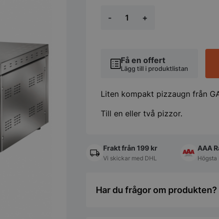
Kompakt
-
+
pizzaugn
GAM
MD1+1
mängd
Få en offert
Lägg till i produktlistan
Liten kompakt pizzaugn från GA
Till en eller två pizzor.
Frakt från 199 kr
AAA R
Vi skickar med DHL
Högsta 
Har du frågor om produkten? 