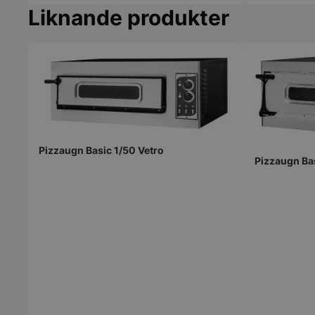
nödvändigt
Liknande produkter
Strikt nödvändiga ka
användas ordentligt 
Pizzaugn Basic 1/50 Vetro
Pizzaugn Ba
Namn
VISITOR_PRIVACY_
pys_session_limit