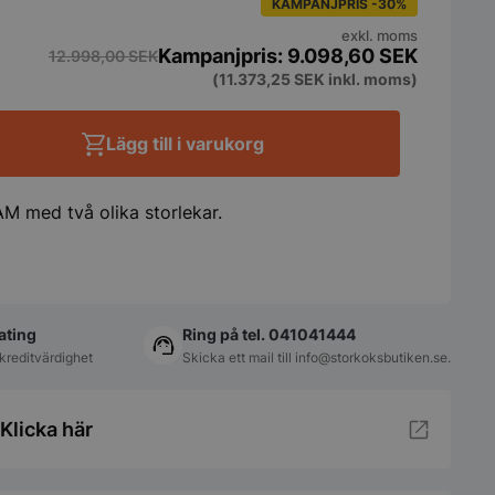
KAMPANJPRIS -30%
exkl. moms
9.098,60
SEK
12.998,00
SEK
(
11.373,25
SEK
inkl. moms)
Lägg till i varukorg
M med två olika storlekar.
ating
Ring på tel. 041041444
kreditvärdighet
Skicka ett mail till
info@storkoksbutiken.se
.
Klicka här