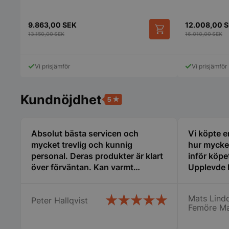
9.863,00
SEK
12.008,00
S
13.150,00
SEK
16.010,00
SEK
CookieScriptConse
Vi prisjämför
Vi prisjämför
Kundnöjdhet
PHPSESSID
Absolut bästa servicen och
Vi köpte e
mycket trevlig och kunnig
hur mycke
personal. Deras produkter är klart
inför köpe
över förväntan. Kan varmt
Upplevde 
rekommenderas!
och även 
erfarenhet
Mats Lindq
Peter Hallqvist
pys_start_session
restaurang
Femöre Ma
stor hjälp 
ny i detta