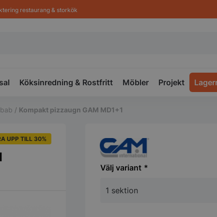
ktering restaurang & storkök
sal
Köksinredning & Rostfritt
Möbler
Projekt
Lager
ebab
/
Kompakt pizzaugn GAM MD1+1
A UPP TILL 30%
1
variant