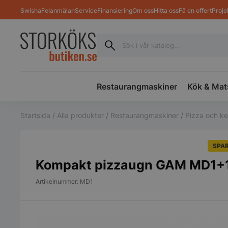
Swisha
Felanmälan
Service
Finansiering
Om oss
Hitta oss
Få en offert
Proje
Restaurangmaskiner
Kök & Mat
Startsida
/
Alla produkter
/
Restaurangmaskiner
/
Pizza och k
SPAR
Kompakt pizzaugn GAM MD1+
Artikelnummer: MD1