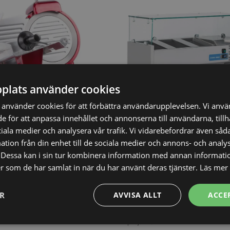
plats använder cookies
använder cookies för att förbättra användarupplevelsen. Vi anv
Kylränna - till 4x 1/4 GN
de för att anpassa innehållet och annonserna till användarna, till
Profi Line - Ø220 Red
ciala medier och analysera vår trafik. Vi vidarebefordrar även såda
tion från din enhet till de sociala medier och annons- och analy
Dessa kan i sin tur kombinera information med annan informati
ler som de har samlat in när du har använt deras tjänster.
Läs mer
EK
6.968,30
SEK
8.198,00
SEK
ER
AVVISA ALLT
ACCE
Vi prisjämför
Prestanda
Inriktning
Funktioner