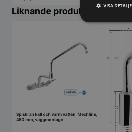
VISA DETALJ
Liknande produkter
Strikt
nödvändigt
Strikt nödvändiga ka
användas ordentligt 
Namn
VISITOR_PRIVACY_
Spiskran kall och varm vatten, Mechline,
450 mm, väggmontage