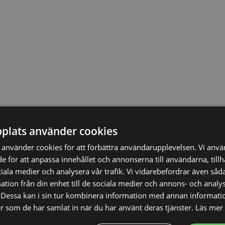
plats använder cookies
använder cookies för att förbättra användarupplevelsen. Vi anv
de för att anpassa innehållet och annonserna till användarna, till
ciala medier och analysera vår trafik. Vi vidarebefordrar även såda
tion från din enhet till de sociala medier och annons- och analy
1.398,00
SEK
Dessa kan i sin tur kombinera information med annan informati
ler som de har samlat in när du har använt deras tjänster.
Läs mer
Vi prisjämför