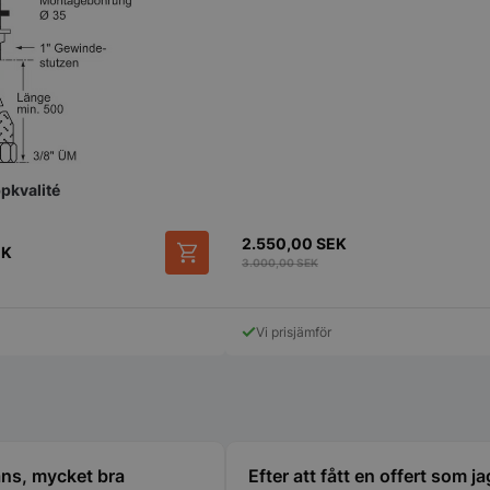
att deras pref
framtida sess
.storkoksbutiken.se
59
Denna cookie 
Google Privacy Policy
minuter
begränsa hur
54
användare kan
sekunder
serverfunktio
tidsperiod, som
förbättra web
och förhindra
tjänster.
pkvalité
nt
2
Denna cookie
CookieScript
månader
Cookie-Script
storkoksbutiken.se
4 veckor
komma ihåg p
2.550,00
SEK
besökarens co
EK
nödvändigt at
3.000,00
SEK
cookiebanner 
Session
Cookie gener
PHP.net
applikationer
storkoksbutiken.se
Vi prisjämför
språket. Detta
identifierare
underhålla var
användarsessi
normalt ett s
genererat nu
används kan v
webbplatsen,
exempel är at
ns, mycket bra
Efter att fått en offert som j
inloggad stat