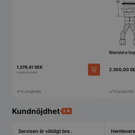
pys_session_limit
Blandare top
CookieScriptConse
1.376,41
SEK
2.300,00
S
1.698,00
SEK
PHPSESSID
Vi prisjämför
Vi prisjämför
Kundnöjdhet
Servisen är väldigt bra .
Hemlevera