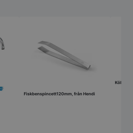
Köksvåg 
Fiskbenspincett120mm, från Hendi