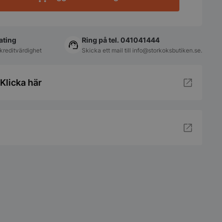
ating
Ring på tel. 041041444
kreditvärdighet
Skicka ett mail till
info@storkoksbutiken.se
.
Klicka här