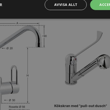
ER
AVVISA ALLT
ACCE
Prestanda
Inriktning
Funktioner
Strikt nödvändigt
Prestanda
Inriktning
Funktioner
Oklassificerade
kor tillåter kärnwebbplatsfunktioner som användarinloggning och kontohantering. We
utan strikt nödvändiga cookies.
Leverantör
/
Domän
Utgång
Beskrivning
METADATA
5
Denna cookie 
YouTube
månader
lagra använd
.youtube.com
4 veckor
sekretessval f
med webbplats
uppgifter om
samtycke om 
Kökskran med "pull-out dusch"
sekretesspoli
inställningar, 