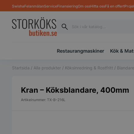
Swisha
Felanmälan
Service
Finansiering
Om oss
Hitta oss
Få en offert
Proje
Restaurangmaskiner
Kök & Mat
Startsida
/
Alla produkter
/
Köksinredning & Rostfritt
/
Blandare
Kran – Köksblandare, 400mm
Artikelnummer: TX-B-216L