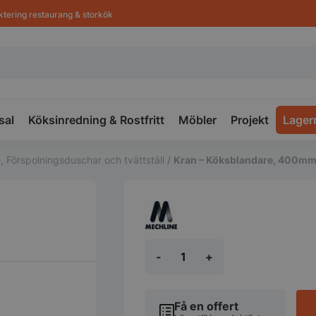
ktering restaurang & storkök
sal
Köksinredning & Rostfritt
Möbler
Projekt
Lager
, Förspolningsduschar och tvättställ
/
Kran – Köksblandare, 400m
Kran
-
+
-
Köksblandare,
400mm
mängd
Få en offert