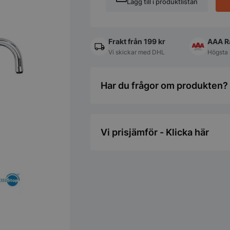
Lägg till i produktlistan
Frakt från 199 kr
AAA R
Vi skickar med DHL
Högsta 
Har du frågor om produkten? 
Vi prisjämför - Klicka här