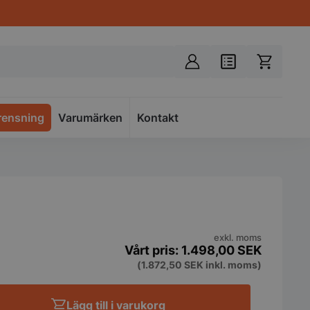
rensning
Varumärken
Spacer
Kontakt
m
exkl. moms
1.498,00
SEK
(
1.872,50
SEK
inkl. moms)
Lägg till i varukorg