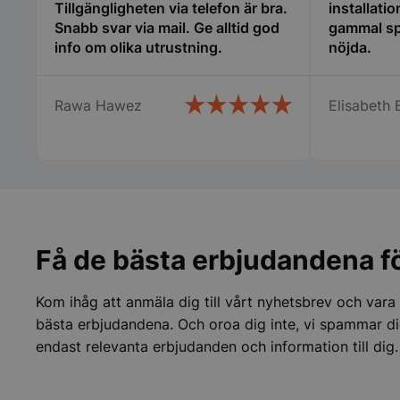
Tillgängligheten via telefon är bra.
installati
Snabb svar via mail. Ge alltid god
gammal sp
pys_start_session
info om olika utrustning.
nöjda.
Rawa Hawez
Elisabeth 
__lc_cid
__lc_cst
wp_woocommerce_s
{32}
Få de bästa erbjudandena fö
woocommerce_cart
Kom ihåg att anmäla dig till vårt nyhetsbrev och vara
woocommerce_item
bästa erbjudandena. Och oroa dig inte, vi spammar di
endast relevanta erbjudanden och information till dig.
woocommerce_rece