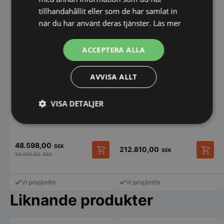
tillhandahållit eller som de har samlat in
när du har använt deras tjänster.
Läs mer
RATIONAL iHexagon 6-1/1
ACCEPTERA ALLA
AVVISA ALLT
Frysskåp BRIS 850 -
Haglund
VISA DETALJER
Strikt
Prestanda
Inriktning
nödvändigt
48.598,00
SEK
212.810,00
SEK
54.100,00
SEK
Funktioner
Oklassificerade
Vi prisjämför
Vi prisjämför
Liknande produkter