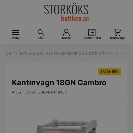
Meny
Sök
Konto
Produktlistor
Kundvagn
Startsida
/
Alla produkter
/
Köksinredning & Rostfritt
/
Köksvagnar
/
Ka
SPARA 56%
Kantinvagn 18GN Cambro
Artikelnummer: UGNPR11F18480