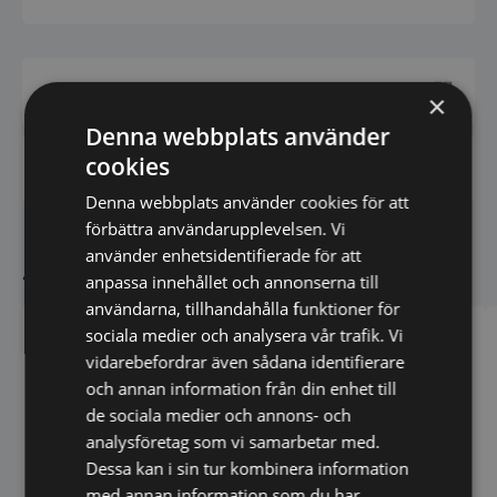
Har du frågor om produkten? Klicka här
×
Denna webbplats använder
cookies
Vi prisjämför - Klicka här
Denna webbplats använder cookies för att
förbättra användarupplevelsen. Vi
använder enhetsidentifierade för att
Andra köpte även
anpassa innehållet och annonserna till
användarna, tillhandahålla funktioner för
sociala medier och analysera vår trafik. Vi
vidarebefordrar även sådana identifierare
och annan information från din enhet till
de sociala medier och annons- och
analysföretag som vi samarbetar med.
Dessa kan i sin tur kombinera information
med annan information som du har