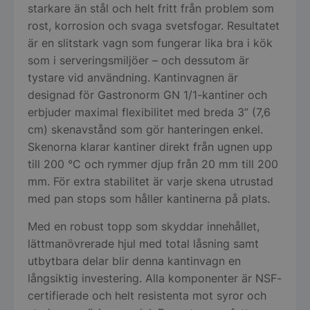
starkare än stål och helt fritt från problem som
rost, korrosion och svaga svetsfogar. Resultatet
är en slitstark vagn som fungerar lika bra i kök
som i serveringsmiljöer – och dessutom är
tystare vid användning. Kantinvagnen är
designad för Gastronorm GN 1/1-kantiner och
erbjuder maximal flexibilitet med breda 3” (7,6
cm) skenavstånd som gör hanteringen enkel.
Skenorna klarar kantiner direkt från ugnen upp
till 200 °C och rymmer djup från 20 mm till 200
mm. För extra stabilitet är varje skena utrustad
med pan stops som håller kantinerna på plats.
Med en robust topp som skyddar innehållet,
lättmanövrerade hjul med total låsning samt
utbytbara delar blir denna kantinvagn en
långsiktig investering. Alla komponenter är NSF-
certifierade och helt resistenta mot syror och