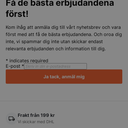
Få de bästa erbjudandena
först!
Kom ihåg att anmäla dig till vårt nyhetsbrev och vara
först med att få de bästa erbjudandena. Och oroa dig
inte, vi spammar dig inte utan skickar endast
relevanta erbjudanden och information till dig.
*
indicates required
E-post
*
Ja tack, anmäl mig
pys_start_session
.storkoksbutiken
Frakt från 199 kr
Vi skickar med DHL
__lc_cid
On Direct Busin