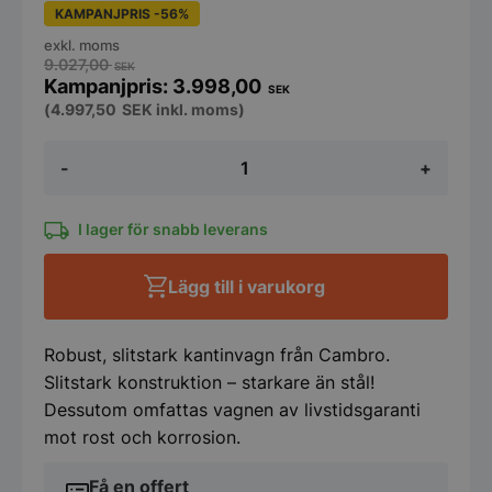
KAMPANJPRIS -56%
exkl. moms
9.027,00
SEK
3.998,00
SEK
(
4.997,50
SEK
inkl. moms)
Kantinvagn
-
+
18GN
Cambro
mängd
I lager för snabb leverans
Lägg till i varukorg
Robust, slitstark kantinvagn från Cambro.
Slitstark konstruktion – starkare än stål!
Dessutom omfattas vagnen av livstidsgaranti
mot rost och korrosion.
Få en offert