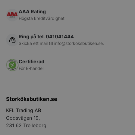
Services Limite
.accounts.livech
AAA Rating
Högsta kreditvärdighet
__lc_cst
On Direct Busin
Services Limite
.accounts.livech
Ring på tel. 041041444
wp_woocommerce_session_[abcdef0123456789]
storkoksbutiken
Skicka ett mail till
info@storkoksbutiken.se
.
{32}
Certifierad
woocommerce_cart_hash
Automattic Inc
storkoksbutiken
För E-handel
woocommerce_items_in_cart
Automattic Inc
storkoksbutiken
Storköksbutiken.se
KFL Trading AB
woocommerce_recently_viewed
Automattic Inc
storkoksbutiken
Godsvägen 19,
231 62 Trelleborg