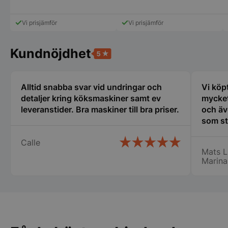
pys_session_limit
.storkoksbutiken
Google
Privacy Policy
Vi prisjämför
Vi prisjämför
Kundnöjdhet
Alltid snabba svar vid undringar och
Vi köp
detaljer kring köksmaskiner samt ev
mycket
leveranstider. Bra maskiner till bra priser.
och äv
som st
CookieScriptConsent
CookieScript
storkoksbutiken
erfare
Calle
var til
Mats L
ny i de
Marina
min ny
det bl
Lindqv
PHPSESSID
PHP.net
storkoksbutiken