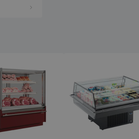
4 veckor
sekretessval f
med webbplats
uppgifter om
samtycke om 
sekretesspoli
inställningar, 
att deras pref
framtida sess
.storkoksbutiken.se
59
Denna cookie 
Google Privacy Policy
minuter
begränsa hur
54
användare kan
sekunder
serverfunktio
tidsperiod, som
förbättra web
och förhindra
tjänster.
nt
2
Denna cookie
CookieScript
månader
Cookie-Script
storkoksbutiken.se
4 veckor
komma ihåg p
besökarens co
nödvändigt at
cookiebanner 
Session
Cookie gener
PHP.net
applikationer
storkoksbutiken.se
språket. Detta
identifierare
underhålla var
användarsessi
normalt ett s