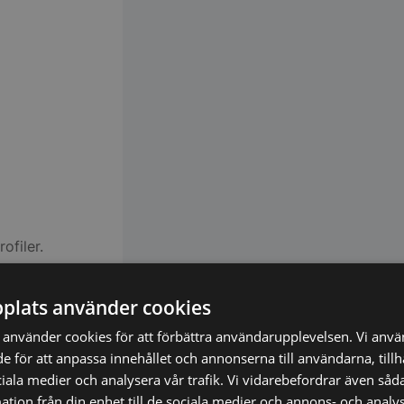
ofiler.
en till ett
plats använder cookies
använder cookies för att förbättra användarupplevelsen. Vi anv
de för att anpassa innehållet och annonserna till användarna, till
ciala medier och analysera vår trafik. Vi vidarebefordrar även såda
tion från din enhet till de sociala medier och annons- och analy