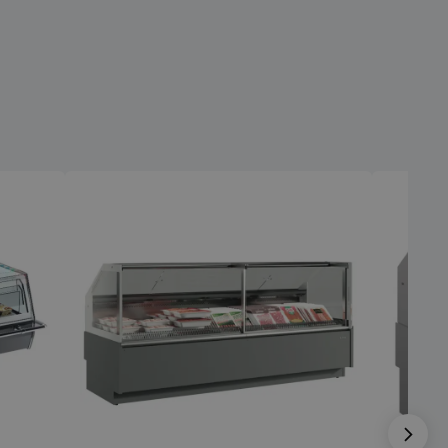
ör deras interaktion
en. Den registrerar
 besökarens
olika
cyer och
vilket säkerställer
erenser hedras i
ioner.
används för att
 många gånger en
 utlösa vissa
ner inom en viss
 syftar till att
bplatsprestanda
 missbruk av
 används av
.com-tjänsten för att
referenserna för
okie. Det är
t Cookie-Script.com
fungerar korrekt.
erad av
 baserat på PHP-
 är en allmänt
 som används för att
iabler för
oner. Det är
lumpmässigt