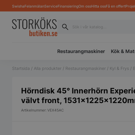
Swisha
Felanmälan
Service
Finansiering
Om oss
Hitta oss
Få en offert
Proje
Restaurangmaskiner
Kök & Mat
Startsida
/
Alla produkter
/
Restaurangmaskiner
/
Kyl & Frys
/
B
Hörndisk 45° Innerhörn Exper
välvt front, 1531x1225x1220
Artikelnummer: VEX45AC