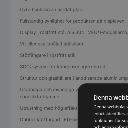
Övre bänkskiva i härdat glas.
Fullständig synlighet för produkten på displayen.
Display i rostfritt stål AISI304 i VEU*I-modellerna.
Vit eller svartmålad stålskärm.
Stötfångare i rostfritt stål.
SCC: system för kondenseringskontroll.
Struktur och glashållare i anodiserade aluminiumpr
Utvändiga och invändiga vinklar för att anpassa linj
Denna webb
specifikt utrymme.
Denna webbplats 
Utrustning med hög effektivitet:
enhetsidentifiera
Dubbel köttfärgad LED-belysning.
funktioner för so
och annan informa