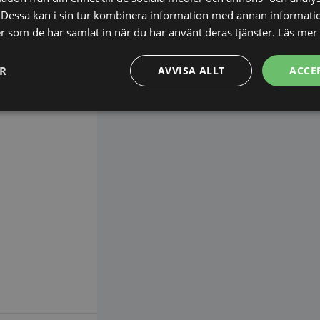
ng.
Dessa kan i sin tur kombinera information med annan informati
ler som de har samlat in när du har använt deras tjänster.
Läs mer
ER
AVVISA ALLT
ACCE
Prestanda
Inriktning
Funktioner
Strikt nödvändigt
Prestanda
Inriktning
Funktioner
Oklassificerade
kor tillåter kärnwebbplatsfunktioner som användarinloggning och kontohantering. We
utan strikt nödvändiga cookies.
Leverantör
/
Domän
Utgång
Beskrivning
METADATA
5
Denna cookie 
YouTube
månader
lagra använd
.youtube.com