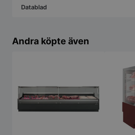
Datablad
Andra köpte även
pys_session_limit
CookieScriptConse
PHPSESSID