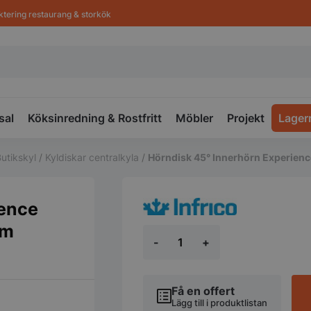
ktering restaurang & storkök
sal
Köksinredning & Rostfritt
Möbler
Projekt
Lager
utikskyl
/
Kyldiskar centralkyla
/
Hörndisk 45° Innerhörn Experien
ience
mm
Hörndisk
-
+
45°
Innerhörn
Experience
välvt
Få en offert
front,
Lägg till i produktlistan
1531x1225x1220mm