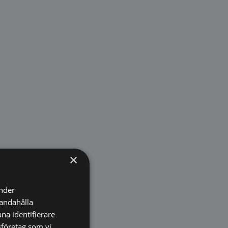
×
änder
handahålla
na identifierare
sföretag som vi