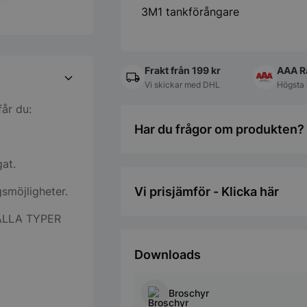
3M1 tankförångare
Frakt från 199 kr
AAA R
Vi skickar med DHL
Högsta 
får du:
Har du frågor om produkten? 
at.
gsmöjligheter.
Vi prisjämför - Klicka här
ALLA TYPER
Downloads
Broschyr