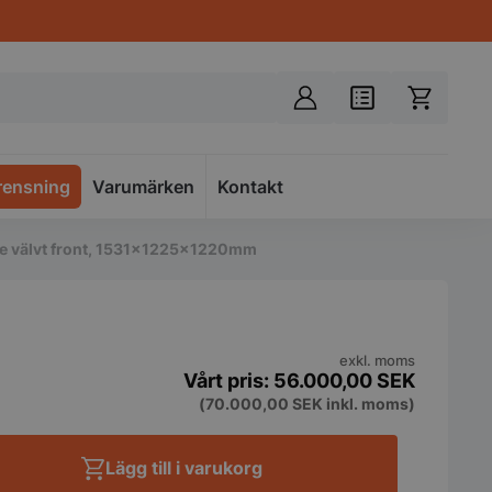
rensning
Varumärken
Spacer
Kontakt
ce välvt front, 1531x1225x1220mm
exkl. moms
56.000,00
SEK
(
70.000,00
SEK
inkl. moms)
Lägg till i varukorg