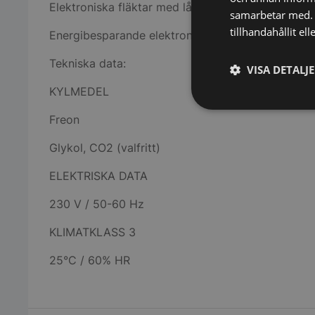
Elektroniska fläktar med låg förbrukning för kylni
samarbetar med. 
tillhandahållit el
Energibesparande elektroniska fläktar i SCC.
Tekniska data:
VISA DETALJ
KYLMEDEL
Strikt
Freon
nödvändigt
Glykol, CO2 (valfritt)
ELEKTRISKA DATA
230 V / 50-60 Hz
KLIMATKLASS 3
Strikt nödvändiga ka
25°C / 60% HR
användas ordentligt 
Namn
VISITOR_PRIVACY_