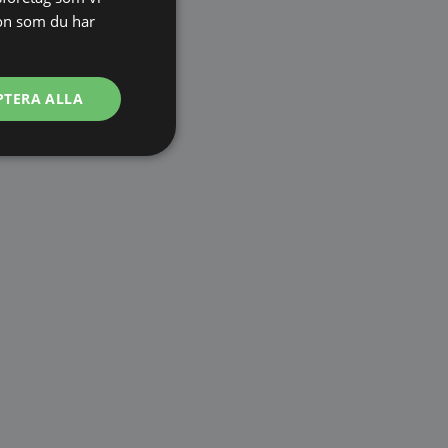
on som du har
PTERA ALLA
Oklassificerade
bbplatsen kan inte
används för att
arens samtycke och