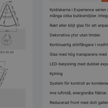
mängd
Kyldiskarna i Experience serien
många olika butiksmiljöer. Integr
Rakt eller böjt glas för att anpass
Dekorativa ytor utan hinder.
Kontinuerlig stötfångare i rostfrit
Glas med hög transparens med
LED-belysning med dubbel expo
Kylning
System för kontroll av konden
Inre luftridå, energisnåla fläktar.
Reducerad front med dolt galle