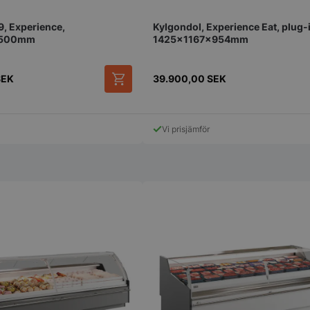
genererat nu
används kan v
9, Experience,
Kylgondol, Experience Eat, plug-
webbplatsen,
exempel är at
1500mm
1425x1167x954mm
inloggad stat
mellan sidorn
.storkoksbutiken.se
Session
Denna cookie 
SEK
39.900,00
SEK
upprätthålla 
session tills
navigerar ge
till att alla va
kommer ihåg fr
Vi prisjämför
1 år 1
Nödvändigt fö
On Direct Business
månad
hos webbplat
Services Limited
chattboxfunkt
.accounts.livechatinc.com
1 år 1
Nödvändigt fö
On Direct Business
månad
hos webbplat
Services Limited
chattboxfunkt
.accounts.livechatinc.com
ession_[abcdef0123456789]
storkoksbutiken.se
2 dagar
Används för at
användare på
_hash
Session
Hjälper WooC
Automattic Inc.
när vagnens i
storkoksbutiken.se
ändras.
s_in_cart
Session
Hjälper WooC
Automattic Inc.
när vagnens i
storkoksbutiken.se