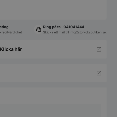
ating
Ring på tel. 041041444
kreditvärdighet
Skicka ett mail till
info@storkoksbutiken.se
.
Klicka här