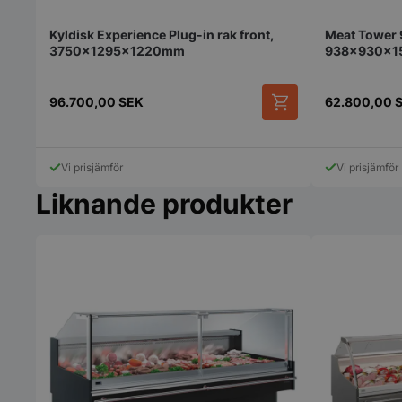
Kyldisk Experience Plug-in rak front,
Meat Tower 
3750x1295x1220mm
938x930x
pys_start_session
96.700,00
SEK
62.800,00
Vi prisjämför
Vi prisjämför
__lc_cid
Liknande produkter
__lc_cst
wp_woocommerce_s
{32}
woocommerce_cart
woocommerce_item