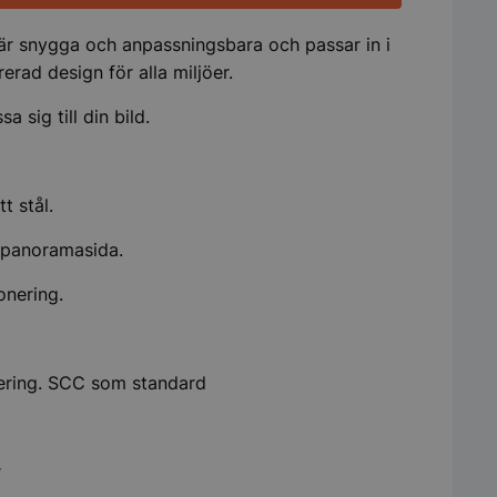
 är snygga och anpassningsbara och passar in i
erad design för alla miljöer.
a sig till din bild.
t stål.
 panoramasida.
nering.
sering. SCC som standard
r