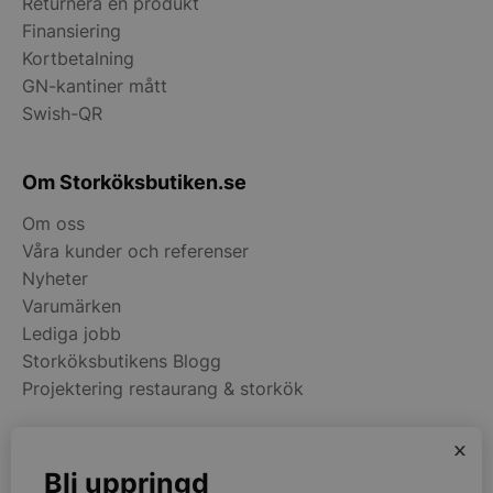
Returnera en produkt
__lc_cid
On Direct Busin
Services Limite
Finansiering
.accounts.livech
Kortbetalning
GN-kantiner mått
__lc_cst
On Direct Busin
Services Limite
Swish-QR
.accounts.livech
wp_woocommerce_session_[abcdef0123456789]
storkoksbutiken
Om Storköksbutiken.se
{32}
Om oss
woocommerce_cart_hash
Automattic Inc
Våra kunder och referenser
storkoksbutiken
Nyheter
Varumärken
Lediga jobb
woocommerce_items_in_cart
Automattic Inc
storkoksbutiken
Storköksbutikens Blogg
Projektering restaurang & storkök
woocommerce_recently_viewed
Automattic Inc
x
storkoksbutiken
Kategorier
Bli uppringd