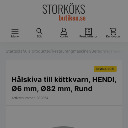
Meny
Sök
Konto
Produktlistor
Kundvagn
Startsida
/
Alla produkter
/
Restaurangmaskiner
/
Beredningsmaskine
SPARA 20%
Hålskiva till köttkvarn, HENDI,
Ø6 mm, Ø82 mm, Rund
Artikelnummer: 282854