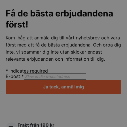
Få de bästa erbjudandena
Strikt nödvändigt
Prestanda
Inriktning
först!
Funktioner
Oklassificerade
Strikt nödvändiga kakor tillåter
Kom ihåg att anmäla dig till vårt nyhetsbrev och vara
kärnwebbplatsfunktioner som användarinloggning
och kontohantering. Webbplatsen kan inte
först med att få de bästa erbjudandena. Och oroa dig
användas ordentligt utan strikt nödvändiga cookies.
inte, vi spammar dig inte utan skickar endast
Namn
Leverantör
/
Do
relevanta erbjudanden och information till dig.
VISITOR_PRIVACY_METADATA
YouTube
.youtube.com
*
indicates required
E-post
*
Ja tack, anmäl mig
Frakt från 199 kr