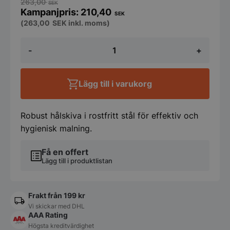
263,00
SEK
210,40
SEK
(
263,00
SEK
inkl. moms)
Hålskiva
-
+
till
köttkvarn,
HENDI,
Ø6
Lägg till i varukorg
mm,
Ø82
mm,
Rund
Robust hålskiva i rostfritt stål för effektiv och
mängd
hygienisk malning.
Få en offert
Lägg till i produktlistan
Frakt från 199 kr
Vi skickar med DHL
AAA Rating
Högsta kreditvärdighet