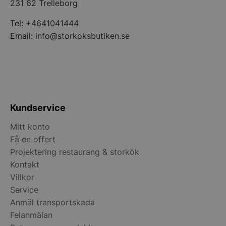
231 62 Trelleborg
Tel:
+4641041444
Email:
info@storkoksbutiken.se
Kundservice
Mitt konto
Få en offert
pys_start_session
.storkoksbutiken
Projektering restaurang & storkök
Kontakt
Villkor
Service
Anmäl transportskada
Felanmälan