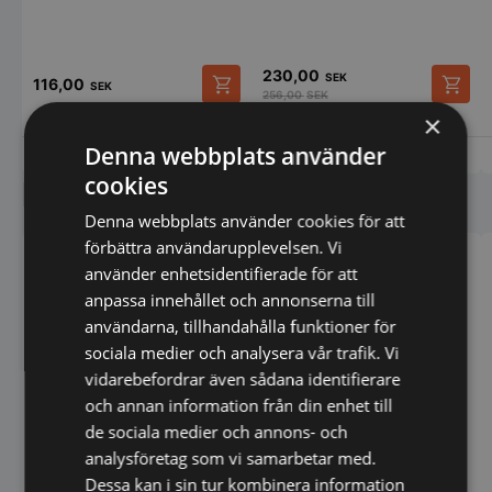
230,00
SEK
116,00
SEK
256,00
SEK
×
Denna webbplats använder
Vi prisjämför
Vi prisjämför
cookies
Liknande produkter
Denna webbplats använder cookies för att
förbättra användarupplevelsen. Vi
använder enhetsidentifierade för att
anpassa innehållet och annonserna till
användarna, tillhandahålla funktioner för
sociala medier och analysera vår trafik. Vi
vidarebefordrar även sådana identifierare
och annan information från din enhet till
de sociala medier och annons- och
Hålskiva till köttkvarn,
Hålskiva till köttkvarn,
analysföretag som vi samarbetar med.
HENDI, Ø8 mm, Ø82 mm,
HENDI, Ø2 mm, Ø82 mm,
Dessa kan i sin tur kombinera information