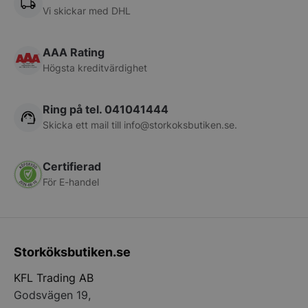
Vi skickar med DHL
pys_session_limit
.storkoksbutiken
Google
Privacy Policy
AAA Rating
Högsta kreditvärdighet
Ring på tel. 041041444
Skicka ett mail till
info@storkoksbutiken.se
.
Certifierad
CookieScriptConsent
CookieScript
För E-handel
storkoksbutiken
Storköksbutiken.se
KFL Trading AB
PHPSESSID
Godsvägen 19,
PHP.net
storkoksbutiken