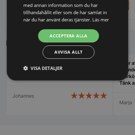
Rund
Rund
210,40
210,40
SEK
SEK
med annan information som du har
263,00
SEK
263,00
SEK
tillhandahållit eller som de har samlat in
när du har använt deras tjänster.
Läs mer
Vi prisjämför
Vi prisjämför
ACCEPTERA ALLA
Kundnöjdhet
AVVISA ALLT
Kunde inte ha fått bättre service än jag
Efter a
VISA DETALJER
fick på Storköksbutiken!
glömde
Rekommenderas varmt!
Storkö
Strikt
Prestanda
Inriktning
Tänk a
nödvändigt
den gäl
Johannes
servic
Marja
bemöta
centru
Funktioner
Oklassificerade
Rekomm