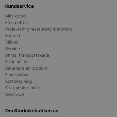
Kundservice
Mitt konto
Få en offert
Projektering restaurang & storkök
Kontakt
Villkor
Service
pys_start_session
.storkoksbutiken
Anmäl transportskada
Felanmälan
Returnera en produkt
Finansiering
Kortbetalning
GN-kantiner mått
Swish-QR
__lc_cid
On Direct Busin
Services Limite
.accounts.livech
Om Storköksbutiken.se
__lc_cst
On Direct Busin