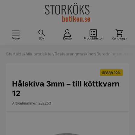
Meny
Sök
Konto
Produktlistor
Kundvagn
Startsida
/
Alla produkter
/
Restaurangmaskiner
/
Beredningsmaskine
SPARA 10%
Hålskiva 3mm – till köttkvarn
12
Artikelnummer: 282250