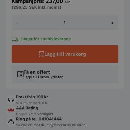
237,00
SEK
(
296,25
SEK
inkl. moms)
Hålskiva
-
+
3mm
-
till
köttkvarn
I lager för snabb leverans
12
mängd
Lägg till i varukorg
Få en offert
Lägg till i produktlistan
Frakt från 199 kr
Vi skickar med DHL
AAA Rating
Högsta kreditvärdighet
Ring på tel. 041041444
Skicka ett mail till
info@storkoksbutiken.se
.