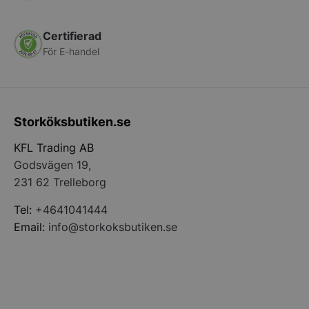
Certifierad
För E-handel
CookieScriptConsent
CookieScript
Storköksbutiken.se
storkoksbutiken
KFL Trading AB
Godsvägen 19,
231 62 Trelleborg
Tel:
+4641041444
Email:
info@storkoksbutiken.se
PHPSESSID
PHP.net
storkoksbutiken