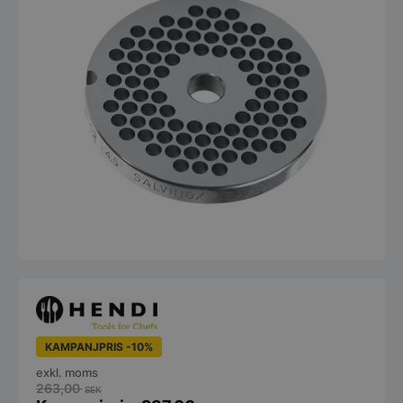
KAMPANJPRIS -10%
exkl. moms
263,00
SEK