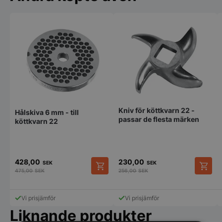
Kniv för köttkvarn 22 -
Hålskiva 6 mm - till
passar de flesta märken
köttkvarn 22
428,00
230,00
SEK
SEK
475,00
SEK
256,00
SEK
Vi prisjämför
Vi prisjämför
Liknande produkter