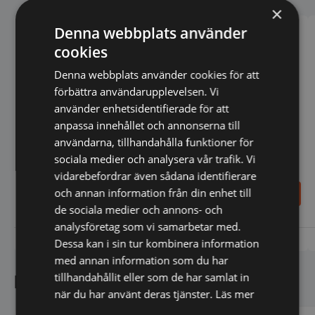
×
Denna webbplats använder
cookies
Denna webbplats använder cookies för att
förbättra användarupplevelsen. Vi
använder enhetsidentifierade för att
anpassa innehållet och annonserna till
användarna, tillhandahålla funktioner för
Hålskiva 2mm - till
Hålskiva 6mm - till
sociala medier och analysera vår trafik. Vi
köttkvarn 12
köttkvarn 12
vidarebefordrar även sådana identifierare
237,00
237,00
SEK
SEK
och annan information från din enhet till
263,00
SEK
263,00
SEK
de sociala medier och annons- och
analysföretag som vi samarbetar med.
Vi prisjämför
Vi prisjämför
Dessa kan i sin tur kombinera information
med annan information som du har
tillhandahållit eller som de har samlat in
Kundnöjdhet
när du har använt deras tjänster.
Läs mer