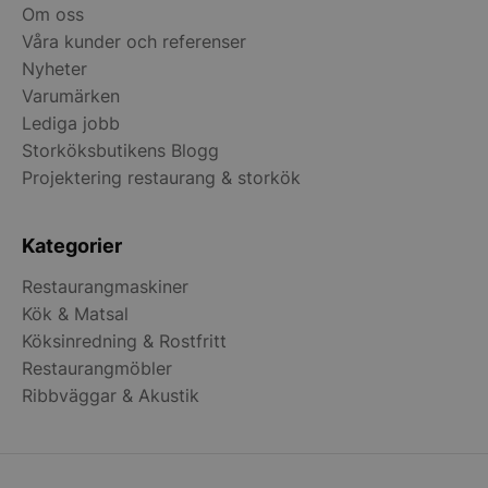
Services Limite
Om oss
.accounts.livech
Våra kunder och referenser
wp_woocommerce_session_[abcdef0123456789]
storkoksbutiken
Nyheter
{32}
Varumärken
Lediga jobb
woocommerce_cart_hash
Automattic Inc
Storköksbutikens Blogg
storkoksbutiken
Projektering restaurang & storkök
woocommerce_items_in_cart
Automattic Inc
Kategorier
storkoksbutiken
Restaurangmaskiner
Kök & Matsal
woocommerce_recently_viewed
Automattic Inc
Köksinredning & Rostfritt
storkoksbutiken
Restaurangmöbler
Ribbväggar & Akustik
Namn
Levera
Leverantör
/
Namn
Utgång
Beskrivni
__telemetric.v
.storko
Leverantör
Domän
/
Namn
Utgång
Beskrivn