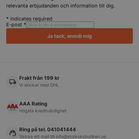
relevanta erbjudanden och information till dig.
Strikt nödvändiga kakor tillåter
kärnwebbplatsfunktioner som användarinloggning
och kontohantering. Webbplatsen kan inte
*
indicates required
användas ordentligt utan strikt nödvändiga cookies.
E-post
*
Namn
Leverantör
/
Do
Ja tack, anmäl mig
VISITOR_PRIVACY_METADATA
YouTube
.youtube.com
Frakt från 199 kr
Vi skickar med DHL
AAA Rating
Högsta kreditvärdighet
pys_session_limit
.storkoksbutiken
Google
Privacy Policy
Ring på tel. 041041444
Skicka ett mail till
info@storkoksbutiken.se
.