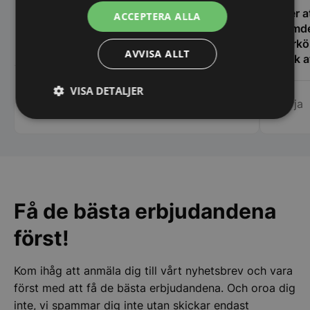
Alltid snabba svar vid undringar och
Efter a
ACCEPTERA ALLA
detaljer kring köksmaskiner samt ev
glömde
leveranstider. Bra maskiner till bra priser.
Storkö
AVVISA ALLT
Tänk a
den gäl
Calle
servic
VISA DETALJER
Marja
bemöta
centru
Strikt
Prestanda
Inriktning
nödvändigt
Rekomm
Funktioner
Oklassificerade
Få de bästa erbjudandena
först!
Kom ihåg att anmäla dig till vårt nyhetsbrev och vara
Strikt nödvändigt
Prestanda
Inriktning
först med att få de bästa erbjudandena. Och oroa dig
Funktioner
Oklassificerade
inte, vi spammar dig inte utan skickar endast